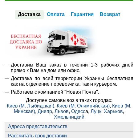
Доставка
Оплата
Гарантия
Возврат
Доставим Ваш заказ в течении 1-3 рабочих дней
прямо к Вам на дом или офис.
Доставка по всей территории Украины бесплатная
как на отделение перевозчика, так и курьером.
Работаем с компанией "Новая Почта".
Доступен самовывоз в таких городах:
Киев (М. Лыбидская)
,
Киев (М. Олимпийская)
,
Киев (М.
Минская)
,
Днепр
,
Львов
,
Одесс
а,
Луцк
,
Харьков
,
Хмельницкий
Адреса представительств
Рассчитать срок доставки