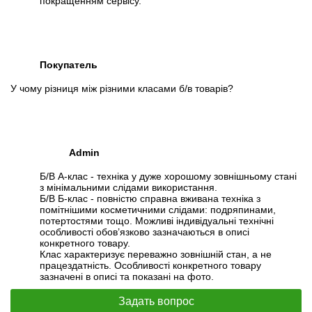
покращенням сервісу.
Покупатель
У чому різниця між різними класами б/в товарів?
Admin
Б/В А-клас - техніка у дуже хорошому зовнішньому стані
з мінімальними слідами використання.
Б/В Б-клас - повністю справна вживана техніка з
помітнішими косметичними слідами: подряпинами,
потертостями тощо. Можливі індивідуальні технічні
особливості обов’язково зазначаються в описі
конкретного товару.
Клас характеризує переважно зовнішній стан, а не
працездатність. Особливості конкретного товару
зазначені в описі та показані на фото.
Задать вопрос