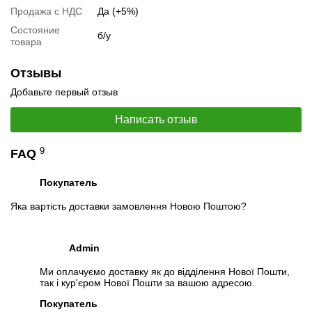
Продажа с НДС
Да (+5%)
Состояние
б/у
товара
Отзывы
Добавьте первый отзыв
Написать отзыв
9
FAQ
Покупатель
📧
Запрос оптовой цены
Отслеживать в Instagram
Яка вартість доставки замовлення Новою Поштою?
Отслеживать на Facebook
Admin
Ми оплачуємо доставку як до відділення Нової Пошти,
так і кур'єром Нової Пошти за вашою адресою.
Покупатель