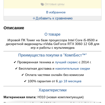
Оптовые цены
В избранное
Добавить к сравнению
Описание
О товаре
Игровой ПК Tower на базе процессора Intel Core i5-8500 и
дискретной видеокарты nVidia GeForce RTX 3060 12 GB для
игр и работы с мультимедиа
Преимущества покупки в "КомпБест™"
✔ Проверенная техника и
лучший сервис
с 2014 г.
✔ Бесплатная доставка и
накопительные скидки
✔ Оплата частями онлайн без комиссии
✔ 100% гарантия от 6
до 18 месяцев
Характеристики
Материнская плата:
H310 (новая комплектующая)
Процессор:
Intel Core i5-8500 (6 ядер по 3.0 - 4.1 GHz), 9 MB