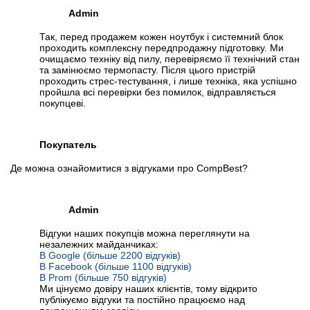
Admin
Так, перед продажем кожен ноутбук і системний блок
проходить комплексну передпродажну підготовку. Ми
очищаємо техніку від пилу, перевіряємо її технічний стан
та замінюємо термопасту. Після цього пристрій
проходить стрес-тестування, і лише техніка, яка успішно
пройшла всі перевірки без помилок, відправляється
покупцеві.
Покупатель
Де можна ознайомитися з відгуками про CompBest?
Admin
Відгуки наших покупців можна переглянути на
незалежних майданчиках:
В Google (більше 2200 відгуків)
В Facebook (більше 1100 відгуків)
В Prom (більше 750 відгуків)
Ми цінуємо довіру наших клієнтів, тому відкрито
публікуємо відгуки та постійно працюємо над