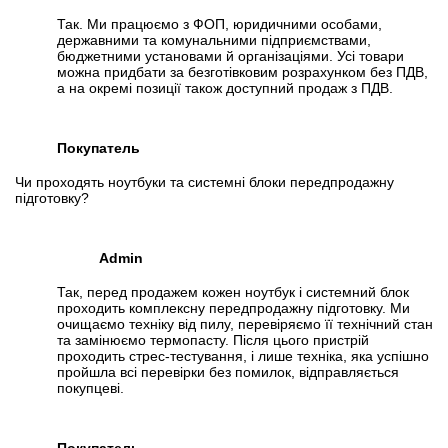
Так. Ми працюємо з ФОП, юридичними особами,
державними та комунальними підприємствами,
бюджетними установами й організаціями. Усі товари
можна придбати за безготівковим розрахунком без ПДВ,
а на окремі позиції також доступний продаж з ПДВ.
Покупатель
Чи проходять ноутбуки та системні блоки передпродажну
підготовку?
Admin
Так, перед продажем кожен ноутбук і системний блок
проходить комплексну передпродажну підготовку. Ми
очищаємо техніку від пилу, перевіряємо її технічний стан
та замінюємо термопасту. Після цього пристрій
проходить стрес-тестування, і лише техніка, яка успішно
пройшла всі перевірки без помилок, відправляється
покупцеві.