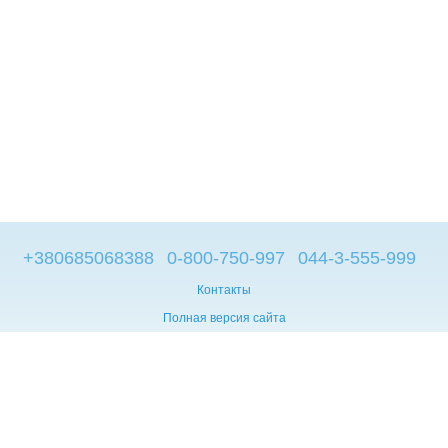
+380685068388
0-800-750-997
044-3-555-999
Контакты
Полная версия сайта
© 2014—2026
Брендовые компьютеры из Европы
Укр
Мова сайту:
UA
RU