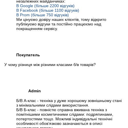
незалежних майданчиках:
В Google (більше 2200 відгуків)
В Facebook (більше 1100 відгуків)
В Prom (більше 750 відгуків)
Ми цінуємо довіру наших клієнтів, тому відкрито
публікуємо відгуки та постійно працюємо над
покращенням сервісу.
Покупатель
У чому різниця між різними класами б/в товарів?
Admin
Б/В А-клас - техніка у дуже хорошому зовнішньому стані
з мінімальними слідами використання.
Б/В Б-клас - повністю справна вживана техніка з
помітнішими косметичними слідами: подряпинами,
потертостями тощо. Можливі індивідуальні технічні
особливості обов’язково зазначаються в описі