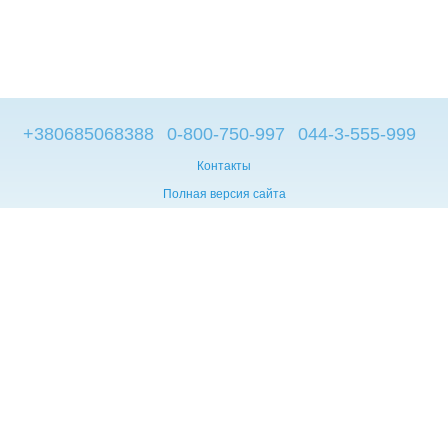
+380685068388
0-800-750-997
044-3-555-999
Контакты
Полная версия сайта
© 2014—2026
Брендовые компьютеры из Европы
Укр
Мова сайту:
UA
RU