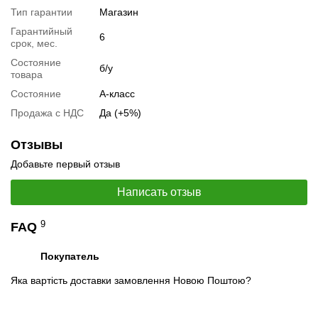
Тип гарантии
Магазин
Гарантийный
6
срок, мес.
Состояние
б/у
товара
Состояние
А-класс
Продажа с НДС
Да (+5%)
Отзывы
📧
Запрос оптовой цены
Отслеживать в Instagram
Добавьте первый отзыв
Отслеживать на Facebook
Написать отзыв
9
FAQ
Покупатель
Яка вартість доставки замовлення Новою Поштою?