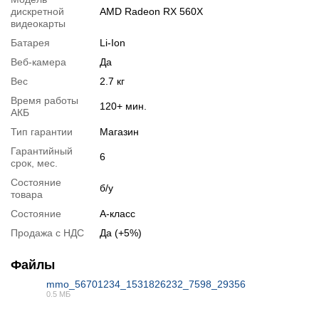
Спецификация видеокарты:
AMD Radeon RX 560X
дискретной
AMD Radeon RX 560X
Тестирование видеокарты:
AMD Radeon RX 560X
видеокарты
Батарея
Li-Ion
Видеообзоры
Веб-камера
Да
Вес
2.7 кг
Время работы
120+ мин.
АКБ
Тип гарантии
Магазин
Гарантийный
6
срок, мес.
Состояние
б/у
товара
Состояние
А-класс
Продажа с НДС
Да (+5%)
📧
Запрос оптовой цены
Файлы
Отслеживать в Instagram
mmo_56701234_1531826232_7598_29356
Отслеживать на Facebook
0.5 МБ
PDF