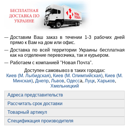
Доставим Ваш заказ в течении 1-3 рабочих дней
прямо к Вам на дом или офис.
Доставка по всей территории Украины бесплатная
как на отделение перевозчика, так и курьером.
Работаем с компанией "Новая Почта".
Доступен самовывоз в таких городах:
Киев (М. Лыбидская)
,
Киев (М. Олимпийская)
,
Киев (М.
Минская)
,
Днепр
,
Львов
,
Одесс
а,
Луцк
,
Харьков
,
Хмельницкий
Адреса представительств
Рассчитать срок доставки
Товарный артикул
Спецификация производителя