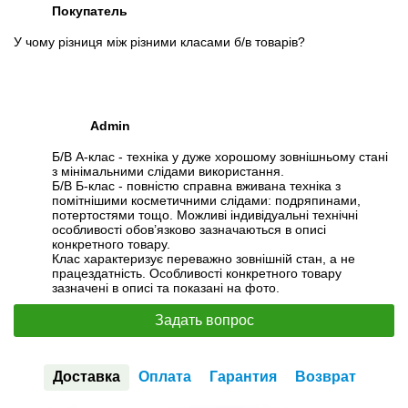
Покупатель
У чому різниця між різними класами б/в товарів?
Admin
Б/В А-клас - техніка у дуже хорошому зовнішньому стані
з мінімальними слідами використання.
Б/В Б-клас - повністю справна вживана техніка з
помітнішими косметичними слідами: подряпинами,
потертостями тощо. Можливі індивідуальні технічні
особливості обов’язково зазначаються в описі
конкретного товару.
Клас характеризує переважно зовнішній стан, а не
працездатність. Особливості конкретного товару
зазначені в описі та показані на фото.
Задать вопрос
Доставка
Оплата
Гарантия
Возврат