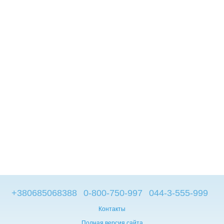
+380685068388
0-800-750-997
044-3-555-999
Контакты
Полная версия сайта