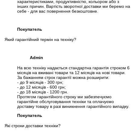
характеристиками, продуктивністю, кольором або з
інших причин. Вартість зворотної доставки ми беремо на
себе - для вас повернення безкоштовне.
Покупатель
Який гарантійний термін на техніку?
Admin
На всю техніку надається стандартна гарантія строком 6
місяців на вживані товари та 12 місяців на нові товари.
За бажанням строк гарантії можна розширити:
- до 9 місяців - 300 грн;
- до 12 місяців - 600 грн;
- до 18 місяців - 1200 грн.
Протягом гарантійного строку ми забезпечуємо
гарантійне обслуговування техніки та оплачуємо
доставку товару в разі виникнення гарантійного випадку.
Покупатель
Які строки доставки техніки?