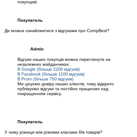
покупцеві.
Покупатель
Де можна ознайомитися з відгуками про CompBest?
Admin
Відгуки наших покупців можна переглянути на
незалежних майданчиках:
В Google (більше 2200 відгуків)
В Facebook (більше 1100 відгуків)
В Prom (більше 750 відгуків)
Ми цінуємо довіру наших клієнтів, тому відкрито
публікуємо відгуки та постійно працюємо над
покращенням сервісу.
Покупатель
У чому різниця між різними класами б/в товарів?