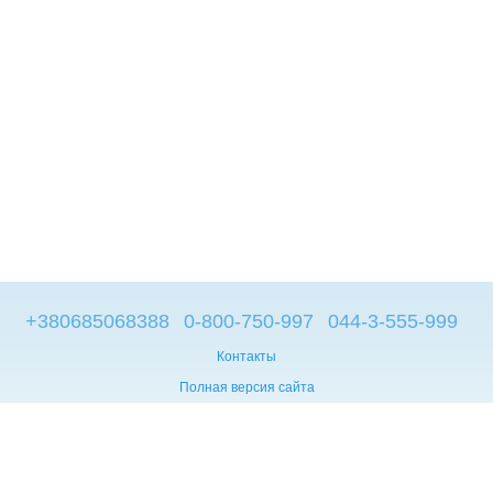
+380685068388
0-800-750-997
044-3-555-999
Контакты
Полная версия сайта
© 2014—2026
Брендовые компьютеры из Европы
Укр