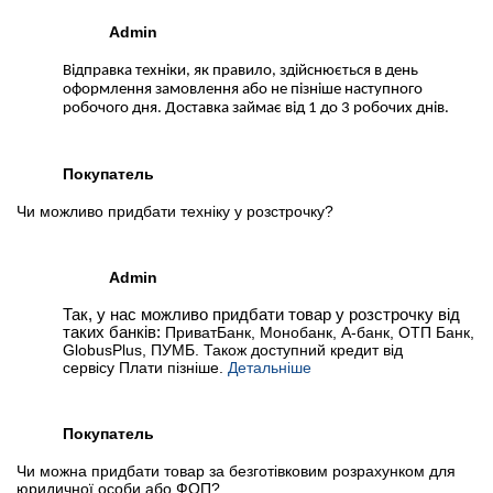
Admin
Відправка техніки, як правило, здійснюється в день
оформлення замовлення або не пізніше наступного
робочого дня. Доставка займає від 1 до 3 робочих днів.
Покупатель
Чи можливо придбати техніку у розстрочку?
Admin
Так, у нас можливо придбати товар у розстрочку від
таких банків:
ПриватБанк, Монобанк, А-банк, ОТП Банк,
GlobusPlus, ПУМБ. Також доступний кредит від
сервісу Плати пізніше.
Детальніше
Покупатель
Чи можна придбати товар за безготівковим розрахунком для
юридичної особи або ФОП?