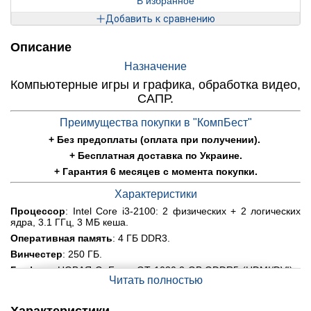
В избранное
Добавить к сравнению
Описание
Назначение
Компьютерные игры и графика, обработка видео,
САПР.
Преимущества покупки в "КомпБест"
+ Без предоплаты (оплата при получении).
+ Бесплатная доставка по Украине.
+ Гарантия 6 месяцев с момента покупки.
Характеристики
Процессор
: Intel Core i3-2100: 2 физических + 2 логических
ядра, 3.1 ГГц, 3 МБ кеша.
Оперативная память
: 4 ГБ DDR3.
Винчестер
: 250 ГБ.
Графика
: НОВАЯ GeForce GT 1030 2 GB GDDR5 (HDMI/DVI) с
Читать полностью
гарантией 12 мес., макс. разширение : 2560x1600, частота
памяти 6008 MHz.
Материнская плата:
Dell XPS 8300 Vostro 460.