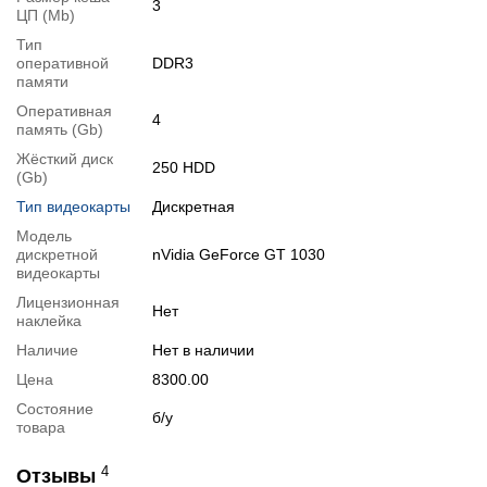
3
ЦП (Mb)
1x PCIe X16 (2.0)
1x PCIe Mini
Тип
оперативной
DDR3
3x PCIe X1
памяти
Audio: Realtek ALC887 – higher Definition
Оперативная
4
Ethernet: Broadcom BCM577xx (Gigabit)
память (Gb)
HDMI Port
Жёсткий диск
250 HDD
VGA Port
(Gb)
4x USB 2.0 Ports
Тип видеокарты
Дискретная
1x RJ45 LAN Port
Модель
дискретной
nVidia GeForce GT 1030
1x ESATA – Connector
видеокарты
1x S/PDIF – Connector
Лицензионная
1x audio tracks I/O – collection In/out, Microphone
Нет
наклейка
Видеообзоры
Наличие
Нет в наличии
Цена
8300.00
Состояние
б/у
товара
4
Отзывы