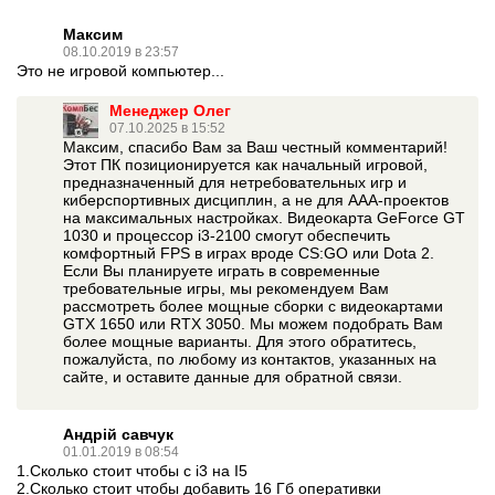
Максим
08.10.2019 в 23:57
Это не игровой компьютер...
Менеджер Олег
07.10.2025 в 15:52
Максим, спасибо Вам за Ваш честный комментарий!
Этот ПК позиционируется как начальный игровой,
предназначенный для нетребовательных игр и
Отзывы о комплектующих
киберспортивных дисциплин, а не для ААА-проектов
О процессоре
:
Intel Pentium G630
на максимальных настройках. Видеокарта GeForce GT
1030 и процессор i3-2100 смогут обеспечить
Перейти в начало обьявления >>
комфортный FPS в играх вроде CS:GO или Dota 2.
Если Вы планируете играть в современные
Написать на Email
требовательные игры, мы рекомендуем Вам
рассмотреть более мощные сборки с видеокартами
GTX 1650 или RTX 3050. Мы можем подобрать Вам
более мощные варианты. Для этого обратитесь,
пожалуйста, по любому из контактов, указанных на
сайте, и оставите данные для обратной связи.
Андрій савчук
01.01.2019 в 08:54
1.Сколько стоит чтобы с i3 на I5
2.Сколько стоит чтобы добавить 16 Гб оперативки