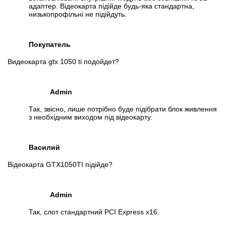
адаптер. Відеокарта підійде будь-яка стандартна,
низькопрофільні не підійдуть.
Покупатель
Видеокарта gtx 1050 ti подойдет?
Admin
Так, звісно, лише потрібно буде підібрати блок живлення
з необхідним виходом під відеокарту.
Василий
Відеокарта GTX1050TI підійде?
Admin
Так, слот стандартний PCI Express x16.