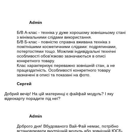
Admin
Б/В А-клас - техніка у дуже хорошому зовнішньому стані
з мінімальними слідами використання.
Б/В Б-клас - повністю справна вживана техніка з
помітнішими косметичними слідами: подряпинами,
потертостями тощо. Можливі індивідуальні технічні
особливості обов’язково зазначаються в описі
конкретного товару.
Клас характеризує переважно зовнішній стан, а не
працездатність. Особливості конкретного товару
зазначені в описі та показані на фото.
Сергей
Добрий вечір! На цій материнці є файфай модуль? І яку
відеокарту порадите під неї?
Admin
Доброго дня! Вбудованого Вай-Фай немає, потрібно
встановлювати внутрішній модуль або зовнішній ЮСБ-