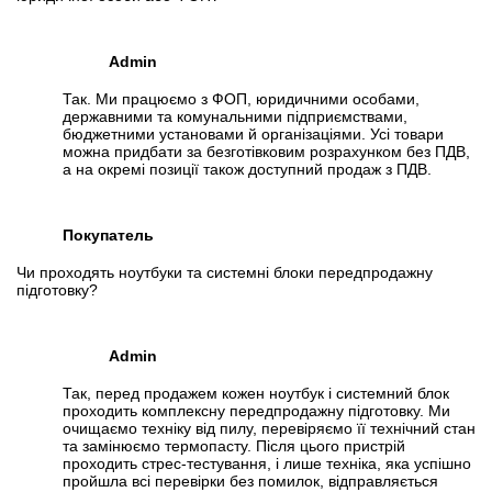
Admin
Так. Ми працюємо з ФОП, юридичними особами,
державними та комунальними підприємствами,
бюджетними установами й організаціями. Усі товари
можна придбати за безготівковим розрахунком без ПДВ,
а на окремі позиції також доступний продаж з ПДВ.
Покупатель
Чи проходять ноутбуки та системні блоки передпродажну
підготовку?
Admin
Так, перед продажем кожен ноутбук і системний блок
проходить комплексну передпродажну підготовку. Ми
очищаємо техніку від пилу, перевіряємо її технічний стан
та замінюємо термопасту. Після цього пристрій
проходить стрес-тестування, і лише техніка, яка успішно
пройшла всі перевірки без помилок, відправляється