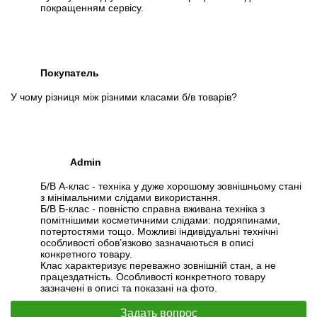
покращенням сервісу.
Покупатель
У чому різниця між різними класами б/в товарів?
Admin
Б/В А-клас - техніка у дуже хорошому зовнішньому стані
з мінімальними слідами використання.
Б/В Б-клас - повністю справна вживана техніка з
помітнішими косметичними слідами: подряпинами,
потертостями тощо. Можливі індивідуальні технічні
особливості обов’язково зазначаються в описі
конкретного товару.
Клас характеризує переважно зовнішній стан, а не
працездатність. Особливості конкретного товару
зазначені в описі та показані на фото.
Задать вопрос