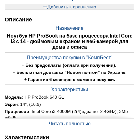
Добавить к сравнению
Описание
Назначение
Ноутбук HP ProBook на базе процессора Intel Core
i3 с 14 - дюймовым екраном и веб-камерой для
дома и офиса
Преимущества покупки в "КомпБест"
+ Без предоплаты (оплата при получении).
+ Бесплатная доставка "Новой почтой" по Украине.
+ Гарантия 6 месяцев с момента покупки.
Характеристики
Модель
: HP ProBook 640 G1
Экран
: 14", (16:9)
Процеcсор
:
Intel Core i3-4000M (2(4)ядра по 2.4GHz), 3Mb
cache.
Оперативная память:
Читать полностью
8 GB DDR3.
Жерсткий диск
: 120 GB SSD
Характеристики
Видеокарта:
интегрированная Intel® HD Graphics 4600