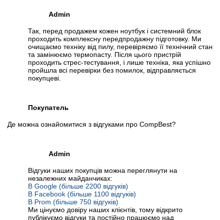
Admin
Так, перед продажем кожен ноутбук і системний блок
проходить комплексну передпродажну підготовку. Ми
очищаємо техніку від пилу, перевіряємо її технічний стан
та замінюємо термопасту. Після цього пристрій
проходить стрес-тестування, і лише техніка, яка успішно
пройшла всі перевірки без помилок, відправляється
покупцеві.
Покупатель
Де можна ознайомитися з відгуками про CompBest?
Admin
Відгуки наших покупців можна переглянути на
незалежних майданчиках:
В Google (більше 2200 відгуків)
В Facebook (більше 1100 відгуків)
В Prom (більше 750 відгуків)
Ми цінуємо довіру наших клієнтів, тому відкрито
публікуємо відгуки та постійно працюємо над