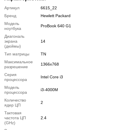
Веб-камера:
есть.
Артикул
6615_22
Порты
: 4 x USB3.0, DisplayPort, VGA, LAN (RJ-45), Docking
Бренд
Hewlett Packard
connector, Combo, Card reader
Модель
ProBook 640 G1
Подробная спецификация, тесты и технические отчеты
ноутбука
Спецификация процессора:
Intel Core i3-4000M
Диагональ
Тестирование процессора:
Intel Core i3-4000M
экрана
14
(дюймы)
О ноутбуке:
HP ProBook 640 G1
Тип матрицы
TN
Видеообзоры
Максимальное
1366x768
разрешение
Серия
Intel Core i3
процессора
Модель
i3-4000M
процессора
Количество
2
ядер ЦП
Тактовая
частота ЦП
2.4
(GHz)