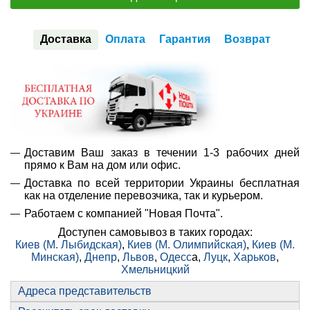
Доставка
Оплата
Гарантия
Возврат
Доставим Ваш заказ в течении 1-3 рабочих дней
прямо к Вам на дом или офис.
Доставка по всей территории Украины бесплатная
как на отделение перевозчика, так и курьером.
Работаем с компанией "Новая Почта".
Доступен самовывоз в таких городах:
Киев (М. Лыбидская)
,
Киев (М. Олимпийская)
,
Киев (М.
Минская)
,
Днепр
,
Львов
,
Одесс
а,
Луцк
,
Харьков
,
Хмельницкий
Адреса представительств