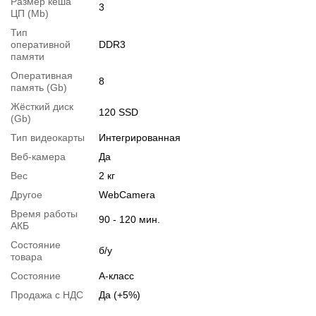
Размер кеша
3
ЦП (Mb)
Тип
Перейти в начало обьявления >>
оперативной
DDR3
Написать на Email
памяти
Оперативная
8
память (Gb)
Жёсткий диск
120 SSD
(Gb)
Тип видеокарты
Интегрированная
Веб-камера
Да
Вес
2 кг
Другое
WebCamera
Время работы
90 - 120 мин.
АКБ
Состояние
б/у
товара
Состояние
А-класс
Продажа с НДС
Да (+5%)