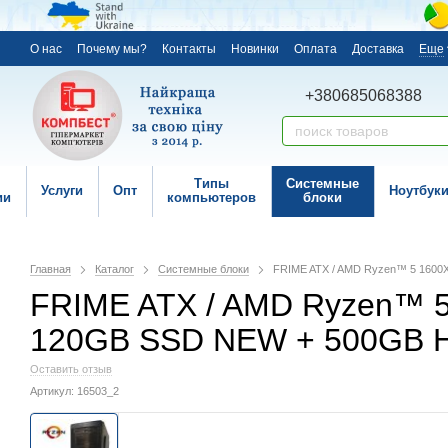
О нас
Почему мы?
Контакты
Новинки
Оплата
Доставка
Еще
+380685068388
Типы
Системные
Услуги
Опт
Ноутбук
ии
компьютеров
блоки
Главная
Каталог
Системные блоки
FRIME ATX / AMD Ryzen™ 5 1600Х 
FRIME ATX / AMD Ryzen™ 5 1
120GB SSD NEW + 500GB HD
Оставить отзыв
Артикул: 16503_2