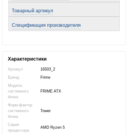
Товарный артикул
Спецификация производителя
Характеристики
Артикул
16503_2
Бренд
Frime
Модель
системного
FRIME ATX
блока
Форм-фактор
системного
Tower
блока
Серия
AMD Ryzen 5
процессора