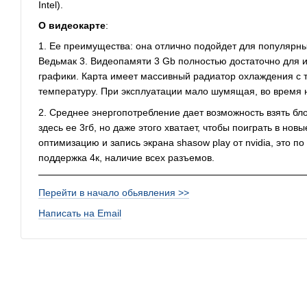
Intel).
О видеокарте
:
1. Ее преимущества: она отлично подойдет для популярны
Ведьмак 3. Видеопамяти 3 Gb полностью достаточно для 
графики. Карта имеет массивный радиатор охлаждения с т
температуру. При эксплуатации мало шумящая, во время н
2. Среднее энергопотребление дает возможность взять бл
здесь ее 3гб, но даже этого хватает, чтобы поиграть в нов
оптимизацию и запись экрана shasow play от nvidia, это п
поддержка 4к, наличие всех разъемов.
Перейти в начало обьявления >>
Написать на Email