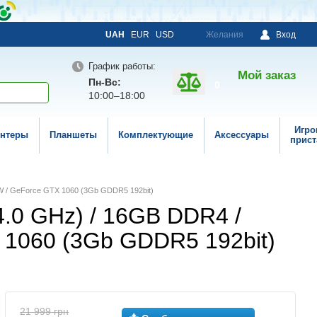
UAH
EUR
USD
Желания
Вход
График работы:
Мой заказ
Пн-Вс:
0
10:00–18:00
Игро
нтеры
Планшеты
Комплектующие
Аксессуары
прист
W / GeForce GTX 1060 (3Gb GDDR5 192bit)
4.0 GHz) / 16GB DDR4 /
1060 (3Gb GDDR5 192bit)
21 999 грн