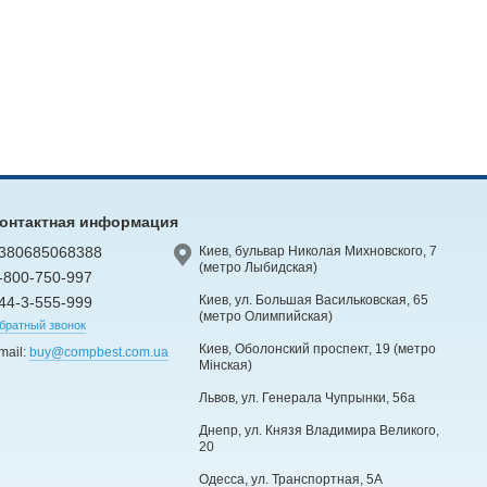
онтактная информация
380685068388
Киев, бульвар Николая Михновского, 7
(метро Лыбидская)
-800-750-997
Киев, ул. Большая Васильковская, 65
44-3-555-999
(метро Олимпийская)
братный звонок
Киев, Оболонский проспект, 19 (метро
mail:
buy@compbest.com.ua
Мінская)
Львов, ул. Генерала Чупрынки, 56а
Днепр, ул. Князя Владимира Великого,
20
Одесса, ул. Транспортная, 5А