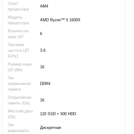
Сокет
AM4
процессора
Модель
AMD Ryzen™ 5 1600Х
процессора
Количество
6
ядер ЦП
Тактовая
частота ЦП
3.6
(GHz)
Размер кеша
16
ЦП (Mb)
Тип
оперативной
DDR4
памяти
Оперативная
16
память (Gb)
Жёсткий диск
120 SSD + 500 HDD
(Gb)
Тип
Дискретная
видеокарты