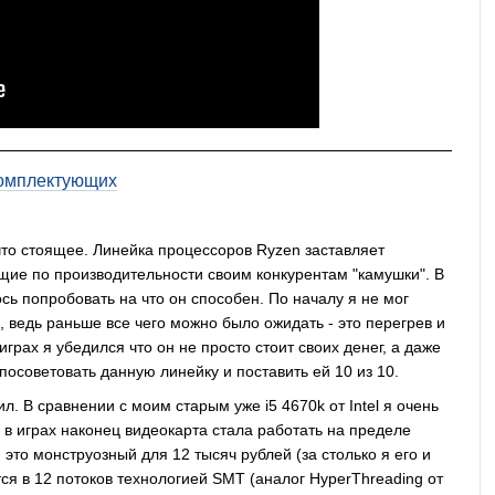
омплектующих
что стоящее. Линейка процессоров Ryzen заставляет
ющие по производительности своим конкурентам "камушки". В
сь попробовать на что он способен. По началу я не мог
, ведь раньше все чего можно было ожидать - это перегрев и
грах я убедился что он не просто стоит своих денег, а даже
осоветовать данную линейку и поставить ей 10 из 10.
л. В сравнении с моим старым уже i5 4670k от Intel я очень
а в играх наконец видеокарта стала работать на пределе
это монструозный для 12 тысяч рублей (за столько я его и
ся в 12 потоков технологией SMT (аналог HyperThreading от