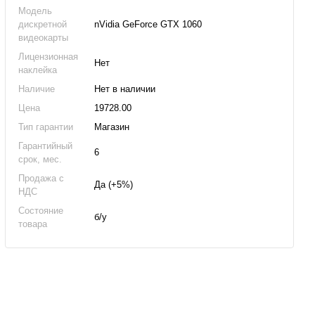
Модель
дискретной
nVidia GeForce GTX 1060
видеокарты
Лицензионная
Нет
наклейка
Наличие
Нет в наличии
Цена
19728.00
Тип гарантии
Магазин
Гарантийный
6
срок, мес.
Продажа с
Да (+5%)
НДС
Состояние
б/у
товара