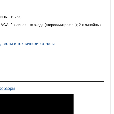
DDR5 192bit).
1 x VGA; 2 x линейных входа (стерео/микрофон); 2 x линейных
 тесты и технические отчеты
ообзоры