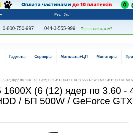
Рус
Укр
0-800-750-997
044-3-555-999
Перезвонить вам?
и
Гаджеты
Серверы
Матплаты+ЦП
Мониторы
При
(6 (12) ядер по 3.60 - 4.0 GHz) / 16GB DDR4 / 120GB SSD NEW + 500GB HDD / БП 500
600Х (6 (12) ядер по 3.60 - 
D / БП 500W / GeForce GTX 