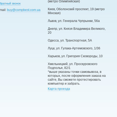
(метро Олимпийская)
братный звонок
Киев, Оболонский проспект, 19 (метро
mail:
buy@compbest.com.ua
Мінская)
Львов, ул. Генерала Чупрынки, 56а
Днепр, ул. Князя Владимира Великого,
20
Одесса, ул. Транспортная, 5А
Луцк, ул. Гулака-Артемовского, 1/36
Харьков, ул. Григория Сковороды, 10
Хмельницкий, ул. Проскуровского
Подполья, 82/1
*выше указаны точки самовывоза, в
которых, после оформления заказа на
сайте, Вы сможете протестировать
компьютер и забрать.
Карта проезда