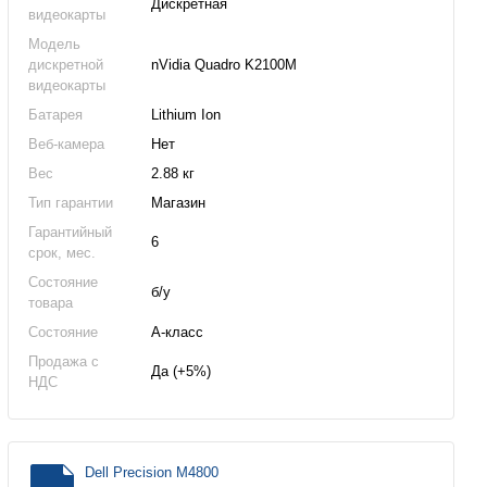
Дискретная
видеокарты
Модель
дискретной
nVidia Quadro K2100M
видеокарты
Батарея
Lithium Ion
Веб-камера
Нет
Вес
2.88 кг
Тип гарантии
Магазин
Гарантийный
6
срок, мес.
Состояние
б/у
товара
Состояние
А-класс
Продажа с
Да (+5%)
НДС
Dell Precision M4800