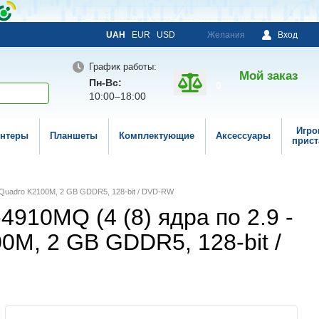
UAH
EUR
USD
Желания
Вход
График работы:
Мой заказ
Пн-Вс:
0
10:00–18:00
Игро
нтеры
Планшеты
Комплектующие
Аксессуары
прист
idia Quadro K2100M, 2 GB GDDR5, 128-bit / DVD-RW
7-4910MQ (4 (8) ядра по 2.9 -
00M, 2 GB GDDR5, 128-bit /