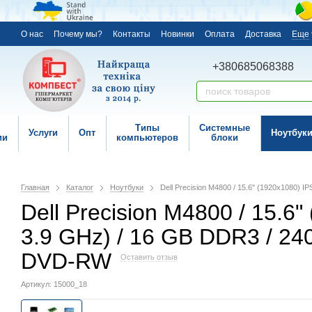
О нас
Почему мы?
Контакты
Новинки
Оплата
Доставка
Еще
+380685068388
Типы
Системные
Услуги
Опт
Ноутбук
ии
компьютеров
блоки
Главная
Каталог
Ноутбуки
Dell Precision M4800 / 15.6" (1920x1080) I
Dell Precision M4800 / 15.6"
3.9 GHz) / 16 GB DDR3 / 24
DVD-RW
Оставить отзыв
Артикул: 15000_18