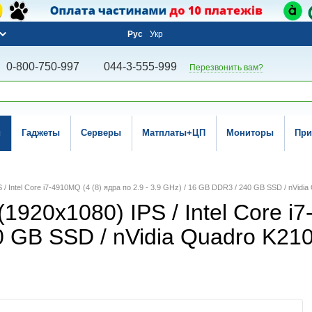
Рус
Укр
0-800-750-997
044-3-555-999
Перезвонить вам?
и
Гаджеты
Серверы
Матплаты+ЦП
Мониторы
При
PS / Intel Core i7-4910MQ (4 (8) ядра по 2.9 - 3.9 GHz) / 16 GB DDR3 / 240 GB SSD / nV
 (1920x1080) IPS / Intel Core i
0 GB SSD / nVidia Quadro K21