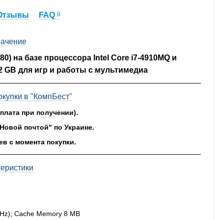
Отзывы
FAQ
9
ачение
080) на базе процессора Intel Core i7-4910MQ и
2 GB для игр и работы с мультимедиа
купки в "КомпБест"
оплата при получении).
"Новой почтой" по Украине.
ев с момента покупки.
теристики
9 GHz); Cache Memory 8 MB