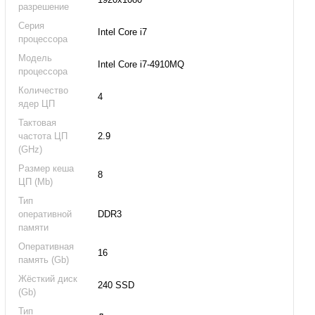
разрешение
Серия
Intel Core i7
процессора
Модель
Intel Core i7-4910MQ
процессора
Количество
4
ядер ЦП
Тактовая
частота ЦП
2.9
(GHz)
Размер кеша
8
ЦП (Mb)
Тип
оперативной
DDR3
памяти
Оперативная
16
память (Gb)
Жёсткий диск
240 SSD
(Gb)
Тип