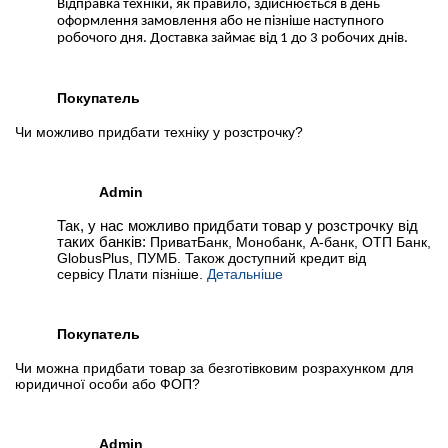
Відправка техніки, як правило, здійснюється в день
оформлення замовлення або не пізніше наступного
робочого дня. Доставка займає від 1 до 3 робочих днів.
Покупатель
Чи можливо придбати техніку у розстрочку?
Admin
Так, у нас можливо придбати товар у розстрочку від
таких банків:
ПриватБанк, Монобанк, А-банк, ОТП Банк,
GlobusPlus, ПУМБ. Також доступний кредит від
сервісу Плати пізніше.
Детальніше
Покупатель
Чи можна придбати товар за безготівковим розрахунком для
юридичної особи або ФОП?
Admin