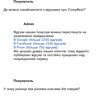
Покупатель
Де можна ознайомитися з відгуками про CompBest?
Admin
Відгуки наших покупців можна переглянути на
незалежних майданчиках:
В Google (більше 2200 відгуків)
В Facebook (більше 1100 відгуків)
В Prom (більше 750 відгуків)
Ми цінуємо довіру наших клієнтів, тому відкрито
публікуємо відгуки та постійно працюємо над
покращенням сервісу.
Покупатель
У чому різниця між різними класами б/в товарів?