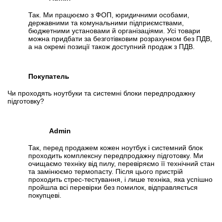
Так. Ми працюємо з ФОП, юридичними особами,
державними та комунальними підприємствами,
бюджетними установами й організаціями. Усі товари
можна придбати за безготівковим розрахунком без ПДВ,
а на окремі позиції також доступний продаж з ПДВ.
Покупатель
Чи проходять ноутбуки та системні блоки передпродажну
підготовку?
Admin
Так, перед продажем кожен ноутбук і системний блок
проходить комплексну передпродажну підготовку. Ми
очищаємо техніку від пилу, перевіряємо її технічний стан
та замінюємо термопасту. Після цього пристрій
проходить стрес-тестування, і лише техніка, яка успішно
пройшла всі перевірки без помилок, відправляється
покупцеві.