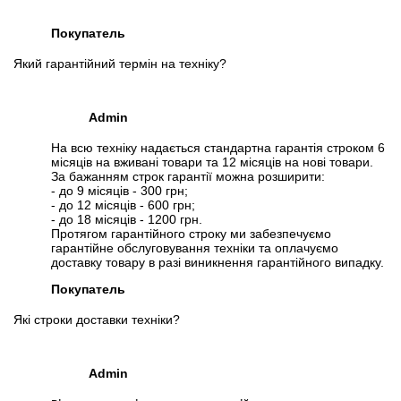
Покупатель
Який гарантійний термін на техніку?
Admin
На всю техніку надається стандартна гарантія строком 6
місяців на вживані товари та 12 місяців на нові товари.
За бажанням строк гарантії можна розширити:
- до 9 місяців - 300 грн;
- до 12 місяців - 600 грн;
- до 18 місяців - 1200 грн.
Протягом гарантійного строку ми забезпечуємо
гарантійне обслуговування техніки та оплачуємо
доставку товару в разі виникнення гарантійного випадку.
Покупатель
Які строки доставки техніки?
Admin