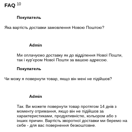
https://otvet.mail.ru/question/59217738
10
FAQ
Перейти в начало обьявления >>
Написать на Email
Покупатель
Яка вартість доставки замовлення Новою Поштою?
Admin
Ми оплачуємо доставку як до відділення Нової Пошти,
так і кур'єром Нової Пошти за вашою адресою.
Покупатель
Чи можу я повернути товар, якщо він мені не підійшов?
Admin
Так. Ви можете повернути товар протягом 14 днів з
моменту отримання, якщо він не підійшов за
характеристиками, продуктивністю, кольором або з
інших причин. Вартість зворотної доставки ми беремо на
себе - для вас повернення безкоштовне.