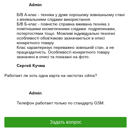
Admin
Б/В А-клас - техніка у дуже хорошому зовнішньому стані
з мінімальними слідами використання.
Б/В Б-клас - повністю справна вживана техніка з
помітнішими косметичними слідами: подряпинами,
потертостями тощо. Можливі індивідуальні технічні
особливості обов’язково зазначаються в описі
конкретного товару.
Клас характеризує переважно зовнішній стан, а не
працездатність. Особливості конкретного товару
зазначені в описі та показані на фото.
Сергей Кучма
Работает ли хоть одна карта на частотах cdma?
Admin
Телефон работает только по стандарту GSM.
Задать вопрос