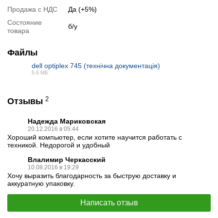
Продажа с НДС
Да (+5%)
Состояние
б/у
товара
Файлы
dell optiplex 745 (технічна документація)
5.6 МБ
PDF
Отзывы о комплектующих
2
Отзывы
О процессоре
:
1. У меня процессор этот покупался в составе компьютера в
Надежда Мариковская
декабре 2006 года. По настоящее время тянет многие игры от
тех в которые играю. Качество у него на высоком уровне.
20.12.2016 в 05:44
Хороший компьютер, если хотите научится работать с
2. Отличный проц за свои деньги.Для мега-бюджетного
техникой. Недорогой и удобный
игрового компа самый лучший вариант!На нём у меня шли на
Crysis почти на максималке,GTA 4 на разрешении 1280X1024
Влалимир Черкасский
и все БЕЗ ЛАГОВ!
10.08.2016 в 19:29
:
Другие отзывы
http://www.hardforum.ru/t92879/
Хочу выразить благодарность за быструю доставку и
аккуратную упаковку.
https://market.yandex.ua/product/981925/reviews?
hid=91019&page=5
Написать отзыв
О видеокарте
: