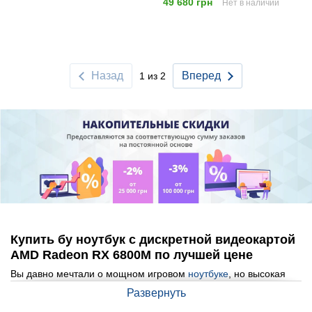
49 680 грн
Нет в наличии
Назад
Вперед
1 из 2
Купить бу ноутбук с дискретной видеокартой
AMD Radeon RX 6800M по лучшей цене
Вы давно мечтали о мощном игровом
ноутбуке
, но высокая
стоимость новых моделей отпугивала? Теперь у вас есть
Развернуть
возможность приобрести б/у брендовые ноутбуки с дискретной
видеокартой AMD Radeon RX 6800M по доступной цене, не