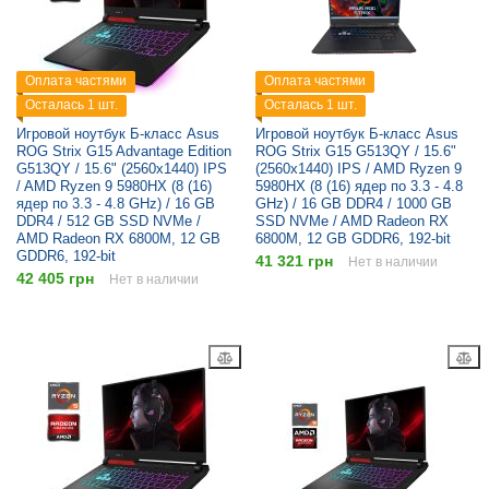
Оплата частями
Оплата частями
Осталась 1 шт.
Осталась 1 шт.
Игровой ноутбук Б-класс Asus
Игровой ноутбук Б-класс Asus
ROG Strix G15 Advantage Edition
ROG Strix G15 G513QY / 15.6"
G513QY / 15.6" (2560x1440) IPS
(2560x1440) IPS / AMD Ryzen 9
/ AMD Ryzen 9 5980HX (8 (16)
5980HX (8 (16) ядер по 3.3 - 4.8
ядер по 3.3 - 4.8 GHz) / 16 GB
GHz) / 16 GB DDR4 / 1000 GB
DDR4 / 512 GB SSD NVMe /
SSD NVMe / AMD Radeon RX
AMD Radeon RX 6800M, 12 GB
6800M, 12 GB GDDR6, 192-bit
GDDR6, 192-bit
41 321 грн
Нет в наличии
42 405 грн
Нет в наличии