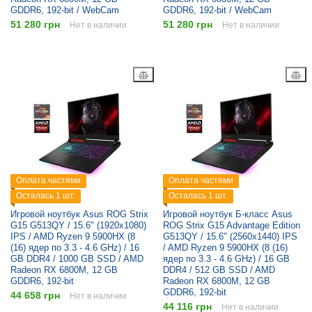
GDDR6, 192-bit / WebCam
GDDR6, 192-bit / WebCam
51 280 грн
51 280 грн
Нет в наличии
Нет в наличии
Оплата частями
Оплата частями
Осталась 1 шт.
Осталась 1 шт.
Игровой ноутбук Asus ROG Strix
Игровой ноутбук Б-класс Asus
G15 G513QY / 15.6" (1920x1080)
ROG Strix G15 Advantage Edition
IPS / AMD Ryzen 9 5900HX (8
G513QY / 15.6" (2560x1440) IPS
(16) ядер по 3.3 - 4.6 GHz) / 16
/ AMD Ryzen 9 5900HX (8 (16)
GB DDR4 / 1000 GB SSD / AMD
ядер по 3.3 - 4.6 GHz) / 16 GB
Radeon RX 6800M, 12 GB
DDR4 / 512 GB SSD / AMD
GDDR6, 192-bit
Radeon RX 6800M, 12 GB
GDDR6, 192-bit
44 658 грн
Нет в наличии
44 116 грн
Нет в наличии