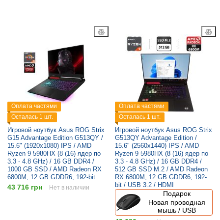
Оплата частями
Оплата частями
Осталась 1 шт.
Осталась 1 шт.
Игровой ноутбук Asus ROG Strix
Игровой ноутбук Asus ROG Strix
G15 Advantage Edition G513QY /
G513QY Advantage Edition /
15.6" (1920x1080) IPS / AMD
15.6" (2560x1440) IPS / AMD
Ryzen 9 5980HX (8 (16) ядер по
Ryzen 9 5980HX (8 (16) ядер по
3.3 - 4.8 GHz) / 16 GB DDR4 /
3.3 - 4.8 GHz) / 16 GB DDR4 /
1000 GB SSD / AMD Radeon RX
512 GB SSD M.2 / AMD Radeon
6800M, 12 GB GDDR6, 192-bit
RX 6800M, 12 GB GDDR6, 192-
bit / USB 3.2 / HDMI
43 716 грн
Нет в наличии
Подарок
Новая проводная
мышь / USB