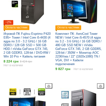
−2%
Оплата частями
Оплата частями
Игровой ПК Fujitsu Esprimo P420
Комплект ПК: AeroCool Tower
E85+ Tower / Intel Core i5-4430 (4
NEW / Intel Core i5-4570 (4 ядра
ядра по 3.0 - 3.2 GHz) / 16 GB
по 3.2 - 3.6 GHz) / 16 GB DDR3 /
DDR3 / 128 GB SSD + 500 GB
480 GB SSD NEW / nVidia
HDD / nVidia GeForce GTX 745,
GeForce GTX 745, 2 GB GDDR5,
2 GB GDDR3, 128-bit / DVD-RW /
128-bit / 350W + Монитор AOC
Win 10 Pro + Кабель питания
2236Vwa / 22" (1920x1080) TN /
VGA, DVI + Кабели
8 224 грн
8 424 грн
подключения
Нет в наличии
9 827 грн
Нет в наличии