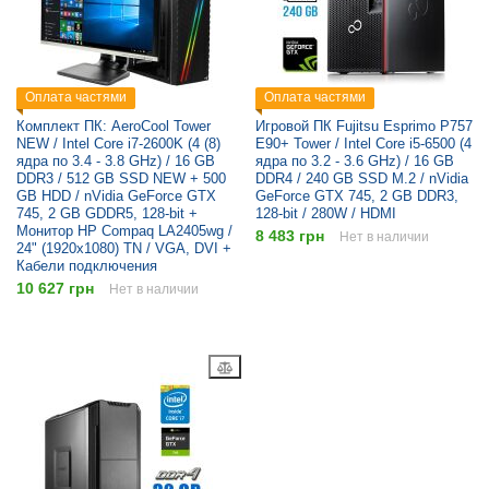
Оплата частями
Оплата частями
Комплект ПК: AeroCool Tower
Игровой ПК Fujitsu Esprimo P757
NEW / Intel Core i7-2600K (4 (8)
E90+ Tower / Intel Core i5-6500 (4
ядра по 3.4 - 3.8 GHz) / 16 GB
ядра по 3.2 - 3.6 GHz) / 16 GB
DDR3 / 512 GB SSD NEW + 500
DDR4 / 240 GB SSD M.2 / nVidia
GB HDD / nVidia GeForce GTX
GeForce GTX 745, 2 GB DDR3,
745, 2 GB GDDR5, 128-bit +
128-bit / 280W / HDMI
Монитор HP Compaq LA2405wg /
8 483 грн
Нет в наличии
24" (1920x1080) TN / VGA, DVI +
Кабели подключения
10 627 грн
Нет в наличии