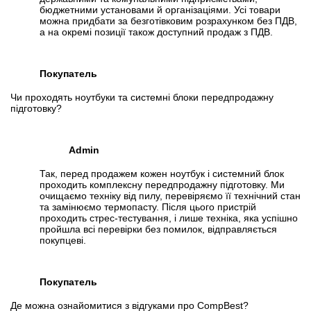
бюджетними установами й організаціями. Усі товари
можна придбати за безготівковим розрахунком без ПДВ,
а на окремі позиції також доступний продаж з ПДВ.
Покупатель
Чи проходять ноутбуки та системні блоки передпродажну
підготовку?
Admin
Так, перед продажем кожен ноутбук і системний блок
проходить комплексну передпродажну підготовку. Ми
очищаємо техніку від пилу, перевіряємо її технічний стан
та замінюємо термопасту. Після цього пристрій
проходить стрес-тестування, і лише техніка, яка успішно
пройшла всі перевірки без помилок, відправляється
покупцеві.
Покупатель
Де можна ознайомитися з відгуками про CompBest?