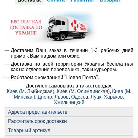
Доставим Ваш заказ в течении 1-3 рабочих дней
прямо к Вам на дом или офис.
Доставка по всей территории Украины бесплатная
как на отделение перевозчика, так и курьером.
Работаем с компанией "Новая Почта".
Доступен самовывоз в таких городах:
Киев (М. Лыбидская)
,
Киев (М. Олимпийская)
,
Киев (М.
Минская)
,
Днепр
,
Львов
,
Одесс
а,
Луцк
,
Харьков
,
Хмельницкий
Адреса представительств
Рассчитать срок доставки
Товарный артикул