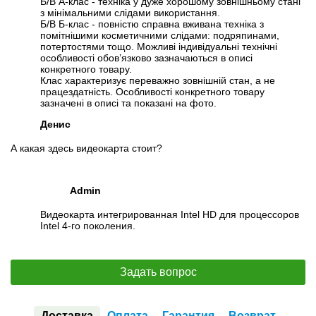
Б/В А-клас - техніка у дуже хорошому зовнішньому стані
з мінімальними слідами використання.
Б/В Б-клас - повністю справна вживана техніка з
помітнішими косметичними слідами: подряпинами,
потертостями тощо. Можливі індивідуальні технічні
особливості обов’язково зазначаються в описі
конкретного товару.
Клас характеризує переважно зовнішній стан, а не
працездатність. Особливості конкретного товару
зазначені в описі та показані на фото.
Денис
А какая здесь видеокарта стоит?
Admin
Видеокарта интегрированная Intel HD для процессоров
Intel 4-го поколения.
Задать вопрос
Доставка
Оплата
Гарантия
Возврат