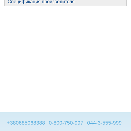
Спецификация производителя
+380685068388
0-800-750-997
044-3-555-999