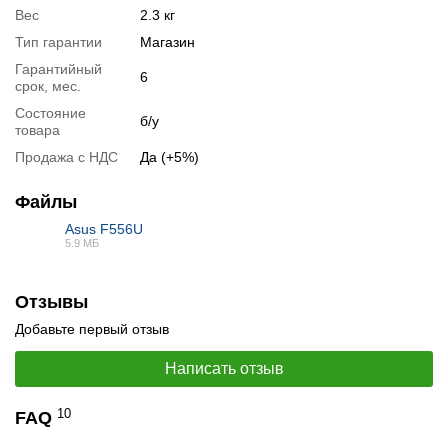
Вес
2.3 кг
Тип гарантии
Магазин
Гарантийный
6
срок, мес.
Состояние
б/у
товара
Продажа с НДС
Да (+5%)
Файлы
Asus F556U
5.9 МБ
PDF
Отзывы
Добавьте первый отзыв
Написать отзыв
10
FAQ