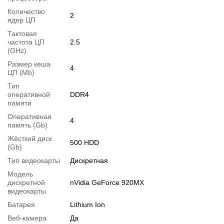
Количество
2
ядер ЦП
Тактовая
частота ЦП
2.5
(GHz)
Размер кеша
4
ЦП (Mb)
Тип
оперативной
DDR4
памяти
Оперативная
4
память (Gb)
Жёсткий диск
500 HDD
(Gb)
Перейти в начало обьявления >>
Тип видеокарты
Дискретная
Написать на Email
Модель
дискретной
nVidia GeForce 920MX
видеокарты
Батарея
Lithium Ion
Веб-камера
Да