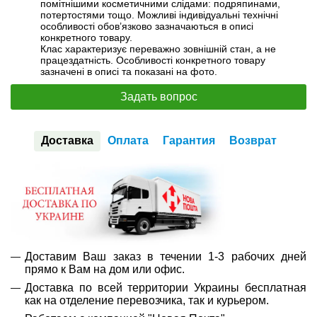
Дополнительное питание 6+8 pin. Мощность БП от 500W.
помітнішими косметичними слідами: подряпинами,
потертостями тощо. Можливі індивідуальні технічні
Модификации
особливості обов’язково зазначаються в описі
конкретного товару.
Возможна модификация:
Клас характеризує переважно зовнішній стан, а не
працездатність. Особливості конкретного товару
Вы можете расширить срок гарантии на
3, 6 или 12 мес
.
зазначені в описі та показані на фото.
Для этого добавьте в корзину соответствующую позицию с
Задать вопрос
раздела
"Аксессуары"
вместе с основным товаром.
Спецификация, тесты и технические отчеты
Доставка
Оплата
Гарантия
Возврат
Спецификация видеокарты:
nVidia Tesla K40m
Тестирование видеокарты:
nVidia Tesla K40m
Видеообзоры
Доставим Ваш заказ в течении 1-3 рабочих дней
прямо к Вам на дом или офис.
Доставка по всей территории Украины бесплатная
как на отделение перевозчика, так и курьером.