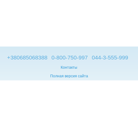
+380685068388
0-800-750-997
044-3-555-999
Контакты
Полная версия сайта
© 2014—2026
Брендовые компьютеры из Европы
Укр
Мова сайту:
UA
RU