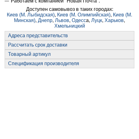
Работаем с компанией "Новая Почта".
Доступен самовывоз в таких городах:
Киев (М. Лыбидская)
,
Киев (М. Олимпийская)
,
Киев (М.
Минская)
,
Днепр
,
Львов
,
Одесс
а,
Луцк
,
Харьков
,
Хмельницкий
Адреса представительств
📧
Запрос оптовой цены
Отслеживать в Instagram
Рассчитать срок доставки
Отслеживать на Facebook
Товарный артикул
Спецификация производителя