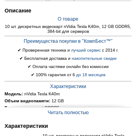
Описание
О товаре
10 шт. дискретных видеокарт nVidia Tesla K40m, 12 GB GDDR5,
384-bit для серверов
Преимущества покупки в "КомпБест™"
✔ Проверенная техника и
лучший сервис
с 2014 г.
✔ Бесплатная доставка и
накопительные скидки
✔ Оплата частями онлайн без комиссии
✔ 100% гарантия от 6
до 18 месяцев
Характеристики
Модель:
nVidia Tesla K40m
Объем видеопамяти:
12 GB
Тип видеопамяти:
GDDR5
Читать полностью
Разрядность шины:
384-bit
Техпроцесс:
28 nm
Характеристики
Пропускная способность памяти:
288.4 GB/s
Охлаждение:
нет
10 шт. дискретных видеокарт nVidia Tesla