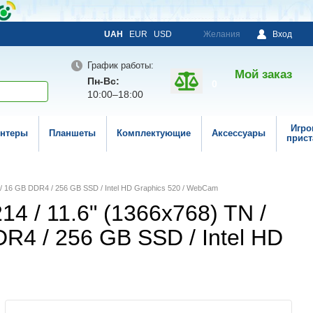
UAH
EUR
USD
Желания
Вход
График работы:
Мой заказ
Пн-Вс:
0
10:00–18:00
Игро
нтеры
Планшеты
Комплектующие
Аксессуары
прист
) / 16 GB DDR4 / 256 GB SSD / Intel HD Graphics 520 / WebCam
4 / 11.6" (1366x768) TN /
DDR4 / 256 GB SSD / Intel HD