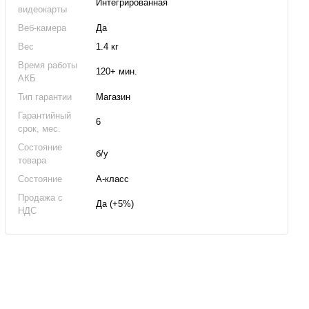
Интегрированная
видеокарты
Веб-камера
Да
Вес
1.4 кг
Время работы
120+ мин.
АКБ
Тип гарантии
Магазин
Гарантийный
6
срок, мес.
Состояние
б/у
товара
Состояние
А-класс
Продажа с
Да (+5%)
НДС