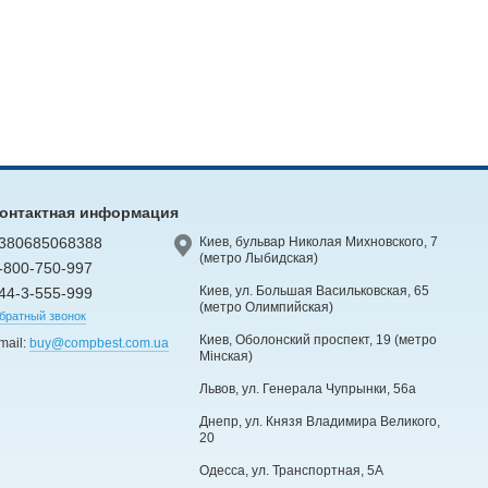
онтактная информация
380685068388
Киев, бульвар Николая Михновского, 7
(метро Лыбидская)
-800-750-997
Киев, ул. Большая Васильковская, 65
44-3-555-999
(метро Олимпийская)
братный звонок
Киев, Оболонский проспект, 19 (метро
mail:
buy@compbest.com.ua
Мінская)
Львов, ул. Генерала Чупрынки, 56а
Днепр, ул. Князя Владимира Великого,
20
Одесса, ул. Транспортная, 5А