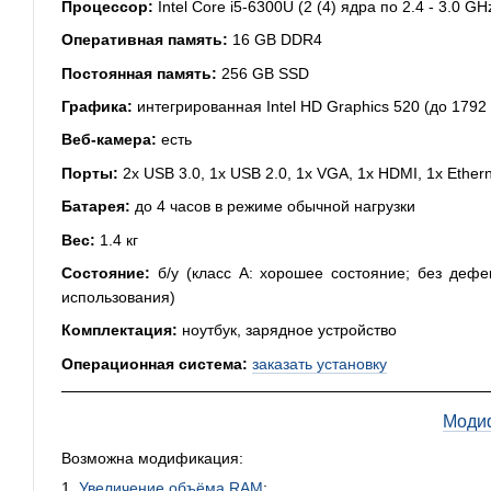
Процессор:
Intel Core i5-6300U (2 (4) ядра по 2.4 - 3.0 G
Оперативная память:
16 GB DDR4
Постоянная память:
256 GB SSD
Графика:
интегрированная Intel HD Graphics 520 (до 1792
Веб-камера:
есть
Порты:
2x USB 3.0, 1x USB 2.0, 1x VGA, 1x HDMI, 1x Ethern
Батарея:
до 4 часов в режиме обычной нагрузки
Вес:
1.4 кг
Состояние:
б/у (класс A: хорошее состояние; без дефе
использования)
Комплектация:
ноутбук, зарядное устройство
Операционная система:
заказать установку
Моди
Возможна модификация:
1.
Увеличение объёма RAM
;