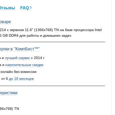
Отзывы
FAQ
9
товаре
14 c экраном 11.6" (1366x768) TN на базе процессора Intel
16 GB DDR4 для работы и домашних задач
упки в "КомпБест™"
а и
лучший сервис
с 2014 г.
а и
накопительные скидки
 онлайн без комиссии
 от 6
до 18 месяцев
теристики
366x768) TN