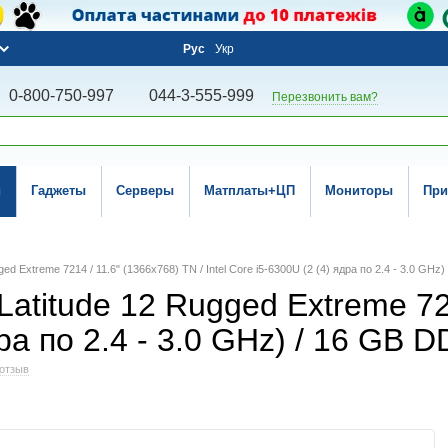
Рус
Укр
0-800-750-997
044-3-555-999
Перезвонить вам?
и
Гаджеты
Серверы
Матплаты+ЦП
Мониторы
При
d Extreme 7214 / 11.6" (1366x768) TN / Intel Core i5-6300U (2 (4) ядра по 2.4 - 3.0 GHz
titude 12 Rugged Extreme 721
дра по 2.4 - 3.0 GHz) / 16 GB 
отзыв