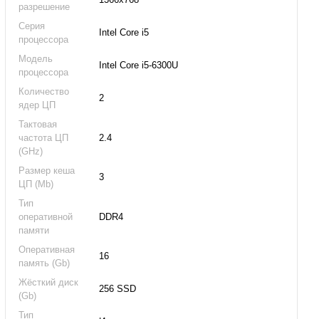
разрешение
Серия
Intel Core i5
процессора
Модель
Intel Core i5-6300U
процессора
Количество
2
ядер ЦП
Тактовая
частота ЦП
2.4
(GHz)
Размер кеша
3
ЦП (Mb)
Тип
оперативной
DDR4
памяти
Оперативная
16
память (Gb)
Жёсткий диск
256 SSD
(Gb)
Тип