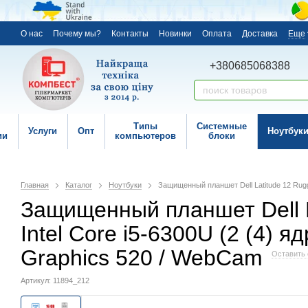
О нас
Почему мы?
Контакты
Новинки
Оплата
Доставка
Еще
+380685068388
Типы
Системные
Услуги
Опт
Ноутбук
ии
компьютеров
блоки
Главная
Каталог
Ноутбуки
Защищенный планшет Dell Latitude 12 Rugge
Защищенный планшет Dell La
Intel Core i5-6300U (2 (4) я
Graphics 520 / WebCam
Оставить 
Артикул: 11894_212