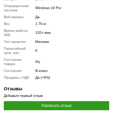
Операционная
Windows 10 Pro
система
Веб-камера
Да
Вес
1.76 кг
Время работы
120+ мин.
АКБ
Тип гарантии
Магазин
Гарантийный
6
срок, мес.
Состояние
б/у
товара
Состояние
B-класс
📧
Запрос оптовой цены
Отслеживать в Instagram
Продажа с НДС
Да (+5%)
Отслеживать на Facebook
Отзывы
Добавьте первый отзыв
Написать отзыв