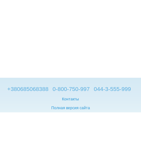
+380685068388
0-800-750-997
044-3-555-999
Контакты
Полная версия сайта
© 2014—2026
Брендовые компьютеры из Европы
Укр