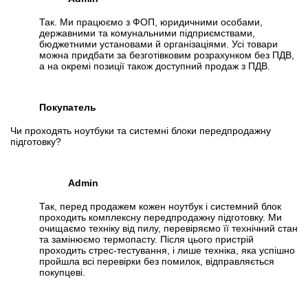
Так. Ми працюємо з ФОП, юридичними особами,
державними та комунальними підприємствами,
бюджетними установами й організаціями. Усі товари
можна придбати за безготівковим розрахунком без ПДВ,
а на окремі позиції також доступний продаж з ПДВ.
Покупатель
Чи проходять ноутбуки та системні блоки передпродажну
підготовку?
Admin
Так, перед продажем кожен ноутбук і системний блок
проходить комплексну передпродажну підготовку. Ми
очищаємо техніку від пилу, перевіряємо її технічний стан
та замінюємо термопасту. Після цього пристрій
проходить стрес-тестування, і лише техніка, яка успішно
пройшла всі перевірки без помилок, відправляється
покупцеві.