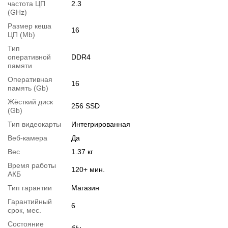
частота ЦП
2.3
Вы можете расширить срок гарантии на
3, 6 или 12 мес
.
(GHz)
Возможна также комплектация
кабелями
,
клавиатурой
,
Размер кеша
16
ЦП (Mb)
мышкой
.
Тип
Для этого добавьте в корзину соответствующую позицию с
оперативной
DDR4
раздела
памяти
"Аксессуары"
вместе с основным товаром.
Оперативная
16
Спецификация, тесты и технические отчеты
память (Gb)
Спецификация процессора:
AMD Ryzen 5 5600U
Жёсткий диск
256 SSD
Тестирование процессора:
AMD Ryzen 5 5600U
(Gb)
Тип видеокарты
Интегрированная
Видеообзоры
Веб-камера
Да
Вес
1.37 кг
Время работы
120+ мин.
АКБ
Тип гарантии
Магазин
Гарантийный
6
срок, мес.
Состояние