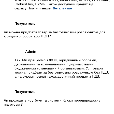
таких банків:
ПриватБанк, Монобанк, А-банк, ОТП Банк,
GlobusPlus, ПУМБ. Також доступний кредит від
сервісу Плати пізніше.
Детальніше
Покупатель
Чи можна придбати товар за безготівковим розрахунком для
юридичної особи або ФОП?
Admin
Так. Ми працюємо з ФОП, юридичними особами,
державними та комунальними підприємствами,
бюджетними установами й організаціями. Усі товари
можна придбати за безготівковим розрахунком без ПДВ,
а на окремі позиції також доступний продаж з ПДВ.
Покупатель
Чи проходять ноутбуки та системні блоки передпродажну
підготовку?