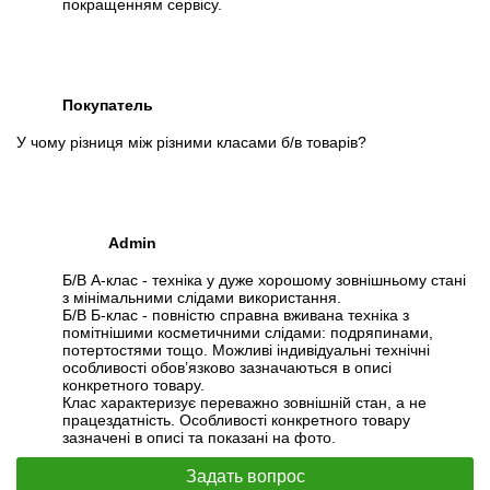
покращенням сервісу.
Покупатель
У чому різниця між різними класами б/в товарів?
Admin
Б/В А-клас - техніка у дуже хорошому зовнішньому стані
з мінімальними слідами використання.
Б/В Б-клас - повністю справна вживана техніка з
помітнішими косметичними слідами: подряпинами,
потертостями тощо. Можливі індивідуальні технічні
особливості обов’язково зазначаються в описі
конкретного товару.
Клас характеризує переважно зовнішній стан, а не
працездатність. Особливості конкретного товару
зазначені в описі та показані на фото.
Задать вопрос