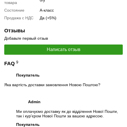
б/у
товара
Состояние
А-класс
Продажа с НДС
Да (+5%)
📧
Запрос оптовой цены
Отзывы
Отслеживать в Instagram
Добавьте первый отзыв
Отслеживать на Facebook
Написать отзыв
9
FAQ
Покупатель
Яка вартість доставки замовлення Новою Поштою?
Admin
Ми оплачуємо доставку як до відділення Нової Пошти,
так і кур'єром Нової Пошти за вашою адресою.
Покупатель