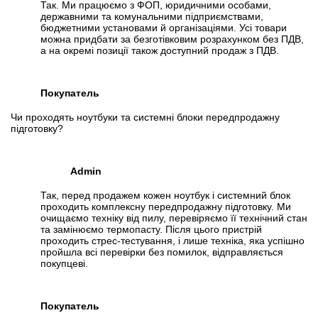
Так. Ми працюємо з ФОП, юридичними особами,
державними та комунальними підприємствами,
бюджетними установами й організаціями. Усі товари
можна придбати за безготівковим розрахунком без ПДВ,
а на окремі позиції також доступний продаж з ПДВ.
Покупатель
Чи проходять ноутбуки та системні блоки передпродажну
підготовку?
Admin
Так, перед продажем кожен ноутбук і системний блок
проходить комплексну передпродажну підготовку. Ми
очищаємо техніку від пилу, перевіряємо її технічний стан
та замінюємо термопасту. Після цього пристрій
проходить стрес-тестування, і лише техніка, яка успішно
пройшла всі перевірки без помилок, відправляється
покупцеві.
Покупатель