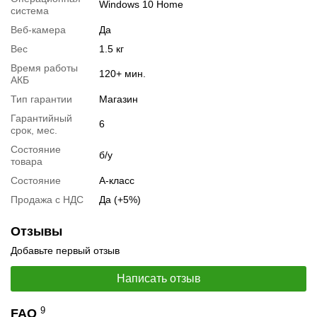
Windows 10 Home
система
Веб-камера
Да
Вес
1.5 кг
Время работы
120+ мин.
АКБ
Тип гарантии
Магазин
Гарантийный
6
срок, мес.
Состояние
б/у
товара
Состояние
А-класс
Продажа с НДС
Да (+5%)
📧
Запрос оптовой цены
Отслеживать в Instagram
Отзывы
Отслеживать на Facebook
Добавьте первый отзыв
Написать отзыв
9
FAQ