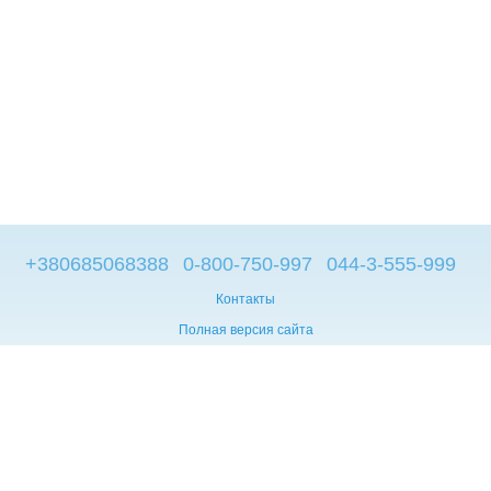
+380685068388
0-800-750-997
044-3-555-999
Контакты
Полная версия сайта
© 2014—2026
Брендовые компьютеры из Европы
Укр
Мова сайту:
UA
RU