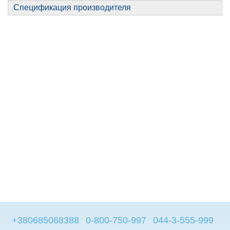
Спецификация производителя
+380685068388
0-800-750-997
044-3-555-999