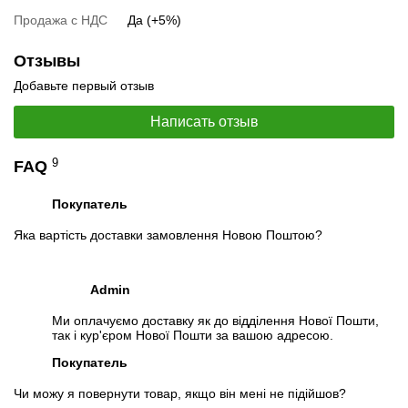
Продажа с НДС
Да (+5%)
Отзывы
Добавьте первый отзыв
📧
Запрос оптовой цены
Отслеживать в Instagram
Написать отзыв
Отслеживать на Facebook
9
FAQ
Покупатель
Яка вартість доставки замовлення Новою Поштою?
Admin
Ми оплачуємо доставку як до відділення Нової Пошти,
так і кур'єром Нової Пошти за вашою адресою.
Покупатель
Чи можу я повернути товар, якщо він мені не підійшов?