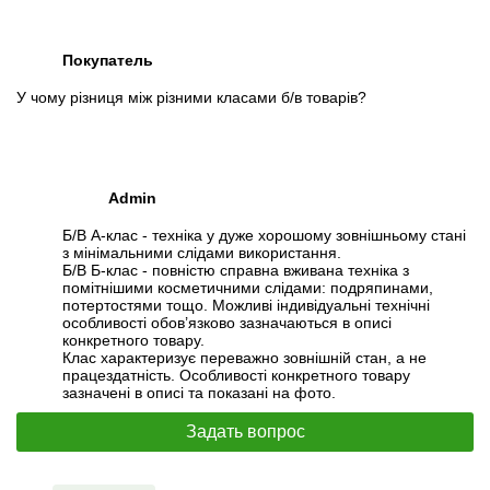
Покупатель
У чому різниця між різними класами б/в товарів?
Admin
Б/В А-клас - техніка у дуже хорошому зовнішньому стані
з мінімальними слідами використання.
Б/В Б-клас - повністю справна вживана техніка з
помітнішими косметичними слідами: подряпинами,
потертостями тощо. Можливі індивідуальні технічні
особливості обов’язково зазначаються в описі
конкретного товару.
Клас характеризує переважно зовнішній стан, а не
працездатність. Особливості конкретного товару
зазначені в описі та показані на фото.
Задать вопрос