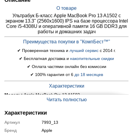
Описание
О товаре
Ультрабук Б-класс Apple MacBook Pro 13 A1502 c
экраном 13.3" (2560x1600) IPS на базе процессора Intel
Core i5-4308U и оперативной памяти 16 GB DDR3 для
работы и домашних задач
Преимущества покупки в "КомпБест™"
✔ Проверенная техника и
лучший сервис
с 2014 г.
✔ Бесплатная доставка и
накопительные скидки
✔ Оплата частями онлайн без комиссии
✔ 100% гарантия от 6
до 18 месяцев
Характеристики
Модель:
Apple MacBook Pro 13 A1502
Читать полностью
Экран (диагональ, разрешение, тип матрицы):
13.3"
(2560x1600) IPS
Характеристики
Процессор:
Intel Core i5-4308U (2 (4) ядра по 2.8 - 3.3 GHz), 3
Артикул
7993_13
MB Smart Cache
Бренд
Apple