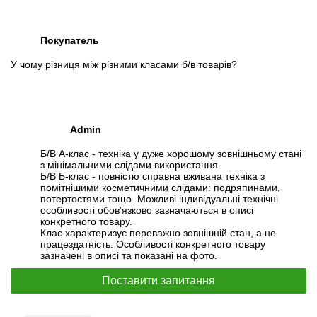
Покупатель
У чому різниця між різними класами б/в товарів?
Admin
Б/В А-клас - техніка у дуже хорошому зовнішньому стані
з мінімальними слідами використання.
Б/В Б-клас - повністю справна вживана техніка з
помітнішими косметичними слідами: подряпинами,
потертостями тощо. Можливі індивідуальні технічні
особливості обов’язково зазначаються в описі
конкретного товару.
Клас характеризує переважно зовнішній стан, а не
працездатність. Особливості конкретного товару
зазначені в описі та показані на фото.
Поставити запитання