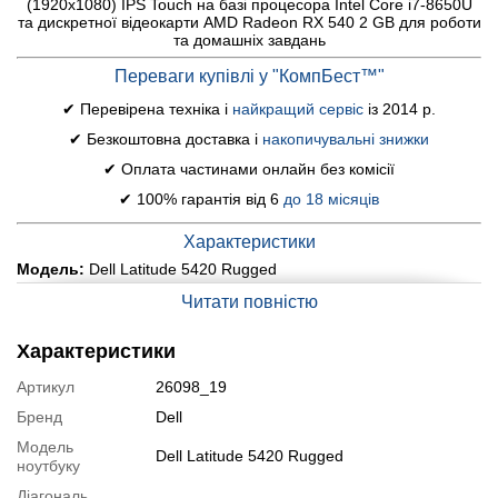
(1920x1080) IPS Touch на базі процесора Intel Core i7-8650U
та дискретної відеокарти AMD Radeon RX 540 2 GB для роботи
та домашніх завдань
Переваги купівлі у "КомпБест™"
✔ Перевірена техніка і
найкращий сервіс
із 2014 р.
✔ Безкоштовна доставка і
накопичувальні знижки
✔ Оплата частинами онлайн без комісії
✔ 100% гарантія від 6
до 18 місяців
Характеристики
Модель:
Dell Latitude 5420 Rugged
Дисплей (діагональ, роздільна здатність, тип матриці):
14"
Читати повністю
(1920x1080) IPS Touch
Процесор:
Intel Core i7-8650U (4 (8) ядра по 1.9 - 4.2 GHz), 8
Характеристики
MB Smart Cache
Оперативна пам'ять:
16 GB DDR4
Артикул
26098_19
Постійна пам'ять:
256 GB SSD
Бренд
Dell
Графіка:
дискретна AMD Radeon RX 540, 2 GB GDDR5, 128-bit
Модель
Dell Latitude 5420 Rugged
Веб-камера:
так
ноутбуку
Порти:
3x USB 3.0, 1x USB Type-C, 1x HDMI, 1x COM-порт, 2x
Діагональ