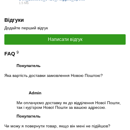
1.5 МБ
PDF
📧
Запит оптової ціни
Відгуки
Слідкувати в Instagram
Додайте перший відгук
Слідкувати на Facebook
Написати відгук
9
FAQ
Покупатель
Яка вартість доставки замовлення Новою Поштою?
Admin
Ми оплачуємо доставку як до відділення Нової Пошти,
так і кур'єром Нової Пошти за вашою адресою.
Покупатель
Чи можу я повернути товар, якщо він мені не підійшов?