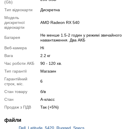
(Gb)
Для цього додайте в корзину відповідну позицію з розділу
Тип відеокарти
Дискретна
"Аксесуари
" разом з основним товаром.
Модель
дискретної
AMD Radeon RX 540
Специфікація, тести та технічні звіти
відеокарти
Специфікація процесора:
Intel Core i7-8650U
Не менше 1.5-2 годин у режимі звичайного
Батарея
Тестування процесора:
Intel Core i7-8650U
навантаження. Два АКБ
Специфікація відеокарти:
AMD Radeon RX 540
Веб-камера
Ні
Тестування відеокарти:
AMD Radeon RX 540
Вага
2.2 кг
Відеоогляд
Час роботи АКБ
90 - 120 хв.
Тип гарантії
Магазин
Гарантійний
6
строк, міс.
Стан товару
б/в
Стан
А-класс
Продаж з ПДВ
Так (+5%)
файли
Dell_Latitude_5420_Rugged_Specs