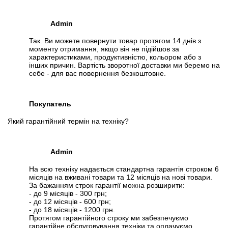
Admin
Так. Ви можете повернути товар протягом 14 днів з
моменту отримання, якщо він не підійшов за
характеристиками, продуктивністю, кольором або з
інших причин. Вартість зворотної доставки ми беремо на
себе - для вас повернення безкоштовне.
Покупатель
Який гарантійний термін на техніку?
Admin
На всю техніку надається стандартна гарантія строком 6
місяців на вживані товари та 12 місяців на нові товари.
За бажанням строк гарантії можна розширити:
- до 9 місяців - 300 грн;
- до 12 місяців - 600 грн;
- до 18 місяців - 1200 грн.
Протягом гарантійного строку ми забезпечуємо
гарантійне обслуговування техніки та оплачуємо