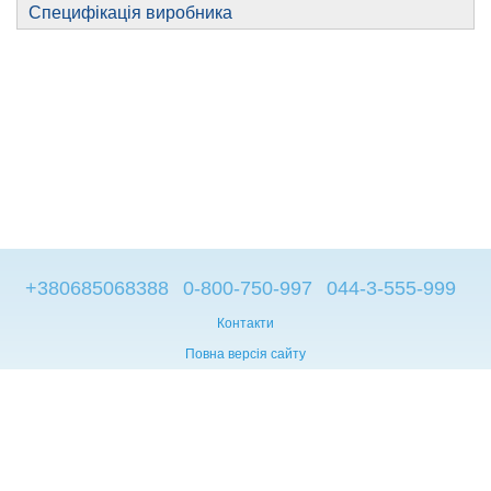
Специфікація виробника
+380685068388
0-800-750-997
044-3-555-999
Контакти
Повна версія сайту
© 2014—2026
Брендові компьютери з Європи
Рус