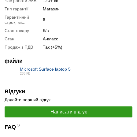
Час роботи АКБ
120+ хв.
Тип гарантії
Магазин
Гарантійний
6
строк, міс.
Стан товару
б/в
Стан
А-класс
Продаж з ПДВ
Так (+5%)
файли
Microsoft Surface laptop 5
238 КБ
📧
Запит оптової ціни
PDF
Слідкувати в Instagram
Слідкувати на Facebook
Відгуки
Додайте перший відгук
Написати відгук
9
FAQ