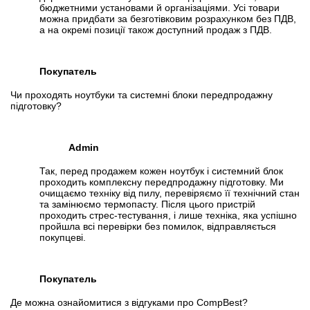
бюджетними установами й організаціями. Усі товари
можна придбати за безготівковим розрахунком без ПДВ,
а на окремі позиції також доступний продаж з ПДВ.
Покупатель
Чи проходять ноутбуки та системні блоки передпродажну
підготовку?
Admin
Так, перед продажем кожен ноутбук і системний блок
проходить комплексну передпродажну підготовку. Ми
очищаємо техніку від пилу, перевіряємо її технічний стан
та замінюємо термопасту. Після цього пристрій
проходить стрес-тестування, і лише техніка, яка успішно
пройшла всі перевірки без помилок, відправляється
покупцеві.
Покупатель
Де можна ознайомитися з відгуками про CompBest?