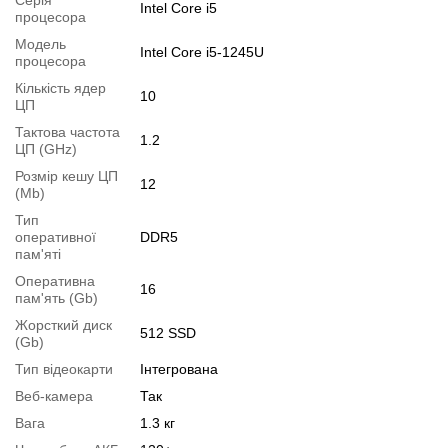
Серія
Intel Core i5
Комплектація:
ноутбук, зарядний пристрій
процесора
Додатково:
клавіатура з підсвіткою, гравіювання клавіатури
Модель
Intel Core i5-1245U
Операційна система:
замовити встановлення
процесора
Кількість ядер
Модифікації
10
ЦП
Можлива модифікація:
Тактова частота
1.2
1.
ЦП (GHz)
Збільшення об'єму RAM
;
2.
Розмір кешу ЦП
Збільшення розміру HDD
або
комплектація SSD
.
12
(Mb)
Ви можете розширити строк гарантії на
3, 6 або 12 міс
.
Тип
Можлива також комплектація
кабелями
,
клавіатурою
,
мишкою
.
оперативної
DDR5
пам'яті
Для цього додайте в корзину відповідну позицію з розділу
Оперативна
"Аксесуари
" разом з основним товаром.
16
пам'ять (Gb)
Специфікація, тести та технічні звіти
Жорсткий диск
512 SSD
(Gb)
Специфікація процесора:
Intel Core i5-1245U
Тип відеокарти
Інтегрована
Тестування процесора:
Intel Core i5-1245U
Веб-камера
Так
Відеоогляд
Вага
1.3 кг