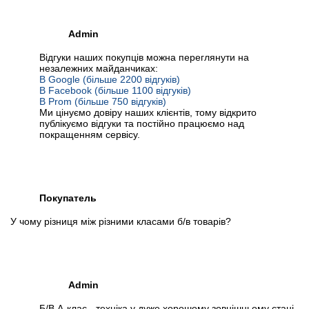
Admin
Відгуки наших покупців можна переглянути на
незалежних майданчиках:
В Google (більше 2200 відгуків)
В Facebook (більше 1100 відгуків)
В Prom (більше 750 відгуків)
Ми цінуємо довіру наших клієнтів, тому відкрито
публікуємо відгуки та постійно працюємо над
покращенням сервісу.
Покупатель
У чому різниця між різними класами б/в товарів?
Admin
Б/В А-клас - техніка у дуже хорошому зовнішньому стані