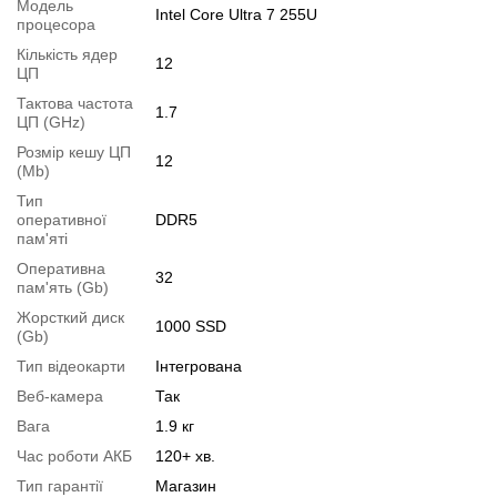
Модель
Intel Core Ultra 7 255U
Операційна система:
замовити встановлення
процесора
Модифікації
Кількість ядер
12
ЦП
Можлива модифікація:
Тактова частота
1.7
1.
Збільшення об'єму RAM
;
ЦП (GHz)
2.
Збільшення розміру HDD
або
комплектація SSD
.
Розмір кешу ЦП
12
(Mb)
Ви можете розширити строк гарантії на
3, 6 або 12 міс
.
Тип
Можлива також комплектація
кабелями
,
клавіатурою
,
мишкою
.
оперативної
DDR5
Для цього додайте в корзину відповідну позицію з розділу
пам'яті
"Аксесуари
" разом з основним товаром.
Оперативна
32
пам'ять (Gb)
Специфікація, тести та технічні звіти
Жорсткий диск
1000 SSD
Специфікація процесора:
Intel Core Ultra 7 255U
(Gb)
Тестування процесора:
Intel Core Ultra 7 255U
Тип відеокарти
Інтегрована
Відеоогляд
Веб-камера
Так
Вага
1.9 кг
Час роботи АКБ
120+ хв.
Тип гарантії
Магазин