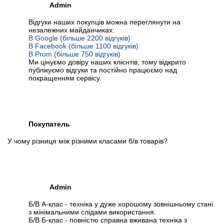
Admin
Відгуки наших покупців можна переглянути на
незалежних майданчиках:
В Google (більше 2200 відгуків)
В Facebook (більше 1100 відгуків)
В Prom (більше 750 відгуків)
Ми цінуємо довіру наших клієнтів, тому відкрито
публікуємо відгуки та постійно працюємо над
покращенням сервісу.
Покупатель
У чому різниця між різними класами б/в товарів?
Admin
Б/В А-клас - техніка у дуже хорошому зовнішньому стані
з мінімальними слідами використання.
Б/В Б-клас - повністю справна вживана техніка з