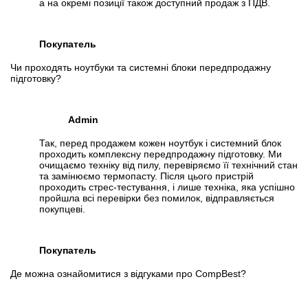
а на окремі позиції також доступний продаж з ПДВ.
Покупатель
Чи проходять ноутбуки та системні блоки передпродажну
підготовку?
Admin
Так, перед продажем кожен ноутбук і системний блок
проходить комплексну передпродажну підготовку. Ми
очищаємо техніку від пилу, перевіряємо її технічний стан
та замінюємо термопасту. Після цього пристрій
проходить стрес-тестування, і лише техніка, яка успішно
пройшла всі перевірки без помилок, відправляється
покупцеві.
Покупатель
Де можна ознайомитися з відгуками про CompBest?