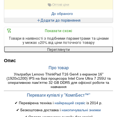
Оптові ціни
До обраного
Додати до порівняння
Показати схожі
Товари в наявності з подібними параметрами та цінами
у межах ±20% від ціни поточного товару
Переглянути
Опис
Про товар
Ультрабук Lenovo ThinkPad T16 Gen4 з екраном 16"
(1920x1200) IPS на базі процесора Intel Core Ultra 7 255U та
оперативною пам'яттю 32 GB DDR5 для офісної роботи та
навчання
Переваги купівлі у "КомпБест™"
✔ Перевірена техніка і
найкращий сервіс
із 2014 р.
✔ Безкоштовна доставка і
накопичувальні знижки