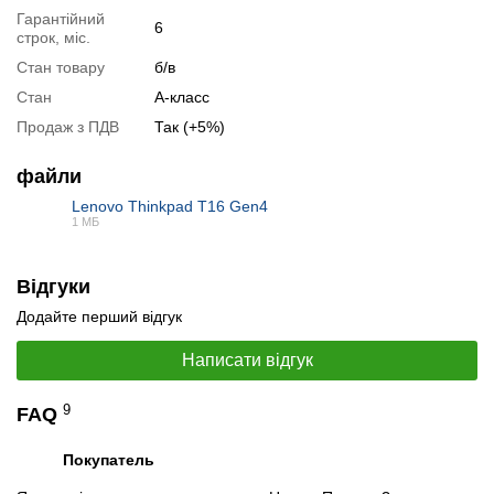
Гарантійний
6
строк, міс.
Стан товару
б/в
Стан
А-класс
Продаж з ПДВ
Так (+5%)
файли
Lenovo Thinkpad T16 Gen4
1 МБ
📧
Запит оптової ціни
PDF
Слідкувати в Instagram
Слідкувати на Facebook
Відгуки
Додайте перший відгук
Написати відгук
9
FAQ
Покупатель