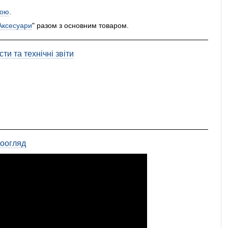
ою
.
Аксесуари
" разом з основним товаром.
ти та технічні звіти
еоогляд