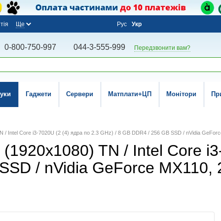
тія
Ще
Рус
Укр
0-800-750-997
044-3-555-999
Передзвонити вам?
уки
Гаджети
Сервери
Матплати+ЦП
Монітори
Пр
N / Intel Core i3-7020U (2 (4) ядра по 2.3 GHz) / 8 GB DDR4 / 256 GB SSD / nVidia GeF
(1920x1080) TN / Intel Core i3
SSD / nVidia GeForce MX110, 