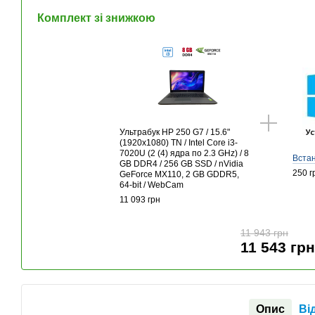
Комплект зі знижкою
Ультрабук HP 250 G7 / 15.6"
(1920x1080) TN / Intel Core i3-
7020U (2 (4) ядра по 2.3 GHz) / 8
Вста
GB DDR4 / 256 GB SSD / nVidia
250 г
GeForce MX110, 2 GB GDDR5,
64-bit / WebCam
11 093 грн
11 943 грн
11 543 гр
Опис
Ві