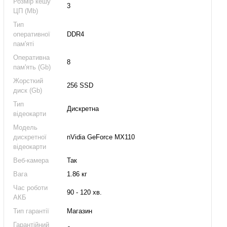
Розмір кешу
3
ЦП (Mb)
Тип
оперативної
DDR4
пам'яті
Оперативна
8
пам'ять (Gb)
Жорсткий
256 SSD
диск (Gb)
Тип
Дискретна
відеокарти
Модель
дискретної
nVidia GeForce MX110
відеокарти
Веб-камера
Так
Вага
1.86 кг
Час роботи
90 - 120 хв.
АКБ
Тип гарантії
Магазин
Гарантійний