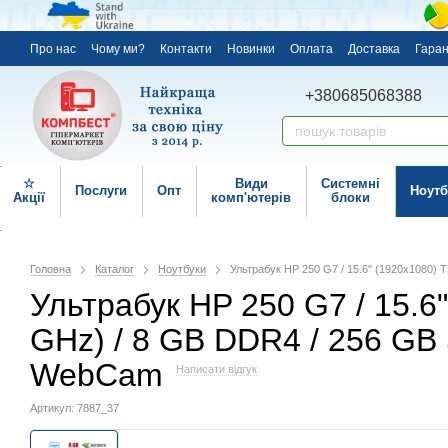
Про нас
Чому ми?
Контакти
Новинки
Оплата
Доставка
Гаран
+380685068388
☆
Види
Системні
Послуги
Опт
Ноутб
Акції
комп'ютерів
блоки
Головна
Каталог
Ноутбуки
Ультрабук HP 250 G7 / 15.6" (1920x1080) T
Ультрабук HP 250 G7 / 15.6" 
GHz) / 8 GB DDR4 / 256 GB 
WebCam
Написати відгук
Артикул: 7887_37