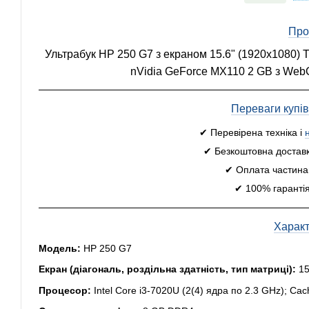
Про
Ультрабук HP 250 G7 з екраном 15.6" (1920x1080) T
nVidia GeForce MX110 2 GB з WebC
Переваги купі
✔ Перевірена техніка і
✔ Безкоштовна доставк
✔ Оплата частинам
✔ 100% гарантія
Харак
Модель:
HP 250 G7
Екран (діагональ, роздільна здатність, тип матриці):
15
Процесор:
Intel Core i3-7020U (2(4) ядра по 2.3 GHz); C