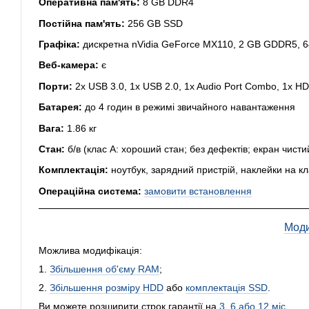
Оперативна пам'ять:
8 GB DDR4
Постійна пам'ять:
256 GB SSD
Графіка:
дискретна nVidia GeForce MX110, 2 GB GDDR5, 64
Веб-камера:
є
Порти:
2x USB 3.0, 1x USB 2.0, 1x Audio Port Combo, 1x H
Батарея:
до 4 годин в режимі звичайного навантаження
Вага:
1.86 кг
Стан:
б/в (клас А: хороший стан; без дефектів; екран чист
Комплектація:
ноутбук, зарядний пристрій, наклейки на кл
Операційна система:
замовити встановлення
Моди
Можлива модифікація:
1.
Збільшення об'єму RAM
;
2.
Збільшення розміру HDD
або
комплектація SSD
.
Ви можете розширити строк гарантії на
3, 6 або 12 міс
.