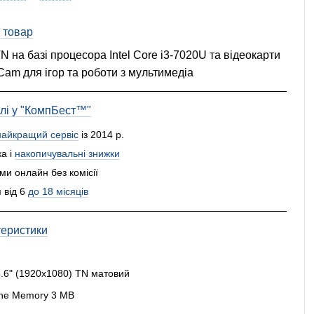
 товар
N на базі процесора Intel Core i3-7020U та відеокарти
am для ігор та роботи з мультимедіа
влі у "КомпБест™"
найкращий сервіс
із 2014 р.
а і
накопичувальні знижки
и онлайн без комісії
 від 6
до 18 місяців
теристики
.6" (1920x1080) TN матовий
ache Memory 3 MB