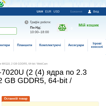
UAH
EUR
USD
Бажання
Вхід
Графік роботи:
Мій кошик
Пн-Нд:
0
10:00–18:00
Ігрові
интери
Планшети
Комплектуючі
Аксесуари
консолі
orce MX110, 2 GB GDDR5, 64-bit / WebCam
-7020U (2 (4) ядра по 2.3
2 GB GDDR5, 64-bit /
Останній товар