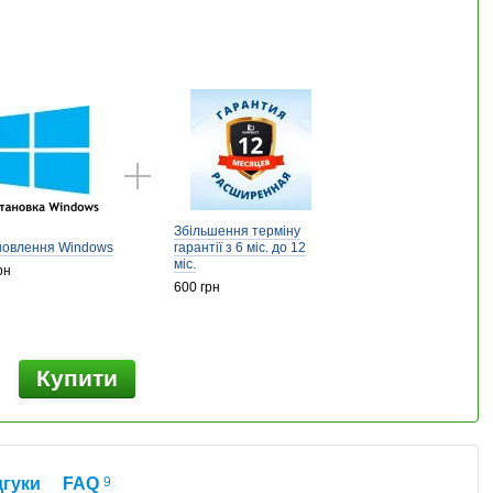
Збільшення терміну
новлення Windows
гарантії з 6 міс. до 12
міс.
рн
600 грн
Купити
н
дгуки
FAQ
9