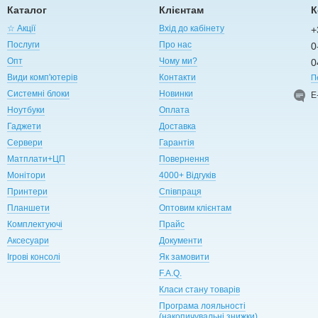
Каталог
Клієнтам
К
☆ Акції
Вхід до кабінету
+
Послуги
Про нас
0
Опт
Чому ми?
0
Види комп'ютерів
Контакти
П
Системні блоки
Новинки
Е
Ноутбуки
Оплата
Гаджети
Доставка
Сервери
Гарантія
Матплати+ЦП
Повернення
Монітори
4000+ Відгуків
Принтери
Співпраця
Планшети
Оптовим клієнтам
Комплектуючі
Прайс
Аксесуари
Документи
Ігрові консолі
Як замовити
F.A.Q.
Класи стану товарів
Програма лояльності
(накопичувальні знижки)