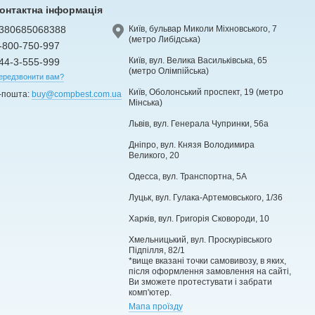
онтактна інформація
380685068388
Київ, бульвар Миколи Міхновського, 7
(метро Либідська)
-800-750-997
Київ, вул. Велика Васильківська, 65
44-3-555-999
(метро Олімпійська)
ередзвонити вам?
Київ, Оболонський проспект, 19 (метро
-пошта:
buy@compbest.com.ua
Мінська)
Львів, вул. Генерала Чупринки, 56а
Дніпро, вул. Князя Володимира
Великого, 20
Одесса, вул. Транспортна, 5А
Луцьк, вул. Гулака-Артемовського, 1/36
Харків, вул. Григорія Сковороди, 10
Хмельницький, вул. Проскурівського
Підпілля, 82/1
*вище вказані точки самовивозу, в яких,
після оформлення замовлення на сайті,
Ви зможете протестувати і забрати
комп'ютер.
Мапа проїзду