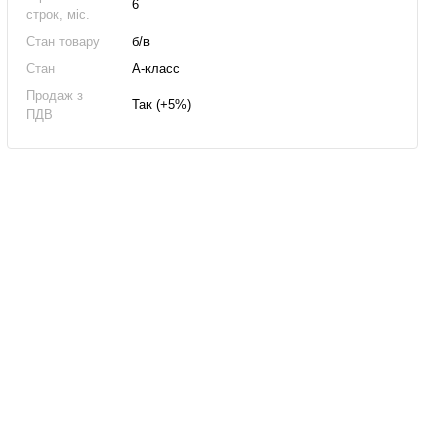
6
строк, міс.
Стан товару
б/в
Стан
А-класс
Продаж з
Так (+5%)
ПДВ