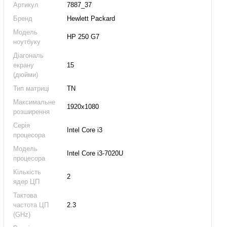
Артикул
7887_37
Бренд
Hewlett Packard
Модель
HP 250 G7
ноутбуку
Діагональ
екрану
15
(дюйми)
Тип матриці
TN
Максимальне
1920x1080
розширення
Серія
Intel Core i3
процесора
Модель
Intel Core i3-7020U
процесора
Кількість
2
ядер ЦП
Тактова
частота ЦП
2.3
(GHz)