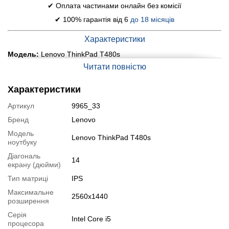
✔ Оплата частинами онлайн без комісії
✔ 100% гарантія від 6
до 18 місяців
Характеристики
Модель:
Lenovo ThinkPad T480s
Читати повністю
Дисплей (діагональ, роздільна здатність, тип матриці):
14"
(2560x1440) IPS
Характеристики
Процесор:
Intel Core i5-8350U (4 (8) ядра по 1.7 - 3.6 GHz), 6
Артикул
9965_33
MB Smart Cache
Бренд
Lenovo
Оперативна пам'ять:
24 GB DDR4
Модель
Постійна пам'ять:
480 GB SSD
Lenovo ThinkPad T480s
ноутбуку
Графіка:
інтегрована Intel UHD Graphics 620 (до 1792 MB с
Діагональ
14
ОЗП)
екрану (дюйми)
Веб-камера:
Тип матриці
є
IPS
Порти:
Максимальне
2х USB 3.1, 1х USB Type-C, 1х Thunderbolt, 1x Card
2560x1440
розширення
Reader, 1x HDMI, 1x Ethernet, 1x Audio, 1x SIM-Card
Серія
Intel Core i5
Батарея:
не менше 2-2.5 годин у режимі звичайного
процесора