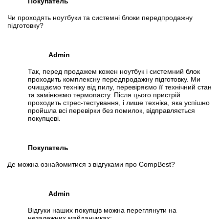
Покупатель
Чи проходять ноутбуки та системні блоки передпродажну
підготовку?
Admin
Так, перед продажем кожен ноутбук і системний блок
проходить комплексну передпродажну підготовку. Ми
очищаємо техніку від пилу, перевіряємо її технічний стан
та замінюємо термопасту. Після цього пристрій
проходить стрес-тестування, і лише техніка, яка успішно
пройшла всі перевірки без помилок, відправляється
покупцеві.
Покупатель
Де можна ознайомитися з відгуками про CompBest?
Admin
Відгуки наших покупців можна переглянути на
незалежних майданчиках: