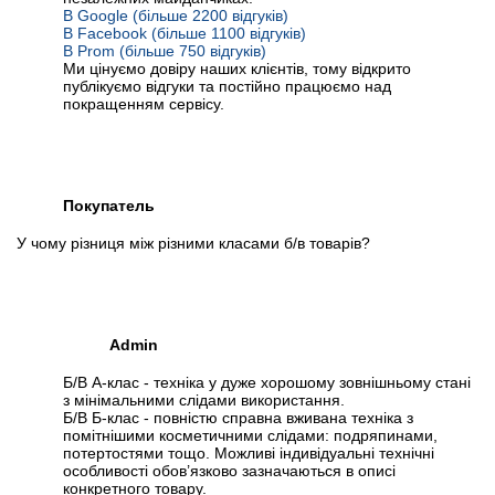
В Google (більше 2200 відгуків)
В Facebook (більше 1100 відгуків)
В Prom (більше 750 відгуків)
Ми цінуємо довіру наших клієнтів, тому відкрито
публікуємо відгуки та постійно працюємо над
покращенням сервісу.
Покупатель
У чому різниця між різними класами б/в товарів?
Admin
Б/В А-клас - техніка у дуже хорошому зовнішньому стані
з мінімальними слідами використання.
Б/В Б-клас - повністю справна вживана техніка з
помітнішими косметичними слідами: подряпинами,
потертостями тощо. Можливі індивідуальні технічні
особливості обов’язково зазначаються в описі
конкретного товару.