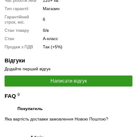
Час роботи АКБ
120+ хв.
Специфікація процесора:
Intel Core i5-8350U
Тип гарантії
Магазин
Тестування процесора:
Intel Core i5-8350U
Гарантійний
6
строк, міс.
Відеоогляд
Стан товару
б/в
Стан
А-класс
Продаж з ПДВ
Так (+5%)
Відгуки
Додайте перший відгук
Написати відгук
9
FAQ
Покупатель
📧
Запит оптової ціни
Яка вартість доставки замовлення Новою Поштою?
Слідкувати в Instagram
Слідкувати на Facebook