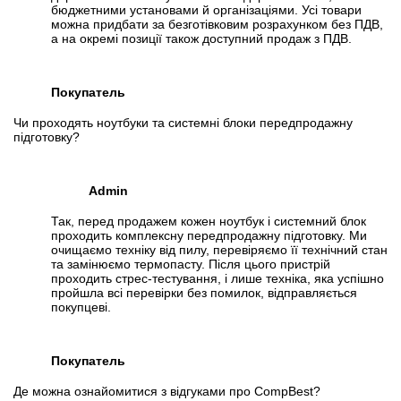
бюджетними установами й організаціями. Усі товари
можна придбати за безготівковим розрахунком без ПДВ,
а на окремі позиції також доступний продаж з ПДВ.
Покупатель
Чи проходять ноутбуки та системні блоки передпродажну
підготовку?
Admin
Так, перед продажем кожен ноутбук і системний блок
проходить комплексну передпродажну підготовку. Ми
очищаємо техніку від пилу, перевіряємо її технічний стан
та замінюємо термопасту. Після цього пристрій
проходить стрес-тестування, і лише техніка, яка успішно
пройшла всі перевірки без помилок, відправляється
покупцеві.
Покупатель
Де можна ознайомитися з відгуками про CompBest?