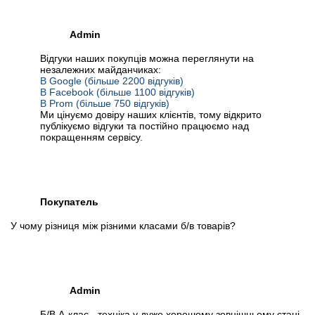
Admin
Відгуки наших покупців можна переглянути на
незалежних майданчиках:
В Google (більше 2200 відгуків)
В Facebook (більше 1100 відгуків)
В Prom (більше 750 відгуків)
Ми цінуємо довіру наших клієнтів, тому відкрито
публікуємо відгуки та постійно працюємо над
покращенням сервісу.
Покупатель
У чому різниця між різними класами б/в товарів?
Admin
Б/В А-клас - техніка у дуже хорошому зовнішньому стані