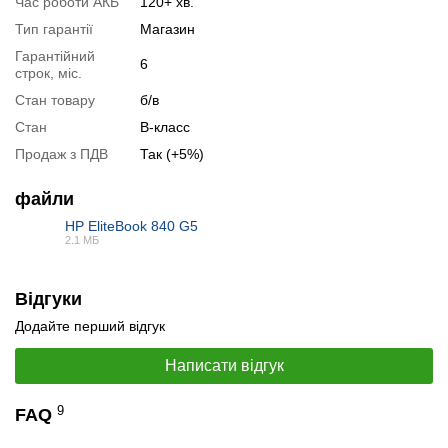
Час роботи АКБ
120+ хв.
Тип гарантії
Магазин
Гарантійний
6
строк, міс.
Стан товару
б/в
Стан
B-класс
Продаж з ПДВ
Так (+5%)
файли
HP EliteBook 840 G5
2.1 МБ
PDF
📧
Запит оптової ціни
Відгуки
Слідкувати в Instagram
Додайте перший відгук
Слідкувати на Facebook
Написати відгук
9
FAQ