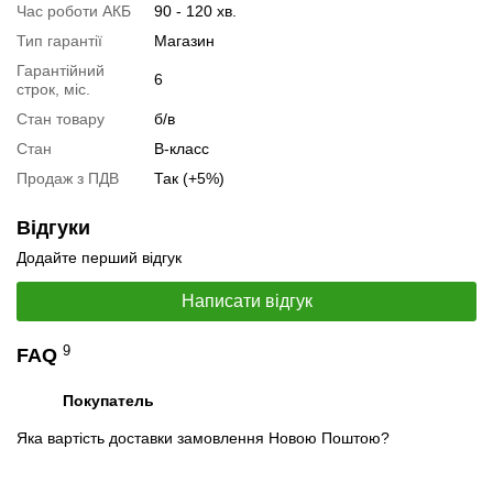
Час роботи АКБ
90 - 120 хв.
Тип гарантії
Магазин
Гарантійний
6
строк, міс.
Стан товару
б/в
Стан
B-класс
Продаж з ПДВ
Так (+5%)
📧
Запит оптової ціни
Слідкувати в Instagram
Відгуки
Слідкувати на Facebook
Додайте перший відгук
Написати відгук
9
FAQ
Покупатель
Яка вартість доставки замовлення Новою Поштою?