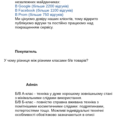
незалежних майданчиках:
В Google (більше 2200 відгуків)
В Facebook (більше 1100 відгуків)
В Prom (більше 750 відгуків)
Ми цінуємо довіру наших клієнтів, тому відкрито
публікуємо відгуки та постійно працюємо над
покращенням сервісу.
Покупатель
У чому різниця між різними класами б/в товарів?
Admin
Б/В А-клас - техніка у дуже хорошому зовнішньому стані
з мінімальними слідами використання.
Б/В Б-клас - повністю справна вживана техніка з
помітнішими косметичними слідами: подряпинами,
потертостями тощо. Можливі індивідуальні технічні
особливості обов’язково зазначаються в описі