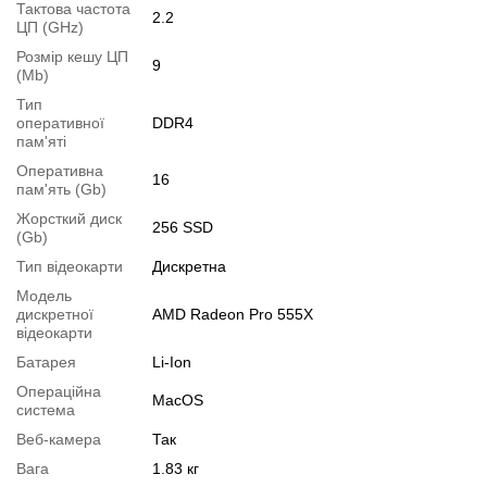
Тактова частота
2.2
ЦП (GHz)
1.
Збільшення об'єму RAM
;
Розмір кешу ЦП
2.
Збільшення розміру HDD
або
комплектація SSD
.
9
(Mb)
Ви можете розширити строк гарантії на
3, 6 або 12 міс
.
Тип
Можлива також комплектація
кабелями
,
клавіатурою
,
мишкою
.
оперативної
DDR4
пам'яті
Для цього додайте в корзину відповідну позицію з розділу
Оперативна
"Аксесуари
" разом з основним товаром.
16
пам'ять (Gb)
Специфікація, тести та технічні звіти
Жорсткий диск
256 SSD
(Gb)
Специфікація процесора:
Intel Core i7-8750H
Тип відеокарти
Дискретна
Тестування процесора:
Intel Core i7-8750H
Специфікація відеокарти:
AMD Radeon Pro 555X
Модель
дискретної
AMD Radeon Pro 555X
Тестування відеокарти:
AMD Radeon Pro 555X
відеокарти
Відеоогляд
Батарея
Li-Ion
Операційна
MacOS
система
Веб-камера
Так
Вага
1.83 кг