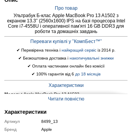
Опис
Про товар
Ультрабук Б-клас Apple MacBook Pro 13 A1502 з
екраном 13.3" (2560x1600) IPS на базі процесора Intel
Core i7-4558U і оперативної пам'яті 16 GB DDR3 для
роботи та домашніх завдань
Переваги купівлі у "КомпБест™"
✔ Перевірена техніка і
найкращий сервіс
із 2014 р.
✔ Безкоштовна доставка і
накопичувальні знижки
✔ Оплата частинами онлайн без комісії
✔ 100% гарантія від 6
до 18 місяців
Характеристики
Модель:
Apple MacBook Pro 13 A1502
Читати повністю
Дисплей (діагональ, роздільна здатність, тип матриці):
13.3" (2560x1600) IPS
Характеристики
Процесор:
Intel Core i7-4558U (2 (4) ядра по 2.8 - 3.3 GHz), 4
Артикул
8499_13
MB Smart Cache
Бренд
Apple