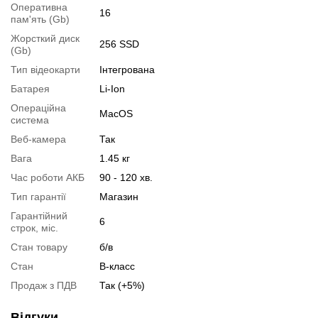
1.
Збільшення об'єму RAM
;
Оперативна
16
пам'ять (Gb)
2.
Збільшення розміру HDD
або
комплектація SSD
.
Жорсткий диск
Ви можете розширити строк гарантії на
3, 6 або 12 міс
.
256 SSD
(Gb)
Можлива також комплектація
кабелями
,
клавіатурою
,
мишкою
.
Тип відеокарти
Інтегрована
Для цього додайте в корзину відповідну позицію з розділу
Батарея
Li-Ion
"Аксесуари
" разом з основним товаром.
Операційна
MacOS
система
Специфікація, тести та технічні звіти
Веб-камера
Так
Специфікація процесора:
Intel Core i7-4558U
Вага
1.45 кг
Тестування процесора:
Intel Core i7-4558U
Час роботи АКБ
90 - 120 хв.
Відеоогляд
Тип гарантії
Магазин
Гарантійний
6
строк, міс.
Стан товару
б/в
Стан
B-класс
Продаж з ПДВ
Так (+5%)
Відгуки