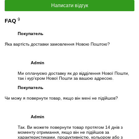
Написати відгук
📧
Запит оптової ціни
9
FAQ
Слідкувати в Instagram
Слідкувати на Facebook
Покупатель
Яка вартість доставки замовлення Новою Поштою?
Admin
Ми оплачуємо доставку як до відділення Нової Пошти,
так і кур'єром Нової Пошти за вашою адресою.
Покупатель
Чи можу я повернути товар, якщо він мені не підійшов?
Admin
Так. Ви можете повернути товар протягом 14 днів з
моменту отримання, якщо він не підійшов за
характеристиками, продуктивністю, кольором або з