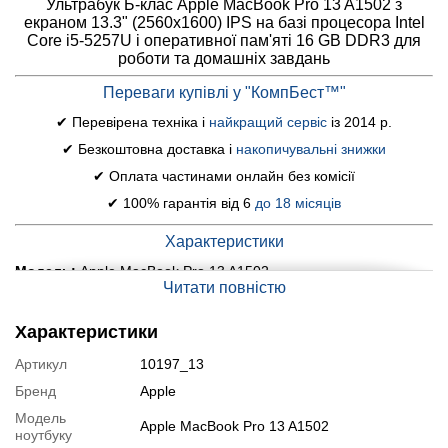
Ультрабук Б-клас Apple MacBook Pro 13 A1502 з
екраном 13.3" (2560x1600) IPS на базі процесора Intel
Core i5-5257U і оперативної пам'яті 16 GB DDR3 для
роботи та домашніх завдань
Переваги купівлі у "КомпБест™"
✔ Перевірена техніка і
найкращий сервіс
із 2014 р.
✔ Безкоштовна доставка і
накопичувальні знижки
✔ Оплата частинами онлайн без комісії
✔ 100% гарантія від 6
до 18 місяців
Характеристики
Модель:
Apple MacBook Pro 13 A1502
Читати повністю
Дисплей (діагональ, роздільна здатність, тип матриці):
13.3" (2560x1600) IPS
Характеристики
Процесор:
Intel Core i5-5257U (2 (4) ядра по 2.7 - 3.1 GHz), 3
Артикул
10197_13
MB Smart Cache
Бренд
Apple
Оперативна пам'ять:
16 GB DDR3
Модель
Apple MacBook Pro 13 A1502
Постійна пам'ять:
256 GB SSD
ноутбуку