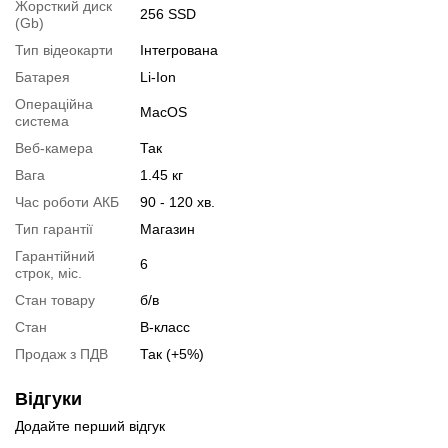
Жорсткий диск
Можлива також комплектація
кабелями
,
клавіатурою
,
мишкою
.
256 SSD
(Gb)
Для цього додайте в корзину відповідну позицію з розділу
Тип відеокарти
Інтегрована
"Аксесуари
" разом з основним товаром.
Батарея
Li-Ion
Специфікація, тести та технічні звіти
Операційна
MacOS
система
Специфікація процесора:
Intel Core i5-5257U
Веб-камера
Так
Тестування процесора:
Intel Core i5-5257U
Вага
1.45 кг
Відеоогляд
Час роботи АКБ
90 - 120 хв.
Тип гарантії
Магазин
Гарантійний
6
строк, міс.
Стан товару
б/в
Стан
B-класс
Продаж з ПДВ
Так (+5%)
Відгуки
Додайте перший відгук