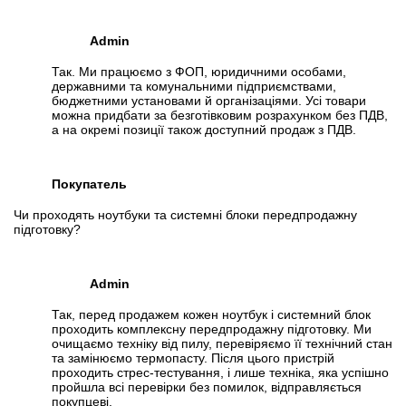
Admin
Так. Ми працюємо з ФОП, юридичними особами,
державними та комунальними підприємствами,
бюджетними установами й організаціями. Усі товари
можна придбати за безготівковим розрахунком без ПДВ,
а на окремі позиції також доступний продаж з ПДВ.
Покупатель
Чи проходять ноутбуки та системні блоки передпродажну
підготовку?
Admin
Так, перед продажем кожен ноутбук і системний блок
проходить комплексну передпродажну підготовку. Ми
очищаємо техніку від пилу, перевіряємо її технічний стан
та замінюємо термопасту. Після цього пристрій
проходить стрес-тестування, і лише техніка, яка успішно
пройшла всі перевірки без помилок, відправляється
покупцеві.