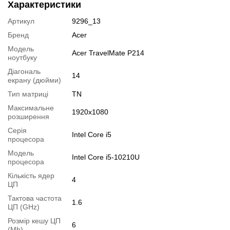
Процесор:
Intel Core i5-10210U (4 (8) ядер по 1.6 - 4.2 GHz), 6
Характеристики
MB Smart Cache
Артикул
9296_13
Оперативна пам'ять:
16 GB DDR4
Постійна пам'ять:
256 GB SSD
Бренд
Acer
Графіка:
інтегрована Intel UHD Graphics (до 1792 MB с ОЗП)
Модель
Acer TravelMate P214
ноутбуку
Веб-камера:
є
Порти:
3x USB 3.2, 1x USB Type-C, 1x HDMI, 1x VGA, 1x LAN
Діагональ
14
(RJ-45), 1x Audio, 2x Card Reader
екрану (дюйми)
Батарея:
не менше 1.5-2 годин у режимі звичайного
Тип матриці
TN
навантаження
Максимальне
Вага:
1.62 кг
1920x1080
розширення
Додатково:
гравіювання клавіатури + сумка для ноутбука Ritar
15.6" Q130 Grey та бездротова миша Maxxter Mr-420 Wireless
Серія
Intel Core i5
Black у подарунок
процесора
Стан:
б/в (клас А: хороший стан; без дефектів; екран
Модель
Intel Core i5-10210U
чистий; на корпусі можуть бути сліди звичайного використання
процесора
(фото уточнюйте при замовленні)
Кількість ядер
Комплектація:
ноутбук, зарядний пристрій
4
ЦП
Операційна система:
Windows 10
Тактова частота
1.6
Модифікації
ЦП (GHz)
Розмір кешу ЦП
Можлива модифікація:
6
(Mb)