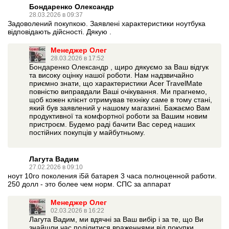
Бондаренко Олександр
28.03.2026 в 09:37
Задоволений покупкою. Заявлені характеристики ноутбука
відповідають дійсності. Дякую .
Менеджер Олег
28.03.2026 в 17:52
Бондаренко Олександр , щиро дякуємо за Ваш відгук
та високу оцінку нашої роботи. Нам надзвичайно
приємно знати, що характеристики Acer TravelMate
повністю виправдали Ваші очікування. Ми прагнемо,
щоб кожен клієнт отримував техніку саме в тому стані,
який був заявлений у нашому магазині. Бажаємо Вам
продуктивної та комфортної роботи за Вашим новим
пристроєм. Будемо раді бачити Вас серед наших
постійних покупців у майбутньому.
Лагута Вадим
27.02.2026 в 09:10
ноут 10го поколения i5й батарея 3 часа полноценной работи.
250 долл - это более чем норм. СПС за аппарат
Менеджер Олег
02.03.2026 в 16:22
Лагута Вадим, ми вдячні за Ваш вибір і за те, що Ви
знайшли час поділитися враженнями від покупки.