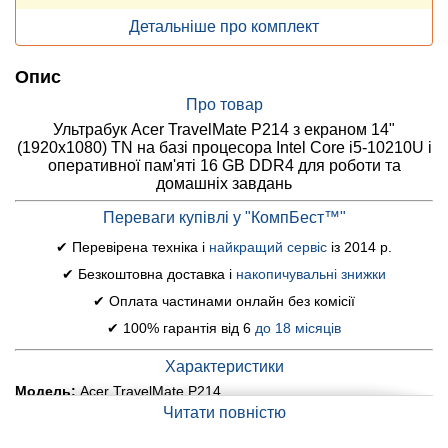
Детальніше про комплект
Опис
Про товар
Ультрабук Acer TravelMate P214 з екраном 14"
(1920x1080) TN на базі процесора Intel Core i5-10210U і
оперативної пам'яті 16 GB DDR4 для роботи та
домашніх завдань
Переваги купівлі у "КомпБест™"
✔ Перевірена техніка і
найкращий сервіс
із 2014 р.
✔ Безкоштовна доставка і
накопичувальні знижки
✔ Оплата частинами онлайн без комісії
✔ 100% гарантія від 6
до 18 місяців
Характеристики
Модель:
Acer TravelMate P214
Читати повністю
Дисплей (діагональ, роздільна здатність, тип матриці):
14"
(1920x1080) TN