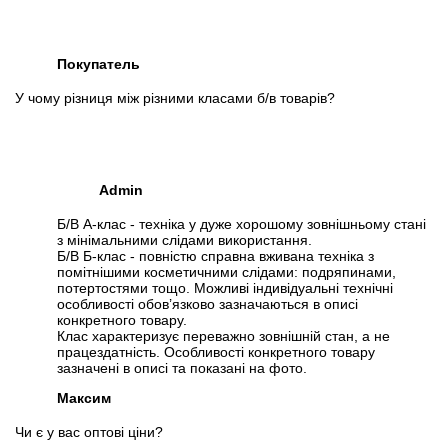
Покупатель
У чому різниця між різними класами б/в товарів?
Admin
Б/В А-клас - техніка у дуже хорошому зовнішньому стані
з мінімальними слідами використання.
Б/В Б-клас - повністю справна вживана техніка з
помітнішими косметичними слідами: подряпинами,
потертостями тощо. Можливі індивідуальні технічні
особливості обов’язково зазначаються в описі
конкретного товару.
Клас характеризує переважно зовнішній стан, а не
працездатність. Особливості конкретного товару
зазначені в описі та показані на фото.
Максим
Чи є у вас оптові ціни?