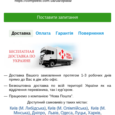
https://compbest.com.ua/ua/oplata/
Поставити запитання
Доставка
Оплата
Гарантія
Повернення
Доставка Вашого замовлення протягом 1-3 робочих днів
прямо до Вас в дім або офіс.
Безкоштовна доставка по всій території України як на
відділення перевізника, так і кур'єром.
Працюємо з компанією "Нова Пошта".
Доступний самовивіз у таких містах:
Київ (М. Либідська)
,
Київ (М. Олімпійська)
,
Київ (М.
Мінська)
,
Дніпро
,
Львів
,
Одеса
,
Луцьк
,
Харків
,