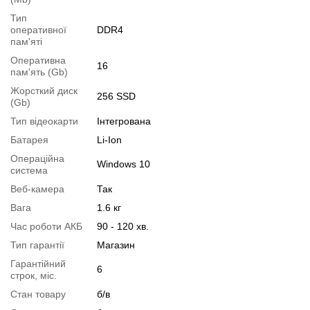
1.
Збільшення об'єму RAM
;
Тип
2.
Збільшення розміру HDD
або
комплектація SSD
.
оперативної
DDR4
пам'яті
Ви можете розширити строк гарантії на
3, 6 або 12 міс
.
Оперативна
Можлива також комплектація
кабелями
,
клавіатурою
,
мишкою
.
16
пам'ять (Gb)
Для цього додайте в корзину відповідну позицію з розділу
Жорсткий диск
256 SSD
"Аксесуари
" разом з основним товаром.
(Gb)
Тип відеокарти
Інтегрована
Специфікація, тести та технічні звіти
Батарея
Li-Ion
Специфікація процесора:
Intel Core i5-10210U
Операційна
Тестування процесора:
Intel Core i5-10210U
Windows 10
система
Відеоогляд
Веб-камера
Так
Вага
1.6 кг
Час роботи АКБ
90 - 120 хв.
Тип гарантії
Магазин
Гарантійний
6
строк, міс.
Стан товару
б/в