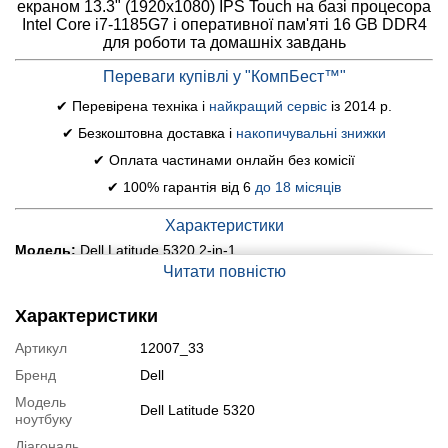
екраном 13.3" (1920x1080) IPS Touch на базі процесора
Intel Core i7-1185G7 і оперативної пам'яті 16 GB DDR4
для роботи та домашніх завдань
Переваги купівлі у "КомпБест™"
✔ Перевірена техніка і
найкращий сервіс
із 2014 р.
✔ Безкоштовна доставка і
накопичувальні знижки
✔ Оплата частинами онлайн без комісії
✔ 100% гарантія від 6
до 18 місяців
Характеристики
Модель:
Dell Latitude 5320 2-in-1
Читати повністю
Дисплей (діагональ, роздільна здатність, тип
матриці):
13.3" (1920x1080) IPS Touch
Процесор:
Intel Core i7-1185G7 (4 (8) ядра по 3.0 - 4.8
Характеристики
GHz), 12 MB Smart Cache
Артикул
12007_33
Оперативна пам'ять:
16 GB DDR4
Постійна пам'ять:
240 GB SSD
Бренд
Dell
Графіка:
інтегрована Intel Iris X Graphics (до 1792 MB з ОЗП)
Модель
Dell Latitude 5320
ноутбуку
Веб-камера:
є
Порти:
2x USB 3.2, 2x USB Type-C, 1x HDMI, 1x Audio, 1x LAN
Діагональ