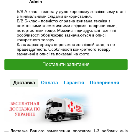
Admin
Б/В А-клас - техніка у дуже хорошому зовнішньому стані
з мінімальними слідами використання.
Б/В Б-клас - повністю справна вживана техніка з
помітнішими косметичними слідами: подряпинами,
потертостями тощо. Можливі індивідуальні технічні
особливості обов’язково зазначаються в описі
конкретного товару.
Клас характеризує переважно зовнішній стан, а не
працездатність. Особливості конкретного товару
зазначені в описі та показані на фото.
Поставити запитання
Доставка
Оплата
Гарантія
Повернення
Доставка Вашого замовлення протягом 1-3 робочих днів