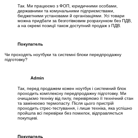
Так. Ми працюємо з ФОП, юридичними особами,
державними та комунальними підприємствами,
бюджетними установами й організаціями. Усі товари
можна придбати за безготівковим розрахунком без ПДВ,
а на окремі позиції також доступний продаж з ПДВ.
Покупатель
Чи проходять ноутбуки та системні блоки передпродажну
підготовку?
Admin
Так, перед продажем кожен ноутбук і системний блок
проходить комплексну передпродажну підготовку. Ми
очищаємо техніку від пилу, перевіряємо її технічний стан
та замінюємо термопасту. Після цього пристрій
проходить стрес-тестування, і лише техніка, яка успішно
пройшла всі перевірки без помилок, відправляється
покупцеві.
Покупатель