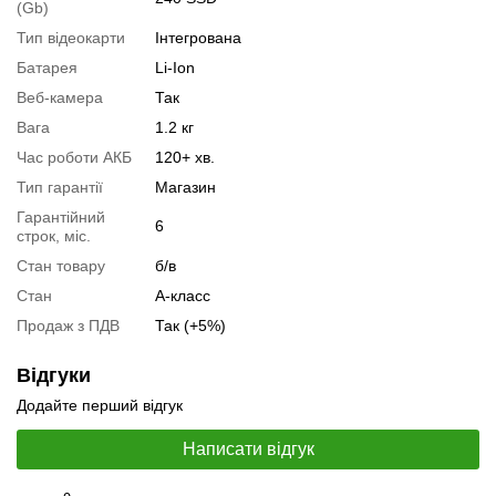
(Gb)
Тестування процесора:
Intel Core i7-1185G7
Тип відеокарти
Інтегрована
Відеоогляд
Батарея
Li-Ion
Веб-камера
Так
Вага
1.2 кг
Час роботи АКБ
120+ хв.
Тип гарантії
Магазин
Гарантійний
6
строк, міс.
Стан товару
б/в
Стан
А-класс
Продаж з ПДВ
Так (+5%)
Відгуки
📧
Запит оптової ціни
Додайте перший відгук
Слідкувати в Instagram
Слідкувати на Facebook
Написати відгук