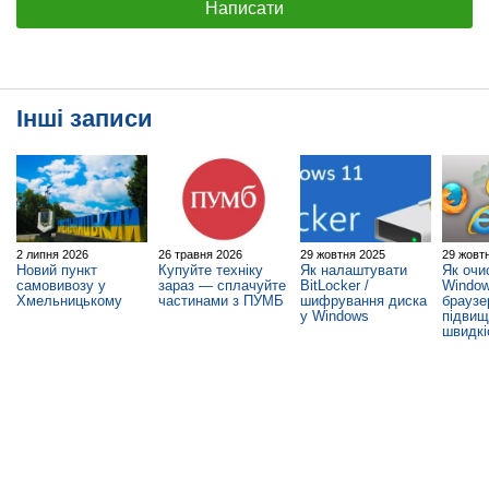
Написати
Інші записи
2 липня 2026
26 травня 2026
29 жовтня 2025
29 жовт
Новий пункт
Купуйте техніку
Як налаштувати
Як очи
самовивозу у
зараз — сплачуйте
BitLocker /
Window
Хмельницькому
частинами з ПУМБ
шифрування диска
браузе
у Windows
підви
швидкі