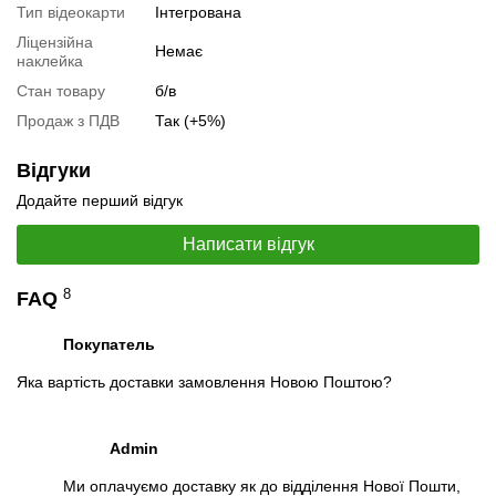
Тип відеокарти
Інтегрована
Ліцензійна
Немає
наклейка
Стан товару
б/в
Продаж з ПДВ
Так (+5%)
Відгуки
Додайте перший відгук
Написати відгук
8
FAQ
📧
Запит оптової ціни
Слідкувати в Instagram
Покупатель
Слідкувати на Facebook
Яка вартість доставки замовлення Новою Поштою?
Admin
Ми оплачуємо доставку як до відділення Нової Пошти,