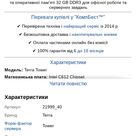
та оперативної пам'яті 32 GB DDR3 для офісної роботи та
серверних завдань
Переваги купівлі у "КомпБест™"
✔ Перевірена техніка і
найкращий сервіс
із 2014 р.
✔ Безкоштовна доставка і
накопичувальні знижки
✔ Оплата частинами онлайн без комісії
✔ 100% гарантія від 6
до 18 місяців
Характеристики
Модель:
Terra Tower
Материнська плата:
Intel C612 Chipset
Читати повністю
Процесор:
2x Intel Xeon E5-2678 v3 (12 (24) ядер по 2.5 - 3.2
GHz), 30 MB Cache
Оперативна пам'ять:
32 GB DDR3
Характеристики
Постійна пам'ять:
150 GB SSD + 2x 4000 GB HDD (SAS)
Артикул
21999_40
Графіка:
ASPEED AST2400
Бренд
Terra
Порти:
2x USB 2.0, 2x USB 3.0, 1x VGA, 3x LAN (RJ-45)
Форм-фактор
Оптичний привід:
так
Tower
сервера
Стан:
б/в (клас А: хороший стан; без дефектів; можуть бути
сліди звичайного використання)