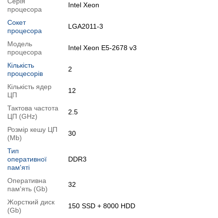
Серія
Intel Xeon
процесора
Операційна система:
замовити встановлення
Сокет
Особливості
LGA2011-3
процесора
2x 4000 GB HDD (SAS)
Модель
Intel Xeon E5-2678 v3
процесора
Модифікації
Кількість
Можлива модифікація:
2
процесорів
1.
Збільшення об'єму RAM
;
Кількість ядер
12
2.
Збільшення розміру HDD
або
комплектація SSD
.
ЦП
Ви можете розширити строк гарантії на
3, 6 або 12 міс
.
Тактова частота
2.5
ЦП (GHz)
Можлива також комплектація
кабелями
,
клавіатурою
,
мишкою
.
Розмір кешу ЦП
30
Для цього додайте в корзину відповідну позицію з розділу
(Mb)
"Аксесуари
" разом з основним товаром.
Тип
оперативної
DDR3
Специфікація, тести та технічні звіти
пам'яті
Специфікація процесора:
Intel Xeon E5-2678 v3
Оперативна
32
Тестування процесора:
пам'ять (Gb)
Intel Xeon E5-2678 v3
Жорсткий диск
Відеоогляд
150 SSD + 8000 HDD
(Gb)