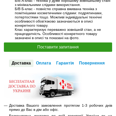
Б/В А-клас - техніка у дуже хорошому зовнішньому стані
з мінімальними слідами використання.
Б/В Б-клас - повністю справна вживана техніка з
помітнішими косметичними слідами: подряпинами,
потертостями тощо. Можливі індивідуальні технічні
особливості обов’язково зазначаються в описі
конкретного товару.
Клас характеризує переважно зовнішній стан, а не
працездатність. Особливості конкретного товару
зазначені в описі та показані на фото.
Поставити запитання
Доставка
Оплата
Гарантія
Повернення
Доставка Вашого замовлення протягом 1-3 робочих днів
прямо до Вас в дім або офіс.
Безкоштовна доставка по всій території України як на