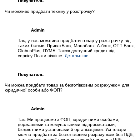
Покупатель
Чи можливо придбати техніку у розстрочку?
Admin
Так, у нас можливо придбати товар у розстрочку від
таких банків:
ПриватБанк, Монобанк, А-банк, ОТП Банк,
GlobusPlus, ПУМБ. Також доступний кредит від
сервісу Плати пізніше.
Детальніше
Покупатель
Чи можна придбати товар за безготівковим розрахунком для
юридичної особи або ФОП?
Admin
Так. Ми працюємо з ФОП, юридичними особами,
державними та комунальними підприємствами,
бюджетними установами й організаціями. Усі товари
можна придбати за безготівковим розрахунком без ПДВ,
а на окремі позиції також доступний продаж з ПДВ.