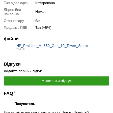
Тип відеокарти
Інтегрована
Відеоогляд
Ліцензійна
Немає
наклейка
Стан товару
б/в
Продаж з ПДВ
Так (+5%)
файли
HP_ProLiant_ML350_Gen_10_Tower_Specs
264 КБ
PDF
Відгуки
Додайте перший відгук
📧
Запит оптової ціни
Написати відгук
Слідкувати в Instagram
Слідкувати на Facebook
8
FAQ
Покупатель
Яка вартість доставки замовлення Новою Поштою?