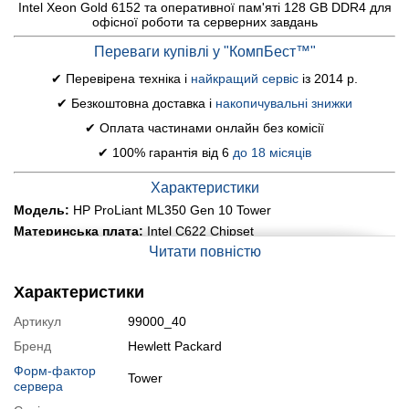
Intel Xeon Gold 6152 та оперативної пам'яті 128 GB DDR4 для
офісної роботи та серверних завдань
Переваги купівлі у "КомпБест™"
✔ Перевірена техніка і
найкращий сервіс
із 2014 р.
✔ Безкоштовна доставка і
накопичувальні знижки
✔ Оплата частинами онлайн без комісії
✔ 100% гарантія від 6
до 18 місяців
Характеристики
Модель:
HP ProLiant ML350 Gen 10 Tower
Материнська плата:
Intel C622 Chipset
Читати повністю
Процесор:
2x Intel Xeon Gold 6152 (22 (44) ядра по 2.1 - 3.7
GHz), 30.25 MB L3 Cache
Оперативна пам'ять:
128 GB DDR4
Характеристики
Постійна пам'ять:
2x 800 GB SSD (SAS)
Артикул
99000_40
Графіка:
HPE Integrated Lights Out 5 (iLO 5)
Бренд
Hewlett Packard
Порти:
4x USB 3.0, 1x VGA, 1x Serial-порт, 1x DisplayPort, 5x
LAN (RJ-45), 1x iLO Service Port
Форм-фактор
Tower
Оптичний привід:
сервера
немає
Блок живлення:
2x 800W