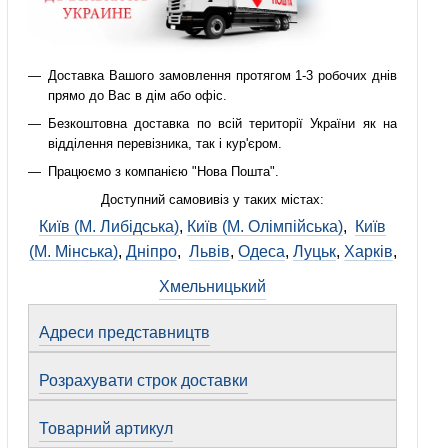
Доставка Вашого замовлення протягом 1-3 робочих днів
прямо до Вас в дім або офіс.
Безкоштовна доставка по всій території України як на
відділення перевізника, так і кур'єром.
Працюємо з компанією "Нова Пошта".
Доступний самовивіз у таких містах:
Київ (М. Либідська)
,
Київ (М. Олімпійська)
,
Київ
(М. Мінська)
,
Дніпро
,
Львів
,
Одеса
,
Луцьк
,
Харків
,
Хмельницький
Адреси представництв
Розрахувати строк доставки
Товарний артикул