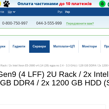
тія
Ще
Рус
Укр
0-800-750-997
044-3-555-999
Передзвонити вам?
уки
Гаджети
Сервери
Матплати+ЦП
Монітори
Пр
ack / 2x Intel Xeon E5-2680 v4 (14 (28) ядра по 2.4 - 3.3 GHz) / 128 GB DDR4 / 2x 120
n9 (4 LFF) 2U Rack / 2x Intel
28 GB DDR4 / 2x 1200 GB HDD (