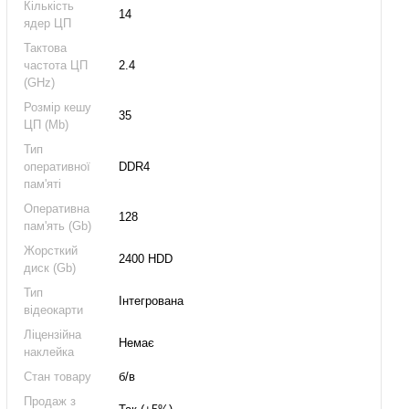
Кількість
14
ядер ЦП
Тактова
частота ЦП
2.4
(GHz)
Розмір кешу
35
ЦП (Mb)
Тип
оперативної
DDR4
пам'яті
Оперативна
128
пам'ять (Gb)
Жорсткий
2400 HDD
диск (Gb)
Тип
Інтегрована
відеокарти
Ліцензійна
Немає
наклейка
Стан товару
б/в
Продаж з