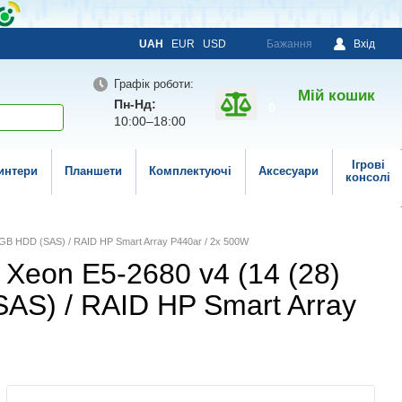
UAH
EUR
USD
Бажання
Вхід
Графік роботи:
Мій кошик
Пн-Нд:
0
10:00–18:00
Ігрові
интери
Планшети
Комплектуючі
Аксесуари
консолі
0 GB HDD (SAS) / RAID HP Smart Array P440ar / 2x 500W
 Xeon E5-2680 v4 (14 (28)
SAS) / RAID HP Smart Array