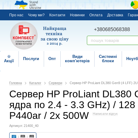
Про нас
Чому ми?
Контакти
Новинки
Оплата
Доставка
Гаран
+380685068388
☆
Види
Системні
Послуги
Опт
Ноутб
Акції
комп'ютерів
блоки
Головна
Каталог
Сервери
Сервер HP ProLiant DL380 Gen9 (4 LFF) 2U R
Сервер HP ProLiant DL380 Ge
ядра по 2.4 - 3.3 GHz) / 1
P440ar / 2x 500W
Написати відгук
Артикул: 21400_40