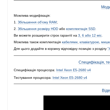
Моди
Можлива модифікація:
1.
Збільшення об'єму RAM
;
2.
Збільшення розміру HDD
або
комплектація SSD
.
Ви можете розширити строк гарантії на
3, 6 або 12 міс
.
Можлива також комплектація
кабелями
,
клавіатурою
,
мишк
Для цього додайте в корзину відповідну позицію з розділу
"
Специфікація, тес
Специфікація процесора:
Intel Xeon E5-2680 v4
Тестування процесора:
Intel Xeon E5-2680 v4
Від