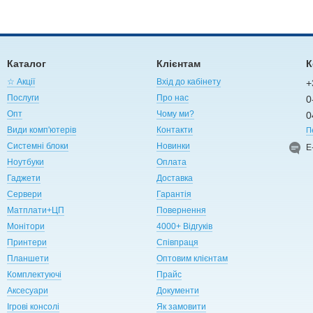
Каталог
Клієнтам
К
☆ Акції
Вхід до кабінету
+
Послуги
Про нас
0
Опт
Чому ми?
0
Види комп'ютерів
Контакти
П
Системні блоки
Новинки
Е
Ноутбуки
Оплата
Гаджети
Доставка
Сервери
Гарантія
Матплати+ЦП
Повернення
Монітори
4000+ Відгуків
Принтери
Співпраця
Планшети
Оптовим клієнтам
Комплектуючі
Прайс
Аксесуари
Документи
Ігрові консолі
Як замовити