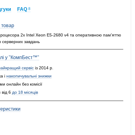
дгуки
FAQ
8
 товар
процесора 2x Intel Xeon E5-2680 v4 та оперативною пам'яттю
 серверних завдань
влі у "КомпБест™"
найкращий сервіс
із 2014 р.
а і
накопичувальні знижки
и онлайн без комісії
 від 6
до 18 місяців
теристики