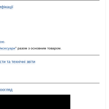
фікації
ою
.
Аксесуари
" разом з основним товаром.
ти та технічні звіти
еоогляд