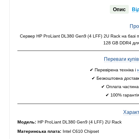
Опис
Ві
Про
Сервер HP ProLiant DL380 Gen9 (4 LFF) 2U Rack на базі 
128 GB DDR4 для
Переваги купі
✔ Перевірена техніка і
✔ Безкоштовна доставк
✔ Оплата частинам
✔ 100% гарантія
Харак
Модель:
HP ProLiant DL380 Gen9 (4 LFF) 2U Rack
Материнська плата:
Intel C610 Chipset