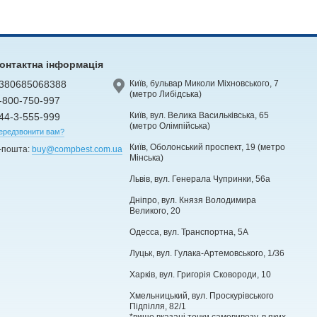
онтактна інформація
380685068388
Київ, бульвар Миколи Міхновського, 7
(метро Либідська)
-800-750-997
Київ, вул. Велика Васильківська, 65
44-3-555-999
(метро Олімпійська)
ередзвонити вам?
Київ, Оболонський проспект, 19 (метро
-пошта:
buy@compbest.com.ua
Мінська)
Львів, вул. Генерала Чупринки, 56а
Дніпро, вул. Князя Володимира
Великого, 20
Одесса, вул. Транспортна, 5А
Луцьк, вул. Гулака-Артемовського, 1/36
Харків, вул. Григорія Сковороди, 10
Хмельницький, вул. Проскурівського
Підпілля, 82/1
*вище вказані точки самовивозу, в яких,