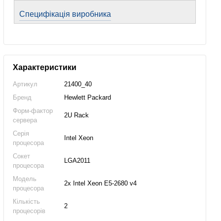
Специфікація виробника
Характеристики
Артикул
21400_40
Бренд
Hewlett Packard
Форм-фактор
2U Rack
сервера
Серія
Intel Xeon
процесора
Сокет
LGA2011
процесора
Модель
2x Intel Xeon E5-2680 v4
процесора
Кількість
2
процесорів