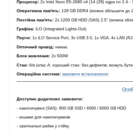
Процесор:
2x Intel Xeon E5-2680 v4 (14 (28) ядра по 2.4 
Оперативна пам'ять:
128 GB DDR4 (можна збільшити до 
Постійна пам'ять:
2x 1200 GB HDD (SAS) 2.5" (можна збіл
Графіка:
iLO (Integrated Lights-Out)
Порти:
1x iLO Service Port, 3x USB 3.0, 1x VGA, 4x LAN (R
Оптичний привід:
немає
Блок живлення:
2x 500W
Стан:
б/в (клас А: хороший стан; без дефектів; можуть бут
Операційна система:
замовити встановлення
Особ
Доступно додатково замовити:
- накопичувачі (SAS): 800 GB SSD / 4000 / 6000 GB HDD
- кошики для накопичувачів
- оригінальні рейки у стійку