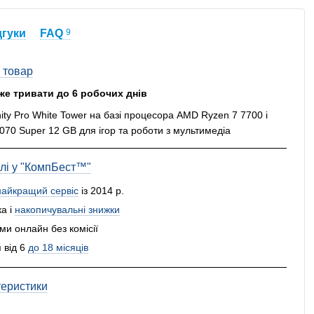
дгуки
FAQ
9
 товар
же тривати до 6 робочих днів
ity Pro White Tower на базі процесора AMD Ryzen 7 7700 і
70 Super 12 GB для ігор та роботи з мультимедіа
влі у "КомпБест™"
найкращий сервіс
із 2014 р.
а і
накопичувальні знижки
и онлайн без комісії
 від 6
до 18 місяців
теристики