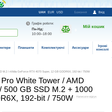
UAH
EUR
USD
Бажання
Вхід
Графік роботи:
Мій кошик
Пн-Нд:
0
10:00–18:00
Ігрові
интери
Планшети
Комплектуючі
Аксесуари
консолі
SD M.2 / nVidia GeForce RTX 4070 Super, 12 GB GDDR6X, 192-bit / 750W
 Pro White Tower / AMD
 / 500 GB SSD M.2 + 1000
R6X, 192-bit / 750W
Написати відгук