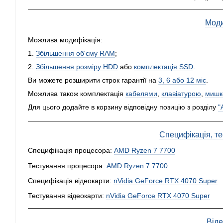
Моди
Можлива модифікація:
1.
Збільшення об'єму RAM
;
2.
Збільшення розміру HDD
або
комплектація SSD
.
Ви можете розширити строк гарантії на
3, 6 або 12 міс
.
Можлива також комплектація
кабелями
,
клавіатурою
,
мишк
Для цього додайте в корзину відповідну позицію з розділу
"
Специфікація, тес
Специфікація процесора:
AMD Ryzen 7 7700
Тестування процесора:
AMD Ryzen 7 7700
Специфікація відеокарти:
nVidia GeForce RTX 4070 Super
Тестування відеокарти:
nVidia GeForce RTX 4070 Super
Від