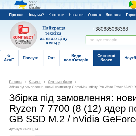
Про нас
Чому ми?
Контакти
Новинки
Оплата
Доставка
Гаран
+380685068388
☆
Види
Системні
Послуги
Опт
Ноутб
Акції
комп'ютерів
блоки
Головна
Каталог
Системні блоки
Збірка під замовлення: новий комп'ютер GameMax Infinity Pro White Tower / AMD 
Збірка під замовлення: нов
Ryzen 7 7700 (8 (12) ядер п
GB SSD M.2 / nVidia GeFor
Артикул: 86200_14