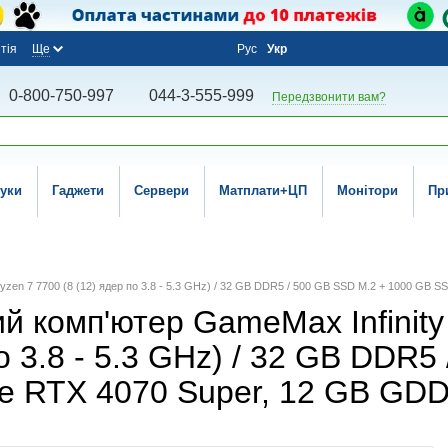
тія
Ще
Рус
Укр
0-800-750-997
044-3-555-999
Передзвонити вам?
уки
Гаджети
Сервери
Матплати+ЦП
Монітори
Пр
Ryzen 7 7700 (8 (12) ядер по 3.8 - 5.3 GHz) / 32 GB DDR5 / 500 GB SSD M.2 + 1000 GB S
ий комп'ютер GameMax Infinity
о 3.8 - 5.3 GHz) / 32 GB DDR5
ce RTX 4070 Super, 12 GB GDD