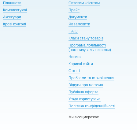
Планшети
Оптовим клієнтам
Комплектуючі
Прайс
Аксесуари
Документи
Ігрові консолі
Як замовити
F.A.Q.
Класи стану товарів
Програма лояльності
(накопичувальні знижки)
Новини
Корисні сайти
Статті
Проблеми та їх вирішення
Відгуки про магазин
Публічна оферта
Угода користувача
Політика конфіденційності
Ми в соцмережах