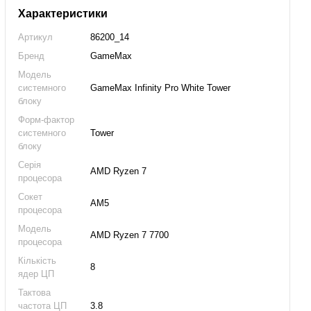
Характеристики
Артикул
86200_14
Бренд
GameMax
Модель
системного
GameMax Infinity Pro White Tower
блоку
Форм-фактор
системного
Tower
блоку
Серія
AMD Ryzen 7
процесора
Сокет
AM5
процесора
Модель
AMD Ryzen 7 7700
процесора
Кількість
8
ядер ЦП
Тактова
частота ЦП
3.8