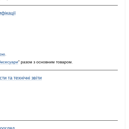
фікації
ою
.
Аксесуари
" разом з основним товаром.
ти та технічні звіти
еоогляд