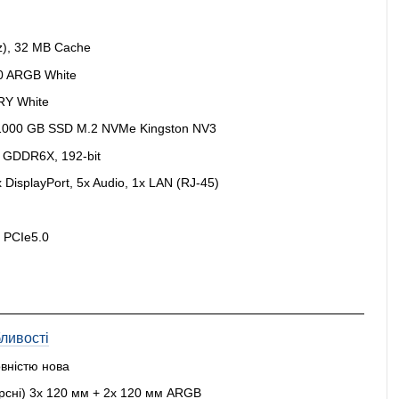
z), 32 MB Cache
60 ARGB White
RY White
1000 GB SSD M.2 NVMe Kingston NV3
 GDDR6X, 192-bit
DisplayPort, 5x Audio, 1x LAN (RJ-45)
 PCIe5.0
ливості
овністю нова
рсні) 3x 120 мм + 2x 120 мм ARGB