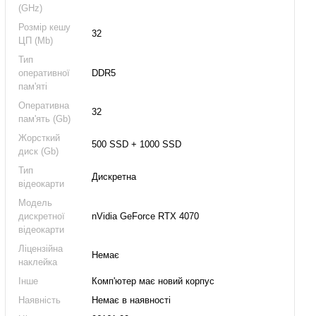
(GHz)
Розмір кешу
32
ЦП (Mb)
Тип
оперативної
DDR5
пам'яті
Оперативна
32
пам'ять (Gb)
Жорсткий
500 SSD + 1000 SSD
диск (Gb)
Тип
Дискретна
відеокарти
Модель
дискретної
nVidia GeForce RTX 4070
відеокарти
Ліцензійна
Немає
наклейка
Інше
Комп'ютер має новий корпус
Наявність
Немає в наявності