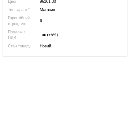
Ціна
96161.00
Тип гарантії
Магазин
Гарантійний
6
строк, міс.
Продаж з
Так (+5%)
ПДВ
Стан товару
Новий