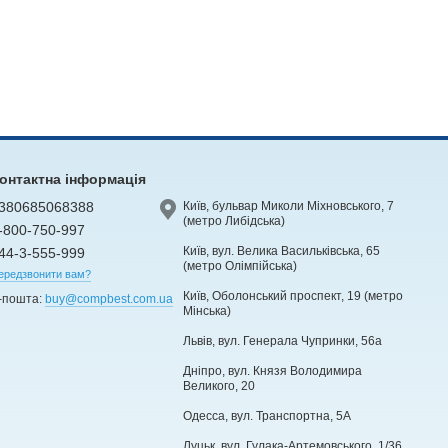
онтактна інформація
380685068388
Київ, бульвар Миколи Міхновського, 7
(метро Либідська)
-800-750-997
Київ, вул. Велика Васильківська, 65
44-3-555-999
(метро Олімпійська)
ередзвонити вам?
Київ, Оболонський проспект, 19 (метро
-пошта:
buy@compbest.com.ua
Мінська)
Львів, вул. Генерала Чупринки, 56а
Дніпро, вул. Князя Володимира
Великого, 20
Одесса, вул. Транспортна, 5А
Луцьк, вул. Гулака-Артемовського, 1/36