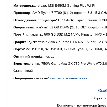
Материнська плата:
MSI B650M Gaming Plus Wi-Fi
Процесор:
AMD Ryzen 7 7700 (8 (12) ядер по 3.8 - 5.3 GH
Охолодження процесора:
СРО Arctic Liquid Freezer III 3
Оперативна пам'ять:
32 GB DDR5 (2x 16 GB) Kingston FU
Постійна пам'ять:
500 GB SSD M.2 NVMe Kingston NV3 + 
Графіка:
дискретна nVidia GeForce RTX 4070 Super, 12 GB
Порти:
2x USB 2.0, 8x USB 3.0, 1x USB Type-C, 1x HDMI, 3x 
Оптичний привід:
немає
Блок живлення:
750W GameMax GX-750 Pro White ATX3.0
Стан:
новий
Операційна система:
замовити встановлення
Особ
Збірка п
Встановлені вентилятори (реве