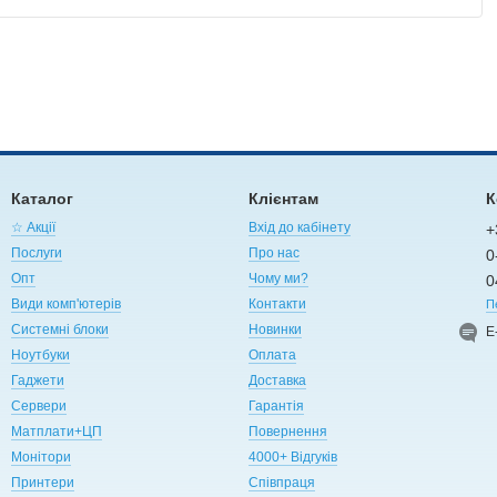
Каталог
Клієнтам
К
☆ Акції
Вхід до кабінету
+
Послуги
Про нас
0
Опт
Чому ми?
0
Види комп'ютерів
Контакти
П
Системні блоки
Новинки
Е
Ноутбуки
Оплата
Гаджети
Доставка
Сервери
Гарантія
Матплати+ЦП
Повернення
Монітори
4000+ Відгуків
Принтери
Співпраця