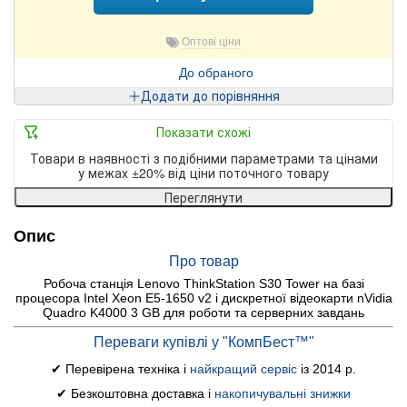
Оптові ціни
До обраного
Додати до порівняння
Показати схожі
Товари в наявності з подібними параметрами та цінами
у межах ±20% від ціни поточного товару
Переглянути
Опис
Про товар
Робоча станція Lenovo ThinkStation S30 Tower на базі
процесора Intel Xeon E5-1650 v2 і дискретної відеокарти nVidia
Quadro K4000 3 GB для роботи та серверних завдань
Переваги купівлі у "КомпБест™"
✔ Перевірена техніка і
найкращий сервіс
із 2014 р.
✔ Безкоштовна доставка і
накопичувальні знижки