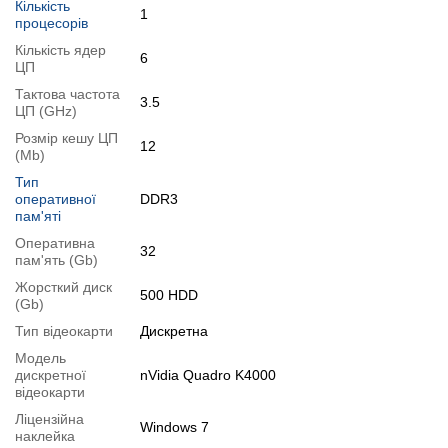
Кількість
1
процесорів
2.
Збільшення розміру HDD
або
комплектація SSD
.
Кількість ядер
Ви можете розширити строк гарантії на
3, 6 або 12 міс
.
6
ЦП
Можлива також комплектація
кабелями
,
клавіатурою
,
мишкою
.
Тактова частота
3.5
Для цього додайте в корзину відповідну позицію з розділу
ЦП (GHz)
"Аксесуари
" разом з основним товаром.
Розмір кешу ЦП
12
(Mb)
Специфікація, тести та технічні звіти
Тип
Специфікація процесора:
Intel Xeon E5-1650 v2
оперативної
DDR3
пам'яті
Тестування процесора:
Intel Xeon E5-1650 v2
Специфікація відеокарти:
nVidia Quadro K4000
Оперативна
32
пам'ять (Gb)
Тестування відеокарти:
nVidia Quadro K4000
Жорсткий диск
500 HDD
Відеоогляд
(Gb)
Тип відеокарти
Дискретна
Модель
дискретної
nVidia Quadro K4000
відеокарти
Ліцензійна
Windows 7
наклейка