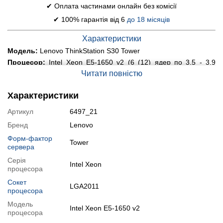
✔ Оплата частинами онлайн без комісії
✔ 100% гарантія від 6
до 18 місяців
Характеристики
Модель:
Lenovo ThinkStation S30 Tower
Процесор:
Intel Xeon E5-1650 v2 (6 (12) ядер по 3.5 - 3.9
GHz), 12 MB Smart Cache
Читати повністю
Оперативна пам'ять:
32 GB DDR3
Постійна пам'ять:
500 GB HDD
Характеристики
Графіка:
дискретна nVidia Quadro K4000, 3 GB GDDR5, 192-bit
Артикул
6497_21
Порти:
4x USB 3.0, 8x USB 2.0, 1x COM-порт, 1x LAN (RJ-45),
5x Audio, 1x DVI, 2x DisplayPort
Бренд
Lenovo
Оптичний привід:
немає
Форм-фактор
Tower
Блок живлення:
сервера
610W
Стан:
клас А (хороший стан; без дефектів; можуть бути сліди
Серія
Intel Xeon
звичайного використання)
процесора
Операційна система:
замовити встановлення
Сокет
LGA2011
процесора
Модифікації
Модель
Intel Xeon E5-1650 v2
Можлива модифікація:
процесора
1.
Збільшення об'єму RAM
;