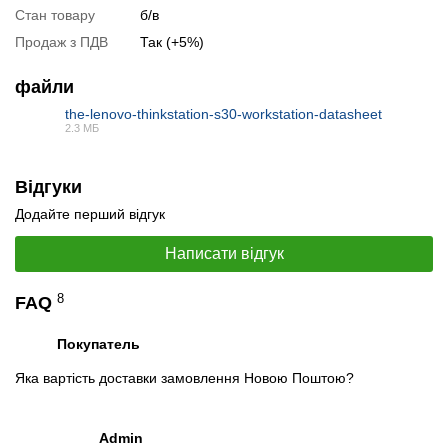
Стан товару
б/в
Продаж з ПДВ
Так (+5%)
файли
the-lenovo-thinkstation-s30-workstation-datasheet
2.3 МБ
PDF
📧
Запит оптової ціни
Слідкувати в Instagram
Відгуки
Слідкувати на Facebook
Додайте перший відгук
Написати відгук
8
FAQ
Покупатель
Яка вартість доставки замовлення Новою Поштою?
Admin