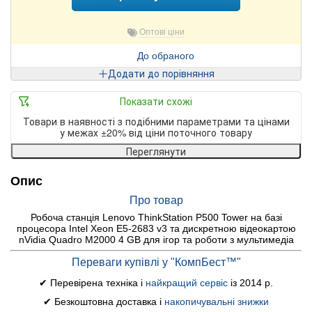
Оптові ціни
До обраного
Додати до порівняння
Показати схожі
Товари в наявності з подібними параметрами та цінами
у межах ±20% від ціни поточного товару
Переглянути
Опис
Про товар
Робоча станція Lenovo ThinkStation P500 Tower на базі
процесора Intel Xeon E5-2683 v3 та дискретною відеокартою
nVidia Quadro M2000 4 GB для ігор та роботи з мультимедіа
Переваги купівлі у "КомпБест™"
✔ Перевірена техніка і
найкращий сервіс
із 2014 р.
✔ Безкоштовна доставка і
накопичувальні знижки