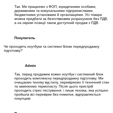
Так. Ми працюємо з ФОП, юридичними особами,
державними та комунальними підприємствами,
бюджетними установами й організаціями. Усі товари
можна придбати за безготівковим розрахунком без ПДВ,
а на окремі позиції також доступний продаж з ПДВ.
Покупатель
Чи проходять ноутбуки та системні блоки передпродажну
підготовку?
Admin
Так, перед продажем кожен ноутбук і системний блок
проходить комплексну передпродажну підготовку. Ми
очищаємо техніку від пилу, перевіряємо її технічний стан
та замінюємо термопасту. Після цього пристрій
проходить стрес-тестування, і лише техніка, яка успішно
пройшла всі перевірки без помилок, відправляється
покупцеві.