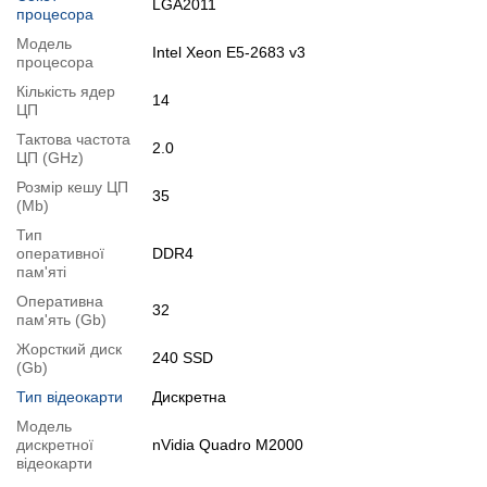
LGA2011
процесора
Модифікації
Модель
Можлива модифікація:
Intel Xeon E5-2683 v3
процесора
1.
Збільшення об'єму RAM
;
Кількість ядер
14
2.
Збільшення розміру HDD
або
комплектація SSD
.
ЦП
Ви можете розширити строк гарантії на
3, 6 або 12 міс
.
Тактова частота
2.0
ЦП (GHz)
Можлива також комплектація
кабелями
,
клавіатурою
,
мишкою
.
Розмір кешу ЦП
Для цього додайте в корзину відповідну позицію з розділу
35
(Mb)
"Аксесуари
" разом з основним товаром.
Тип
оперативної
DDR4
Специфікація, тести та технічні звіти
пам'яті
Специфікація процесора:
Intel Xeon E5-2683 v3
Оперативна
32
Тестування процесора:
Intel Xeon E5-2683 v3
пам'ять (Gb)
Специфікація відеокарти:
nVidia Quadro M2000
Жорсткий диск
240 SSD
Тестування відеокарти:
(Gb)
nVidia Quadro M2000
Тип відеокарти
Дискретна
Відеоогляд
Модель
дискретної
nVidia Quadro M2000
відеокарти