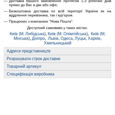
Доставка Вашого замовлення протягом 1-3 робочих днів
прямо до Вас в дім або офіс.
Безкоштовна доставка по всій території України як на
відділення перевізника, так і кур'єром.
Працюємо з компанією "Нова Пошта".
Доступний самовивіз у таких містах:
Київ (М. Либідська)
,
Київ (М. Олімпійська)
,
Київ (М.
Мінська)
,
Дніпро
,
Львів
,
Одеса
,
Луцьк
,
Харків
,
Хмельницький
Адреси представництв
Розрахувати строк доставки
Товарний артикул
Специфікація виробника