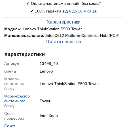
✔ Оплата частинами онлайн без комісії
✔ 100% гарантія від 6
до 18 місяців
Характеристики
Модель:
Lenovo ThinkStation P500 Tower
Материнська плата:
Intel C612 Platform Controller Hub (PCH)
Читати повністю
Процесор:
Intel Xeon E5-2683 v3 (14 (28) ядер по 2.0 - 3.0
GHz), 35 MB Smart Cache
Оперативна пам'ять:
32 GB DDR4
Характеристики
Постійна пам'ять:
240 GB SSD
Артикул
13498_40
Графіка:
дискретна nVidia Quadro M2000, 4 GB GDDR5, 128-
bit
Бренд
Lenovo
Порти:
4x USB 2.0, 8x USB 3.0, 2x PS/2, 4x DisplayPort, 5x
Модель
Audio, 1x LAN (RJ-45)
системного
Lenovo ThinkStation P500 Tower
Оптичний привід:
так
блоку
Стан:
б/в (клас А: хороший стан; без дефектів; можуть бути
Форм-фактор
сліди звичайного використання)
системного
Tower
Операційна система:
блоку
замовити встановлення
Серія
Особливості
Intel Xeon
процесора
Встановлено SSD на 240 GB
Сокет