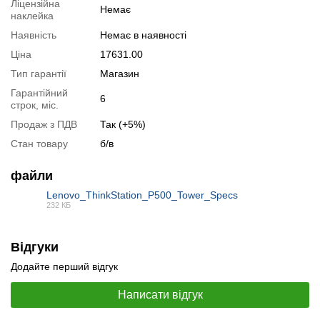
Ліцензійна
Немає
наклейка
Наявність
Немає в наявності
Ціна
17631.00
Тип гарантії
Магазин
Гарантійний
6
строк, міс.
Продаж з ПДВ
Так (+5%)
Стан товару
б/в
📧
Запит оптової ціни
Слідкувати в Instagram
файли
Слідкувати на Facebook
Lenovo_ThinkStation_P500_Tower_Specs
232 КБ
PDF
Відгуки
Додайте перший відгук
Написати відгук