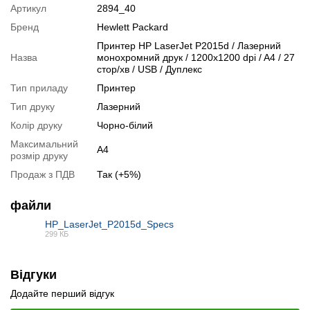
Артикул
2894_40
Інтерфейси
: USB 2.0
Бренд
Hewlett Packard
Дуплекс:
так
Друк локальною мережею:
так
Принтер HP LaserJet P2015d / Лазерний
Назва
монохромний друк / 1200x1200 dpi / A4 / 27
Габарити:
350 x 362 x 256 мм
стор/хв / USB / Дуплекс
Вага:
11.0 кг
Тип приладу
Принтер
Стан:
б/в (клас А: хороший стан; без дефектів; на корпусі
можуть бути сліди звичайного використання)
Тип друку
Лазерний
Модифікації
Колір друку
Чорно-білий
Максимальний
Ви можете розширити строк гарантії на
3, 6 або 12 міс
.
А4
розмір друку
Можлива також комплектація
кабелями
.
Продаж з ПДВ
Так (+5%)
Для цього додайте в корзину відповідну позицію з розділу
файли
"Аксесуари
" разом з основним товаром.
HP_LaserJet_P2015d_Specs
299 КБ
Специфікація, тести та технічні звіти
PDF
Специфікація принтера:
HP LaserJet P2015d
Відгуки
Відеоогляд
Додайте перший відгук