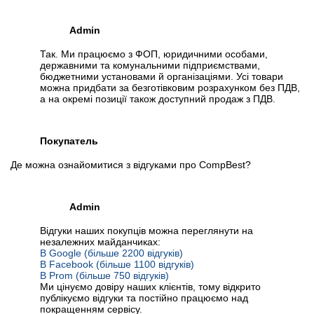
Admin
Так. Ми працюємо з ФОП, юридичними особами,
державними та комунальними підприємствами,
бюджетними установами й організаціями. Усі товари
можна придбати за безготівковим розрахунком без ПДВ,
а на окремі позиції також доступний продаж з ПДВ.
Покупатель
Де можна ознайомитися з відгуками про CompBest?
Admin
Відгуки наших покупців можна переглянути на
незалежних майданчиках:
В Google (більше 2200 відгуків)
В Facebook (більше 1100 відгуків)
В Prom (більше 750 відгуків)
Ми цінуємо довіру наших клієнтів, тому відкрито
публікуємо відгуки та постійно працюємо над
покращенням сервісу.