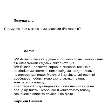
Покупатель
У чому різниця між різними класами б/в товарів?
Admin
Б/В А-клас - техніка у дуже хорошому зовнішньому стані
з мінімальними слідами використання.
Б/В Б-клас - повністю справна вживана техніка з
помітнішими косметичними слідами: подряпинами,
потертостями тощо. Можливі індивідуальні технічні
особливості обов’язково зазначаються в описі
конкретного товару.
Клас характеризує переважно зовнішній стан, а не
працездатність. Особливості конкретного товару
зазначені в описі та показані на фото.
Барикян Самвел