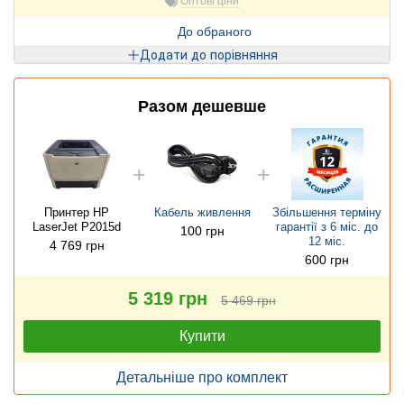
Оптові ціни
До обраного
Додати до порівняння
Разом дешевше
Принтер HP
Кабель живлення
Збільшення терміну
LaserJet P2015d
гарантії з 6 міс. до
100 грн
12 міс.
4 769 грн
600 грн
5 319 грн
5 469 грн
Купити
Детальніше про комплект