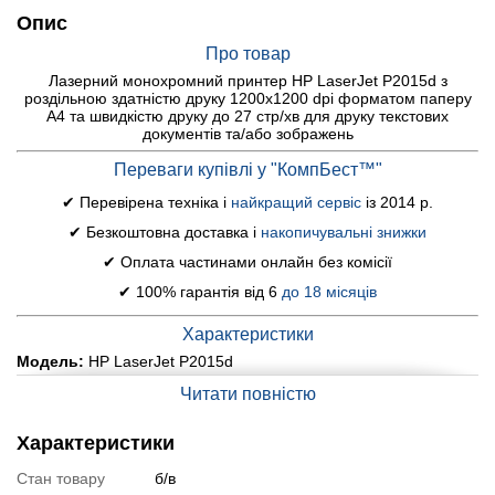
Опис
Про товар
Лазерний монохромний принтер HP LaserJet P2015d з
роздільною здатністю друку 1200x1200 dpi форматом паперу
A4 та швидкістю друку до 27 стр/хв для друку текстових
документів та/або зображень
Переваги купівлі у "КомпБест™"
✔ Перевірена техніка і
найкращий сервіс
із 2014 р.
✔ Безкоштовна доставка і
накопичувальні знижки
✔ Оплата частинами онлайн без комісії
✔ 100% гарантія від 6
до 18 місяців
Характеристики
Модель:
HP LaserJet P2015d
Тип друку
:
лазерна
Читати повністю
Колір друку:
монохромний
Роздільною здатністю друку:
1200x1200 dpi
Характеристики
Швидкість друку:
27 стор/хв
Стан товару
б/в
Формат паперу:
не більше A4