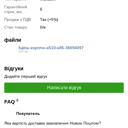
Гарантійний
6
строк, міс.
📧
Запит оптової ціни
Продаж з ПДВ
Так (+5%)
Слідкувати в Instagram
Стан товару
б/в
Слідкувати на Facebook
файли
fujitsu-esprimo-e510-e85-36694097
287 КБ
PDF
Відгуки
Додайте перший відгук
Написати відгук
9
FAQ
Покупатель
Яка вартість доставки замовлення Новою Поштою?