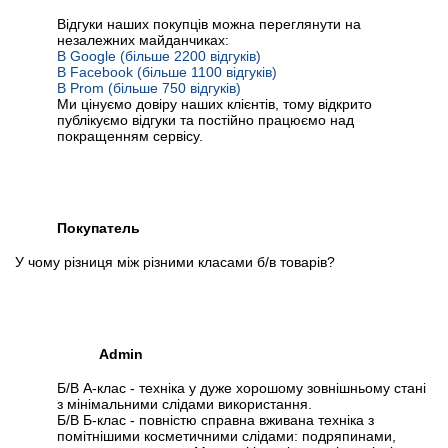
Відгуки наших покупців можна переглянути на
незалежних майданчиках:
В Google (більше 2200 відгуків)
В Facebook (більше 1100 відгуків)
В Prom (більше 750 відгуків)
Ми цінуємо довіру наших клієнтів, тому відкрито
публікуємо відгуки та постійно працюємо над
покращенням сервісу.
Покупатель
У чому різниця між різними класами б/в товарів?
Admin
Б/В А-клас - техніка у дуже хорошому зовнішньому стані
з мінімальними слідами використання.
Б/В Б-клас - повністю справна вживана техніка з
помітнішими косметичними слідами: подряпинами,