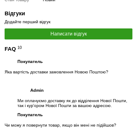
Разміри:
140 x 78 x 23 мм
Відгуки
Вага:
327 г
Стан:
новий
Додайте перший відгук
Комплектація поставки
Написати відгук
1. Повний рідний комплект
10
FAQ
📧
Запит оптової ціни
Слідкувати в Instagram
Слідкувати на Facebook
Покупатель
Яка вартість доставки замовлення Новою Поштою?
Admin
Ми оплачуємо доставку як до відділення Нової Пошти,
так і кур'єром Нової Пошти за вашою адресою.
Покупатель
Чи можу я повернути товар, якщо він мені не підійшов?