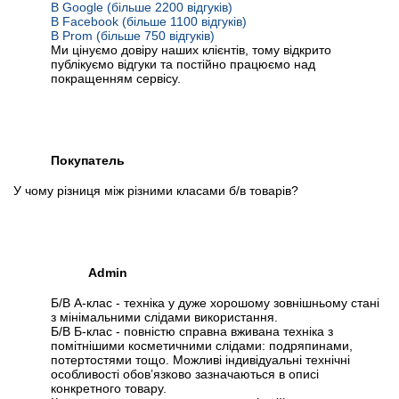
В Google (більше 2200 відгуків)
В Facebook (більше 1100 відгуків)
В Prom (більше 750 відгуків)
Ми цінуємо довіру наших клієнтів, тому відкрито
публікуємо відгуки та постійно працюємо над
покращенням сервісу.
Покупатель
У чому різниця між різними класами б/в товарів?
Admin
Б/В А-клас - техніка у дуже хорошому зовнішньому стані
з мінімальними слідами використання.
Б/В Б-клас - повністю справна вживана техніка з
помітнішими косметичними слідами: подряпинами,
потертостями тощо. Можливі індивідуальні технічні
особливості обов’язково зазначаються в описі
конкретного товару.