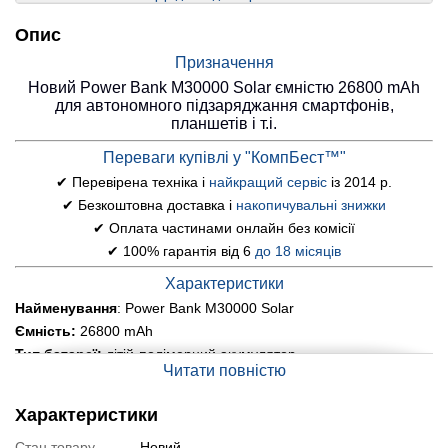
Опис
Призначення
Новий Power Bank M30000 Solar ємністю 26800 mAh
для автономного підзаряджання смартфонів,
планшетів і т.і.
Переваги купівлі у "КомпБест™"
✔ Перевірена техніка і
найкращий сервіс
із 2014 р.
✔ Безкоштовна доставка і
накопичувальні знижки
✔ Оплата частинами онлайн без комісії
✔ 100% гарантія від 6
до 18 місяців
Характеристики
Найменування
: Power Bank M30000 Solar
Ємність:
26800 mAh
Тип батареї:
літій-полімерний акумулятор
Читати повністю
Вхід:
microUSB: 5V/2A; солнечная панель: 5.5V/0.25A
Вихід:
2x USB Type-A: 5V/2.1A
Характеристики
Інтерфейс:
LED індикатор рівня заряда
Додатково:
2 потужних ліхтарика
Стан товару
Новий