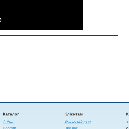
Каталог
Клієнтам
К
☆ Акції
Вхід до кабінету
+
Послуги
Про нас
0