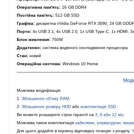
Оперативна пам'ять:
16 GB DDR4
Постійна пам'ять:
512 GB SSD
Графіка:
дискретна nVidia GeForce RTX 3090, 24 GB GDDR
Порти:
4x USB 3.1, 4x USB 2.0, 1x USB Type-C, 1x HDMI, 3x
Блок живлення:
750W
Додатково:
система водяного охолодження процесора
Стан:
новий
Операційна система:
Windows 10 Home
Моди
Можлива модифікація:
1.
Збільшення об'єму RAM
;
2.
Збільшення розміру HDD
або
комплектація SSD
.
Ви можете розширити строк гарантії на
3, 6 або 12 міс
.
Можлива також комплектація
кабелями
,
клавіатурою
,
мишк
Для цього додайте в корзину відповідну позицію з розділу
"