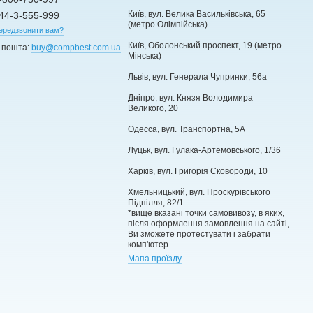
Київ, вул. Велика Васильківська, 65
44-3-555-999
(метро Олімпійська)
ередзвонити вам?
Київ, Оболонський проспект, 19 (метро
-пошта:
buy@compbest.com.ua
Мінська)
Львів, вул. Генерала Чупринки, 56а
Дніпро, вул. Князя Володимира
Великого, 20
Одесса, вул. Транспортна, 5А
Луцьк, вул. Гулака-Артемовського, 1/36
Харків, вул. Григорія Сковороди, 10
Хмельницький, вул. Проскурівського
Підпілля, 82/1
*вище вказані точки самовивозу, в яких,
після оформлення замовлення на сайті,
Ви зможете протестувати і забрати
комп'ютер.
Мапа проїзду