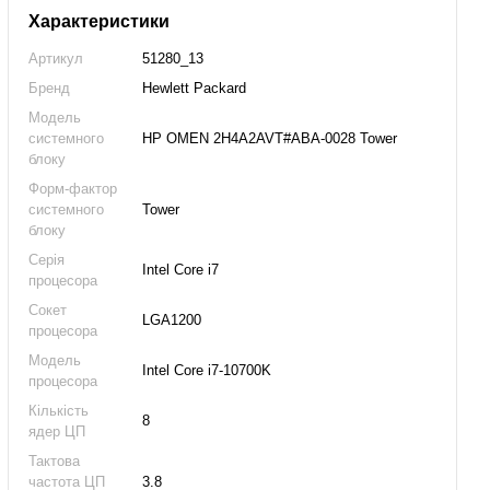
Характеристики
Артикул
51280_13
Бренд
Hewlett Packard
Модель
системного
HP OMEN 2H4A2AVT#ABA-0028 Tower
блоку
Форм-фактор
системного
Tower
блоку
Серія
Intel Core i7
процесора
Сокет
LGA1200
процесора
Модель
Intel Core i7-10700K
процесора
Кількість
8
ядер ЦП
Тактова
частота ЦП
3.8