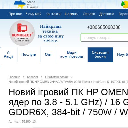
Про нас
Чому ми?
Контакти
Новинки
Оплата
Доставка
Гаран
+380685068388
☆
Види
Системні
Послуги
Опт
Ноутб
Акції
комп'ютерів
блоки
Головна
Каталог
Системні блоки
Новий ігровий ПК HP OMEN 2H4A2AVT#ABA-0028 Tower / Intel Core i7-10700K (8 (1
Новий ігровий ПК HP OMEN 
ядер по 3.8 - 5.1 GHz) / 1
GDDR6X, 384-bit / 750W / 
Артикул: 51280_13