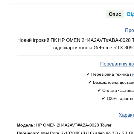
Опис
Ві
Про
Новий ігровий ПК HP OMEN 2H4A2AVT#ABA-0028 Tower
відеокарти nVidia GeForce RTX 3090
Переваги купі
✔ Перевірена техніка і
✔ Безкоштовна доставк
✔ Оплата частинам
✔ 100% гарантія
Харак
Модель:
HP OMEN 2H4A2AVT#ABA-0028 Tower
Процесор:
Intel Core i7-10700K (8 (16) ядер по 3.8 - 5.1 