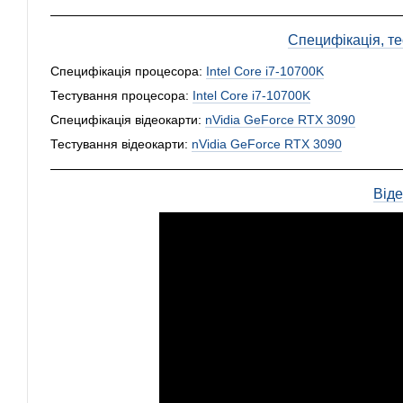
Специфікація, тес
Специфікація процесора:
Intel Core i7-10700K
Тестування процесора:
Intel Core i7-10700K
Специфікація відеокарти:
nVidia GeForce RTX 3090
Тестування відеокарти:
nVidia GeForce RTX 3090
Від