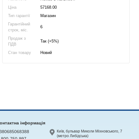
Ціна
57168.00
Тип гарантії
Магазин
Гарантійний
6
строк, міс.
Продаж з
Так (+5%)
ПДВ
Стан товару
Новий
онтактна інформація
380685068388
Київ, бульвар Миколи Міхновського, 7
(метро Либідська)
-800-750-997