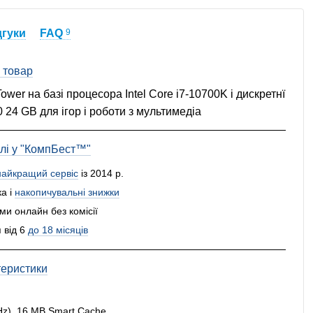
дгуки
FAQ
9
 товар
 на базі процесора Intel Core i7-10700K і дискретнї
 24 GB для ігор і роботи з мультимедіа
влі у "КомпБест™"
найкращий сервіс
із 2014 р.
а і
накопичувальні знижки
и онлайн без комісії
 від 6
до 18 місяців
теристики
GHz), 16 MB Smart Cache