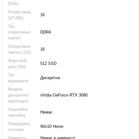
(GHz)
Розмір кешу
16
ЦП (Mb)
Тип
оперативної
DDR4
пам'яті
Оперативна
16
пам'ять (Gb)
Жорсткий
512 SSD
диск (Gb)
Тип
Дискретна
відеокарти
Модель
дискретної
nVidia GeForce RTX 3090
відеокарти
Ліцензійна
Немає
наклейка
Операційна
Win10 Home
система
Наявність
Немає в наявності