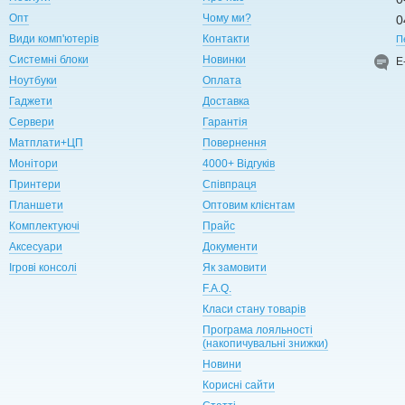
Опт
Чому ми?
0
Види комп'ютерів
Контакти
П
Системні блоки
Новинки
Е
Ноутбуки
Оплата
Гаджети
Доставка
Сервери
Гарантія
Матплати+ЦП
Повернення
Монітори
4000+ Відгуків
Принтери
Співпраця
Планшети
Оптовим клієнтам
Комплектуючі
Прайс
Аксесуари
Документи
Ігрові консолі
Як замовити
F.A.Q.
Класи стану товарів
Програма лояльності
(накопичувальні знижки)
Новини
Корисні сайти