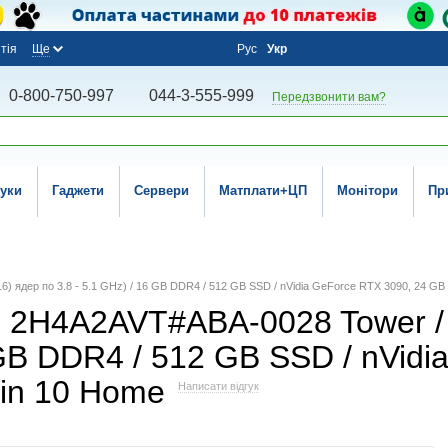
тія
Ще
Рус
Укр
0-800-750-997
044-3-555-999
Передзвонити вам?
уки
Гаджети
Сервери
Матплати+ЦП
Монітори
Пр
6) ядер по 3.8 - 5.1 GHz) / 16 GB DDR4 / 512 GB SSD / nVidia GeForce RTX 3090, 24 GB
2H4A2AVT#ABA-0028 Tower / In
6 GB DDR4 / 512 GB SSD / nVid
Win 10 Home
Написати відгук