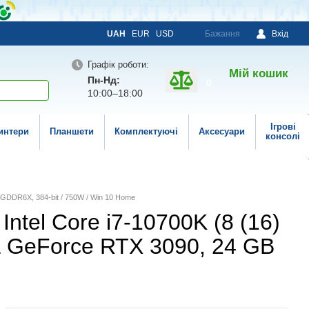
UAH
EUR
USD
Бажання
Вхід
Графік роботи:
Мій кошик
Пн-Нд:
0
10:00–18:00
Ігрові
интери
Планшети
Комплектуючі
Аксесуари
консолі
 GDDR6X, 384-bit / 750W / Win 10 Home
tel Core i7-10700K (8 (16)
ia GeForce RTX 3090, 24 GB