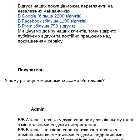
Відгуки наших покупців можна переглянути на
незалежних майданчиках:
В Google (більше 2200 відгуків)
В Facebook (більше 1100 відгуків)
В Prom (більше 750 відгуків)
Ми цінуємо довіру наших клієнтів, тому відкрито
публікуємо відгуки та постійно працюємо над
покращенням сервісу.
Покупатель
У чому різниця між різними класами б/в товарів?
Admin
Б/В А-клас - техніка у дуже хорошому зовнішньому стані
з мінімальними слідами використання.
Б/В Б-клас - повністю справна вживана техніка з
помітнішими косметичними слідами: подряпинами,
потертостями тощо. Можливі індивідуальні технічні