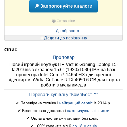
🔎 Запропонуйте аналоги
Оптові ціни
До обраного
Додати до порівняння
Опис
Про товар
Новий ігровий ноутбук HP Victus Gaming Laptop 15-
fa2016ns з екраном 15.6" (1920x1080) IPS на базі
процесора Intel Core i7-14650HX і дискретної
відеокарти nVidia GeForce RTX 4050 6 GB для ігор та
роботи з мультимедіа
Переваги купівлі у "КомпБест™"
✔ Перевірена техніка і
найкращий сервіс
із 2014 р.
✔ Безкоштовна доставка і
накопичувальні знижки
✔ Оплата частинами онлайн без комісії
✔ 100% гарантія від 6
до 18 місяців