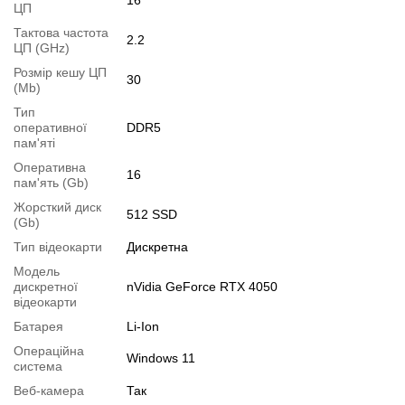
16
ЦП
Модифікації
Тактова частота
2.2
Можлива модифікація:
ЦП (GHz)
1.
Збільшення об'єму RAM
;
Розмір кешу ЦП
30
(Mb)
2.
Збільшення розміру HDD
або
комплектація SSD
.
Тип
Ви можете розширити строк гарантії на
3, 6 або 12 міс
.
оперативної
DDR5
пам'яті
Можлива також комплектація
кабелями
,
клавіатурою
,
мишкою
.
Оперативна
Для цього додайте в корзину відповідну позицію з розділу
16
пам'ять (Gb)
"Аксесуари
" разом з основним товаром.
Жорсткий диск
512 SSD
(Gb)
Специфікація, тести та технічні звіти
Тип відеокарти
Дискретна
Специфікація процесора:
Intel Core i7-14650HX
Тестування процесора:
Модель
Intel Core i7-14650HX
дискретної
nVidia GeForce RTX 4050
Специфікація відеокарти:
nVidia GeForce RTX 4050
відеокарти
Тестування відеокарти:
nVidia GeForce RTX 4050
Батарея
Li-Ion
Відеоогляд
Операційна
Windows 11
система
Веб-камера
Так