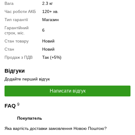
Вага
2.3 кг
Час роботи АКБ
120+ хв.
Тип гарантії
Магазин
Гарантійний
6
строк, міс.
Стан товару
Новий
Стан
Новий
Продаж з ПДВ
Так (+5%)
📧
Запит оптової ціни
Відгуки
Слідкувати в Instagram
Додайте перший відгук
Слідкувати на Facebook
Написати відгук
9
FAQ
Покупатель
Яка вартість доставки замовлення Новою Поштою?