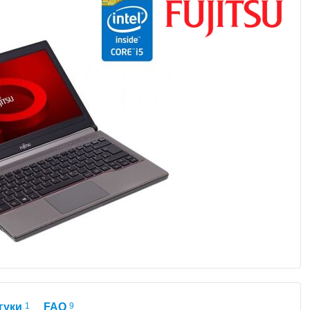
гуки
1
FAQ
9