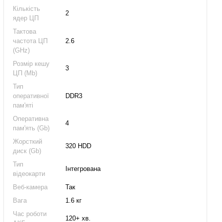
Кількість
2
ядер ЦП
Тактова
частота ЦП
2.6
(GHz)
Розмір кешу
3
ЦП (Mb)
Тип
оперативної
DDR3
пам'яті
Оперативна
4
пам'ять (Gb)
Жорсткий
320 HDD
диск (Gb)
Тип
Інтегрована
відеокарти
Веб-камера
Так
Вага
1.6 кг
Час роботи
120+ хв.