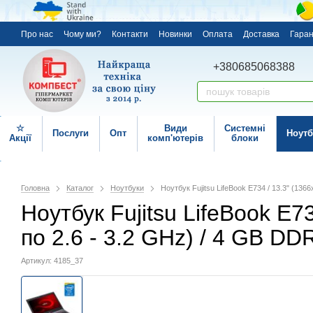
Про нас
Чому ми?
Контакти
Новинки
Оплата
Доставка
Гаран
+380685068388
☆
Види
Системні
Послуги
Опт
Ноутб
Акції
комп'ютерів
блоки
Головна
Каталог
Ноутбуки
Ноутбук Fujitsu LifeBook E734 / 13.3" (136
Ноутбук Fujitsu LifeBook E73
по 2.6 - 3.2 GHz) / 4 GB D
Артикул: 4185_37