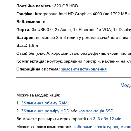
Постійна пам'ять:
320 GB HDD
Графіка:
інтегрована Intel HD Graphics 4000 (до 1792 MB 
Веб-камера:
є
Порти:
3x USB 3.0, 2x Audio, 1x Ethernet, 1x VGA, 1x Displ
Батарея:
не менше 2.5-3 годин у режимі звичайного нава
Вага:
1.6 кг
Стан:
б/в (клас А: хороший стан; без дефектів; екран чисти
Комплектація:
ноутбук, зарядний пристрій, наклейки на кл
Операційна система:
замовити встановлення
Моди
Можлива модифікація:
1.
Збільшення об'єму RAM
;
2.
Збільшення розміру HDD
або
комплектація SSD
.
Ви можете розширити строк гарантії на
3, 6 або 12 міс
.
Можлива також комплектація
кабелями
,
клавіатурою
,
мишк