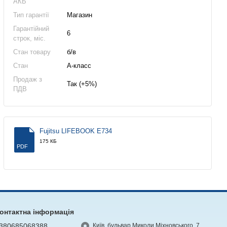
АКБ
Тип гарантії
Магазин
Гарантійний
6
строк, міс.
Стан товару
б/в
Стан
А-класс
Продаж з
Так (+5%)
ПДВ
Fujitsu LIFEBOOK E734
175 КБ
PDF
онтактна інформація
380685068388
Київ, бульвар Миколи Міхновського, 7