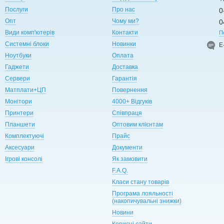
Послуги
Про нас
0
Опт
Чому ми?
0
Види комп'ютерів
Контакти
П
Системні блоки
Новинки
Е
Ноутбуки
Оплата
Гаджети
Доставка
Сервери
Гарантія
Матплати+ЦП
Повернення
Монітори
4000+ Відгуків
Принтери
Співпраця
Планшети
Оптовим клієнтам
Комплектуючі
Прайс
Аксесуари
Документи
Ігрові консолі
Як замовити
F.A.Q.
Класи стану товарів
Програма лояльності
(накопичувальні знижки)
Новини
Корисні сайти