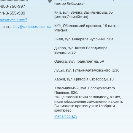
(метро Либідська)
-800-750-997
Київ, вул. Велика Васильківська, 65
44-3-555-999
(метро Олімпійська)
ередзвонити вам?
Київ, Оболонський проспект, 19 (метро
-пошта:
buy@compbest.com.ua
Мінська)
Львів, вул. Генерала Чупринки, 56а
Дніпро, вул. Князя Володимира
Великого, 20
Одесса, вул. Транспортна, 5А
Луцьк, вул. Гулака-Артемовського, 1/36
Харків, вул. Григорія Сковороди, 10
Хмельницький, вул. Проскурівського
Підпілля, 82/1
*вище вказані точки самовивозу, в яких,
після оформлення замовлення на сайті,
Ви зможете протестувати і забрати
комп'ютер.
Мапа проїзду