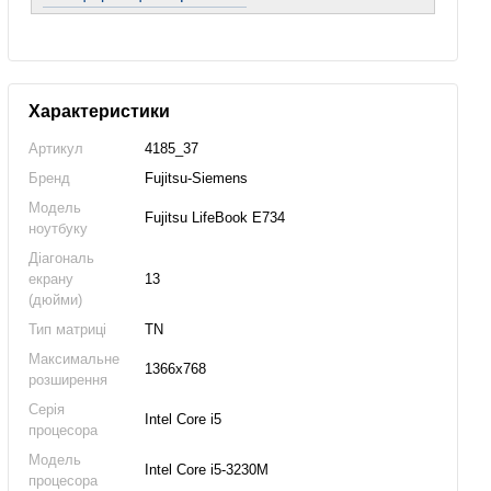
Характеристики
Артикул
4185_37
Бренд
Fujitsu-Siemens
Модель
Fujitsu LifeBook E734
ноутбуку
Діагональ
екрану
13
(дюйми)
Тип матриці
TN
Максимальне
1366x768
розширення
Серія
Intel Core i5
процесора
Модель
Intel Core i5-3230M
процесора