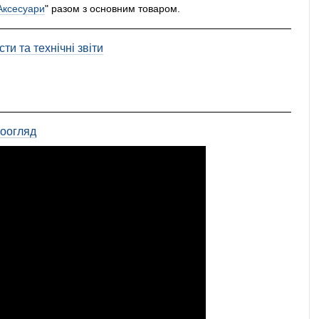
Аксесуари
" разом з основним товаром.
ти та технічні звіти
еоогляд