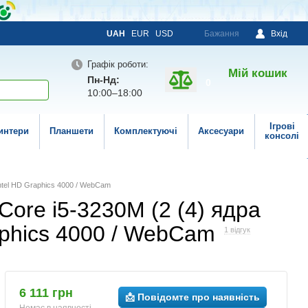
UAH
EUR
USD
Бажання
Вхід
Графік роботи:
Мій кошик
Пн-Нд:
0
10:00–18:00
Ігрові
интери
Планшети
Комплектуючі
Аксесуари
консолі
 Intel HD Graphics 4000 / WebCam
 Core i5-3230M (2 (4) ядра
raphics 4000 / WebCam
1 відгук
6 111 грн
📩 Повідомте про наявність
Немає в наявності