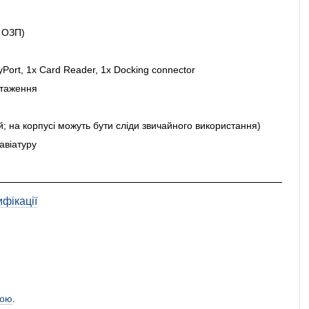
с ОЗП)
ayPort, 1x Card Reader, 1x Docking connector
нтаження
й; на корпусі можуть бути сліди звичайного використання)
авіатуру
фікації
ою
.