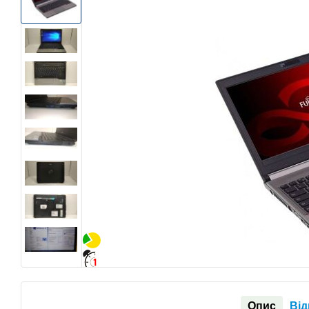
Опис
Від