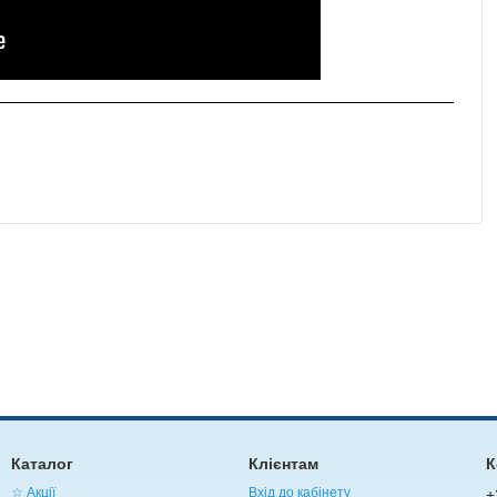
Каталог
Клієнтам
К
☆ Акції
Вхід до кабінету
+