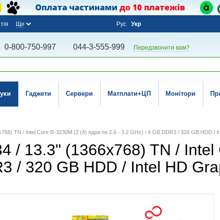
тія
Ще
Рус
Укр
0-800-750-997
044-3-555-999
Передзвонити вам?
уки
Гаджети
Сервери
Матплати+ЦП
Монітори
Пр
6x768) TN / Intel Core i5-3230M (2 (4) ядра по 2.6 - 3.2 GHz) / 4 GB DDR3 / 320 GB HDD /
4 / 13.3" (1366x768) TN / Intel
DR3 / 320 GB HDD / Intel HD G