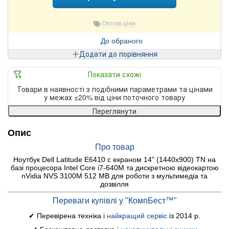
Оптові ціни
До обраного
Додати до порівняння
Показати схожі
Товари в наявності з подібними параметрами та цінами
у межах ±20% від ціни поточного товару
Переглянути
Опис
Про товар
Ноутбук Dell Latitude E6410 c екраном 14" (1440x900) TN на
базі процесора Intel Core i7-640M та дискретною відеокартою
nVidia NVS 3100M 512 MB для роботи з мультимедіа та
дозвілля
Переваги купівлі у "КомпБест™"
✔ Перевірена техніка і
найкращий сервіс
із 2014 р.