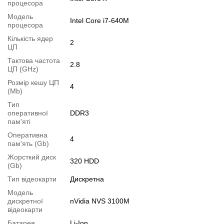
процесора
навантаження
Модель
Intel Core i7-640M
процесора
Вага:
1.93 кг
Кількість ядер
Стан:
б/в (клас А: хороший стан; без дефектів; екран
2
ЦП
чистий; на корпусі можуть бути сліди звичайного використання)
Тактова частота
2.8
Комплектація:
ноутбук, зарядний пристрій, наклейки на
ЦП (GHz)
клавіатуру
Розмір кешу ЦП
4
(Mb)
Операційна система:
замовити встановлення
Тип
оперативної
DDR3
Особливості
пам'яті
є неяскраві засвіти на екрані
Оперативна
4
Модифікації
пам'ять (Gb)
Можлива модифікація:
Жорсткий диск
320 HDD
(Gb)
1.
Збільшення об'єму RAM
;
Тип відеокарти
Дискретна
2.
Збільшення розміру HDD
або
комплектація SSD
.
Модель
Ви можете розширити строк гарантії на
3, 6 або 12 міс
.
дискретної
nVidia NVS 3100M
відеокарти
Можлива також комплектація
кабелями
,
клавіатурою
,
мишкою
.
Батарея
Li-Ion