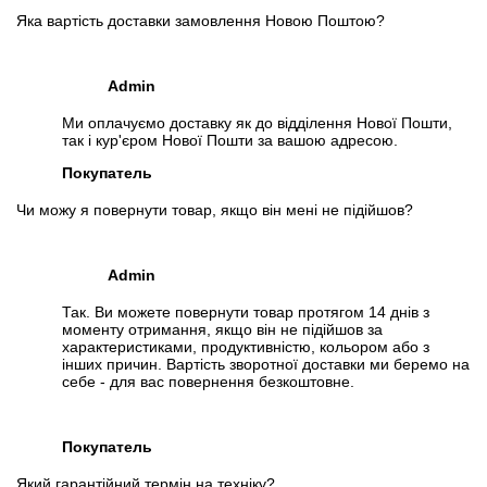
Яка вартість доставки замовлення Новою Поштою?
📧
Запит оптової ціни
Admin
Слідкувати в Instagram
Слідкувати на Facebook
Ми оплачуємо доставку як до відділення Нової Пошти,
так і кур'єром Нової Пошти за вашою адресою.
Покупатель
Чи можу я повернути товар, якщо він мені не підійшов?
Admin
Так. Ви можете повернути товар протягом 14 днів з
моменту отримання, якщо він не підійшов за
характеристиками, продуктивністю, кольором або з
інших причин. Вартість зворотної доставки ми беремо на
себе - для вас повернення безкоштовне.
Покупатель
Який гарантійний термін на техніку?