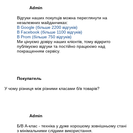
Admin
Відгуки наших покупців можна переглянути на
незалежних майданчиках:
В Google (більше 2200 відгуків)
В Facebook (більше 1100 відгуків)
В Prom (більше 750 відгуків)
Ми цінуємо довіру наших клієнтів, тому відкрито
публікуємо відгуки та постійно працюємо над
покращенням сервісу.
Покупатель
У чому різниця між різними класами б/в товарів?
Admin
Б/В А-клас - техніка у дуже хорошому зовнішньому стані
з мінімальними слідами використання.