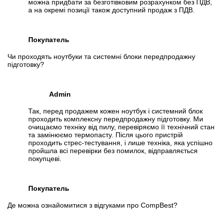
можна придбати за безготівковим розрахунком без ПДВ,
а на окремі позиції також доступний продаж з ПДВ.
Покупатель
Чи проходять ноутбуки та системні блоки передпродажну
підготовку?
Admin
Так, перед продажем кожен ноутбук і системний блок
проходить комплексну передпродажну підготовку. Ми
очищаємо техніку від пилу, перевіряємо її технічний стан
та замінюємо термопасту. Після цього пристрій
проходить стрес-тестування, і лише техніка, яка успішно
пройшла всі перевірки без помилок, відправляється
покупцеві.
Покупатель
Де можна ознайомитися з відгуками про CompBest?