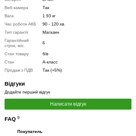
Для цього додайте в корзину відповідну позицію з розділу
Веб-камера
Так
"Аксесуари
" разом з основним товаром.
Вага
1.93 кг
Специфікація, тести та технічні звіти
Час роботи АКБ
90 - 120 хв.
Специфікація процесора:
Intel Core i7-640M
Тип гарантії
Магазин
Тестування процесора:
Intel Core i7-640M
Гарантійний
6
Специфікація відеокарти:
nVidia NVS 3100M
строк, міс.
Тестування відеокарти:
nVidia NVS 3100M
Стан товару
б/в
Стан
А-класс
Відеоогляд
Продаж з ПДВ
Так (+5%)
Відгуки
Додайте перший відгук
Написати відгук
9
FAQ
Покупатель