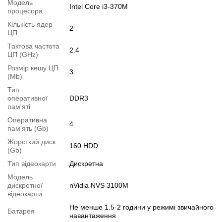
Модель
Intel Core i3-370M
Операційна система:
процесора
замовити встановлення
Кількість ядер
Модифікації
2
ЦП
Можлива модифікація:
Тактова частота
2.4
ЦП (GHz)
1.
Збільшення об'єму RAM
;
Розмір кешу ЦП
2.
Збільшення розміру HDD
або
комплектація SSD
.
3
(Mb)
Ви можете розширити строк гарантії на
3, 6 або 12 міс
.
Тип
Можлива також комплектація
кабелями
,
клавіатурою
,
мишкою
.
оперативної
DDR3
пам'яті
Для цього додайте в корзину відповідну позицію з розділу
Оперативна
"Аксесуари
" разом з основним товаром.
4
пам'ять (Gb)
Специфікація, тести та технічні звіти
Жорсткий диск
160 HDD
(Gb)
Специфікація процесора:
Intel Core i3-370M
Тип відеокарти
Дискретна
Тестування процесора:
Intel Core i3-370M
Специфікація відеокарти:
nVidia NVS 3100M
Модель
дискретної
nVidia NVS 3100M
Тестування відеокарти:
nVidia NVS 3100M
відеокарти
Відеоогляд
Не менше 1.5-2 години у режимі звичайного
Батарея
навантаження