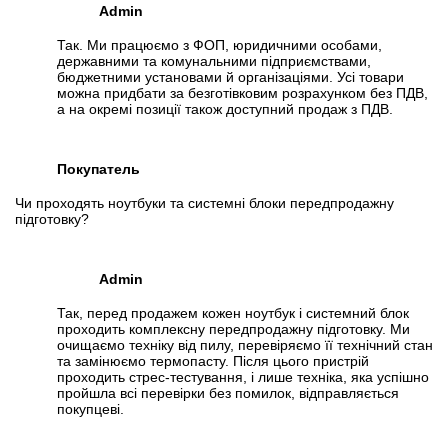
Admin
Так. Ми працюємо з ФОП, юридичними особами,
державними та комунальними підприємствами,
бюджетними установами й організаціями. Усі товари
можна придбати за безготівковим розрахунком без ПДВ,
а на окремі позиції також доступний продаж з ПДВ.
Покупатель
Чи проходять ноутбуки та системні блоки передпродажну
підготовку?
Admin
Так, перед продажем кожен ноутбук і системний блок
проходить комплексну передпродажну підготовку. Ми
очищаємо техніку від пилу, перевіряємо її технічний стан
та замінюємо термопасту. Після цього пристрій
проходить стрес-тестування, і лише техніка, яка успішно
пройшла всі перевірки без помилок, відправляється
покупцеві.