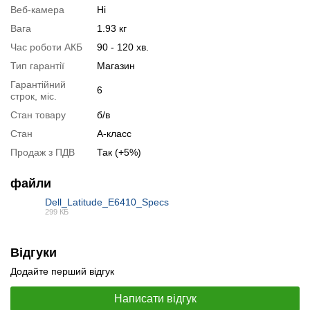
Веб-камера
Ні
Вага
1.93 кг
Час роботи АКБ
90 - 120 хв.
Тип гарантії
Магазин
Гарантійний
6
строк, міс.
Стан товару
б/в
Стан
А-класс
Продаж з ПДВ
Так (+5%)
файли
📧
Запит оптової ціни
Слідкувати в Instagram
Dell_Latitude_E6410_Specs
Слідкувати на Facebook
299 КБ
PDF
Відгуки
Додайте перший відгук
Написати відгук