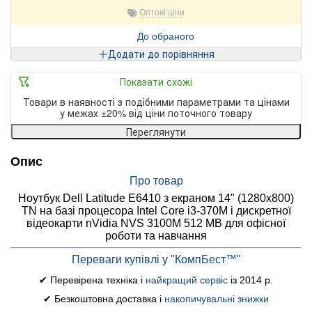
Оптові ціни
До обраного
Додати до порівняння
Показати схожі
Товари в наявності з подібними параметрами та цінами
у межах ±20% від ціни поточного товару
Переглянути
Опис
Про товар
Ноутбук Dell Latitude E6410 з екраном 14" (1280x800)
TN на базі процесора Intel Core i3-370M і дискретної
відеокарти nVidia NVS 3100M 512 MB для офісної
роботи та навчання
Переваги купівлі у "КомпБест™"
✔ Перевірена техніка і
найкращий сервіс
із 2014 р.
✔ Безкоштовна доставка і
накопичувальні знижки