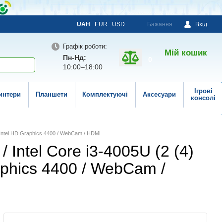
UAH
EUR
USD
Бажання
Вхід
Графік роботи:
Мій кошик
Пн-Нд:
0
10:00–18:00
Ігрові
интери
Планшети
Комплектуючі
Аксесуари
консолі
/ Intel HD Graphics 4400 / WebCam / HDMI
/ Intel Core i3-4005U (2 (4)
aphics 4400 / WebCam /