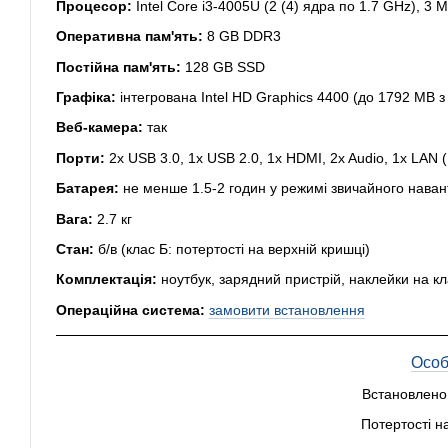
Процесор:
Intel Core i3-4005U (2 (4) ядра по 1.7 GHz), 3
Оперативна пам'ять:
8 GB DDR3
Постійна пам'ять:
128 GB SSD
Графіка:
інтегрована Intel HD Graphics 4400 (до 1792 MB 
Веб-камера:
так
Порти:
2x USB 3.0, 1x USB 2.0, 1x HDMI, 2x Audio, 1x LAN 
Батарея:
не менше 1.5-2 годин у режимі звичайного нава
Вага:
2.7 кг
Стан:
б/в (клас Б: потертості на верхній кришці)
Комплектація:
ноутбук, зарядний пристрій, наклейки на кл
Операційна система:
замовити встановлення
Особ
Встановлено
Потертості н