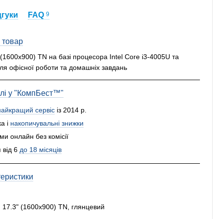
дгуки
FAQ
9
 товар
 (1600x900) TN на базі процесора Intel Core i3-4005U та
я офісної роботи та домашніх завдань
влі у "КомпБест™"
найкращий сервіс
із 2014 р.
а і
накопичувальні знижки
и онлайн без комісії
 від 6
до 18 місяців
теристики
:
17.3" (1600x900) TN, глянцевий