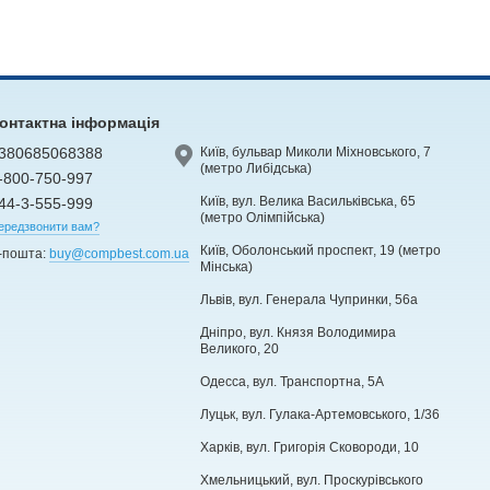
онтактна інформація
380685068388
Київ, бульвар Миколи Міхновського, 7
(метро Либідська)
-800-750-997
Київ, вул. Велика Васильківська, 65
44-3-555-999
(метро Олімпійська)
ередзвонити вам?
Київ, Оболонський проспект, 19 (метро
-пошта:
buy@compbest.com.ua
Мінська)
Львів, вул. Генерала Чупринки, 56а
Дніпро, вул. Князя Володимира
Великого, 20
Одесса, вул. Транспортна, 5А
Луцьк, вул. Гулака-Артемовського, 1/36
Харків, вул. Григорія Сковороди, 10
Хмельницький, вул. Проскурівського