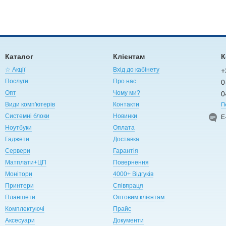
Каталог
Клієнтам
К
☆ Акції
Вхід до кабінету
+
Послуги
Про нас
0
Опт
Чому ми?
0
Види комп'ютерів
Контакти
П
Системні блоки
Новинки
Е
Ноутбуки
Оплата
Гаджети
Доставка
Сервери
Гарантія
Матплати+ЦП
Повернення
Монітори
4000+ Відгуків
Принтери
Співпраця
Планшети
Оптовим клієнтам
Комплектуючі
Прайс
Аксесуари
Документи