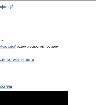
фікації
ою
.
Аксесуари
" разом з основним товаром.
ти та технічні звіти
еоогляд