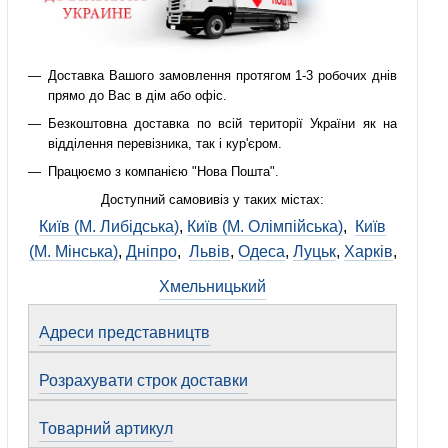
Доставка Вашого замовлення протягом 1-3 робочих днів
прямо до Вас в дім або офіс.
Безкоштовна доставка по всій території України як на
відділення перевізника, так і кур'єром.
Працюємо з компанією "Нова Пошта".
Доступний самовивіз у таких містах:
Київ (М. Либідська)
,
Київ (М. Олімпійська)
,
Київ
(М. Мінська)
,
Дніпро
,
Львів
,
Одеса
,
Луцьк
,
Харків
,
Хмельницький
Адреси представництв
Розрахувати строк доставки
Товарний артикул