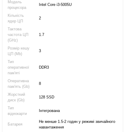
Модель
Intel Core i3-5005U
процесора
Кількість
2
ядер ЦП
Тактова
частота ЦП
1.7
(GHz)
Розмір кешу
3
ЦП (Mb)
Тип
оперативної
DDR3
пам'яті
Оперативна
8
пам'ять (Gb)
Жорсткий
128 SSD
диск (Gb)
Тип
Інтегрована
відеокарти
Не менше 1.5-2 годин у режимі звичайного
Батарея
навантаження