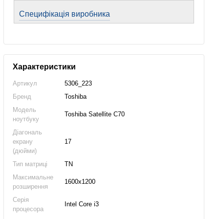
Специфікація виробника
Характеристики
Артикул
5306_223
Бренд
Toshiba
Модель
Toshiba Satellite C70
ноутбуку
Діагональ
екрану
17
(дюйми)
Тип матриці
TN
Максимальне
1600x1200
розширення
Серія
Intel Core i3
процесора