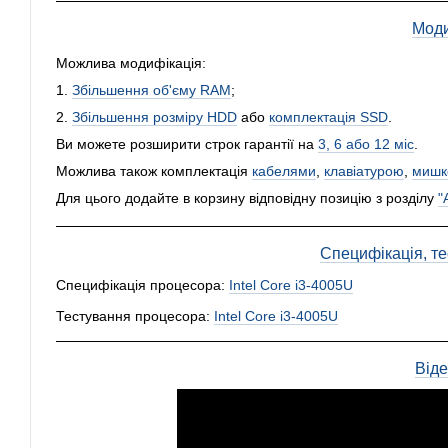
Моди
Можлива модифікація:
1.
Збільшення об'єму RAM
;
2.
Збільшення розміру HDD
або
комплектація SSD
.
Ви можете розширити строк гарантії на
3, 6 або 12 міс
.
Можлива також комплектація
кабелями
,
клавіатурою
,
мишк
Для цього додайте в корзину відповідну позицію з розділу
"
Специфікація, тес
Специфікація процесора:
Intel Core i3-4005U
Тестування процесора:
Intel Core i3-4005U
Від