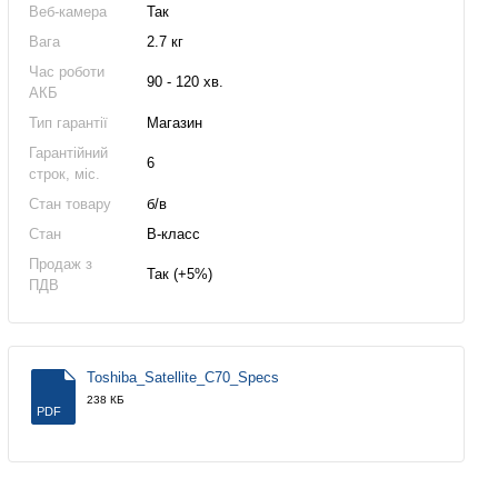
Веб-камера
Так
Вага
2.7 кг
Час роботи
90 - 120 хв.
АКБ
Тип гарантії
Магазин
Гарантійний
6
строк, міс.
Стан товару
б/в
Стан
B-класс
Продаж з
Так (+5%)
ПДВ
Toshiba_Satellite_C70_Specs
238 КБ
PDF