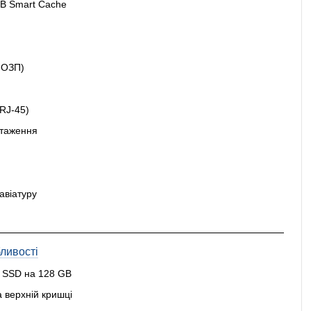
 MB Smart Cache
з ОЗП)
(RJ-45)
нтаження
авіатуру
ливості
 SSD на 128 GB
а верхній кришці