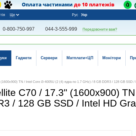
тія
Ще
Рус
Укр
0-800-750-997
044-3-555-999
Передзвонити вам?
уки
Гаджети
Сервери
Матплати+ЦП
Монітори
Пр
3" (1600x900) TN / Intel Core i3-4005U (2 (4) ядра по 1.7 GHz) / 8 GB DDR3 / 128 GB SSD 
lite C70 / 17.3" (1600x900) TN 
R3 / 128 GB SSD / Intel HD Gr