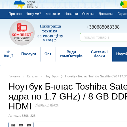
Про нас
Чому ми?
Контакти
Новинки
Оплата
Доставка
Гаран
+380685068388
☆
Види
Системні
Послуги
Опт
Ноутб
Акції
комп'ютерів
блоки
Головна
Каталог
Ноутбуки
Ноутбук Б-клас Toshiba Satellite C70 / 17.
Ноутбук Б-клас Toshiba Satel
ядра по 1.7 GHz) / 8 GB DD
HDMI
Написати відгук
Артикул: 5306_223