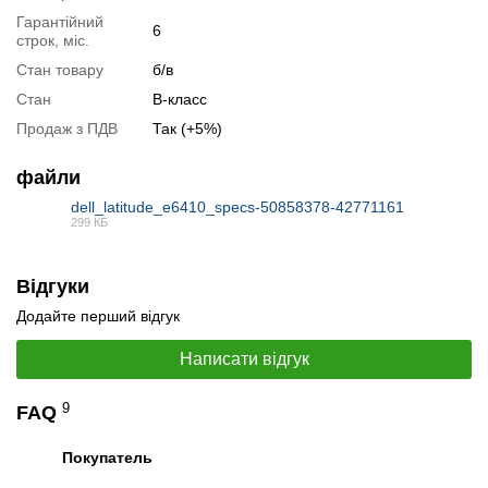
Гарантійний
6
строк, міс.
Стан товару
б/в
Стан
B-класс
Продаж з ПДВ
Так (+5%)
📧
Запит оптової ціни
файли
Слідкувати в Instagram
dell_latitude_e6410_specs-50858378-42771161
Слідкувати на Facebook
299 КБ
PDF
Відгуки
Додайте перший відгук
Написати відгук
9
FAQ
Покупатель