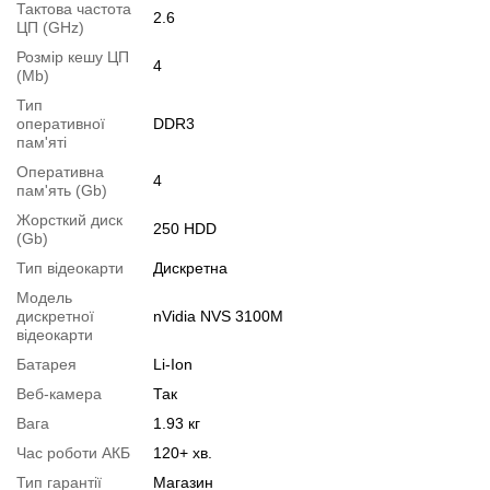
1.
Збільшення об'єму RAM
;
Тактова частота
2.6
ЦП (GHz)
2.
Збільшення розміру HDD
або
комплектація SSD
.
Розмір кешу ЦП
Ви можете розширити строк гарантії на
3, 6 або 12 міс
.
4
(Mb)
Можлива також комплектація
кабелями
,
клавіатурою
,
мишкою
.
Тип
Для цього додайте в корзину відповідну позицію з розділу
оперативної
DDR3
пам'яті
"Аксесуари
" разом з основним товаром.
Оперативна
4
пам'ять (Gb)
Специфікація, тести та технічні звіти
Специфікація процесора:
Intel Core i7-620M
Жорсткий диск
250 HDD
(Gb)
Тестування процесора:
Intel Core i7-620M
Специфікація відеокарти:
Тип відеокарти
Дискретна
nVidia NVS 3100M
Тестування відеокарти:
nVidia NVS 3100M
Модель
дискретної
nVidia NVS 3100M
Відеоогляд
відеокарти
Батарея
Li-Ion
Веб-камера
Так
Вага
1.93 кг
Час роботи АКБ
120+ хв.
Тип гарантії
Магазин