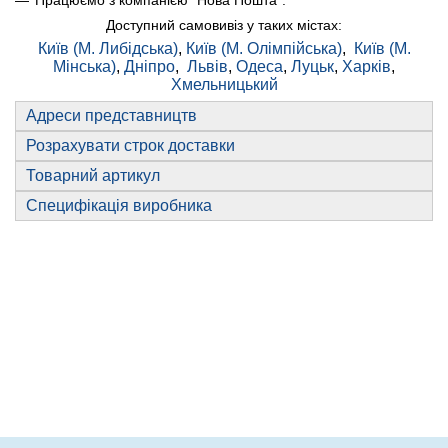
Працюємо з компанією "Нова Пошта".
Доступний самовивіз у таких містах:
Київ (М. Либідська)
,
Київ (М. Олімпійська)
,
Київ (М.
Мінська)
,
Дніпро
,
Львів
,
Одеса
,
Луцьк
,
Харків
,
Хмельницький
Адреси представництв
Розрахувати строк доставки
Товарний артикул
Специфікація виробника