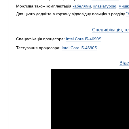
Можлива також комплектація
кабелями
,
клавіатурою
,
мишк
Для цього додайте в корзину відповідну позицію з розділу
"
Специфікація, тес
Специфікація процесора:
Intel Core i5-4690S
Тестування процесора:
Intel Core i5-4690S
Від