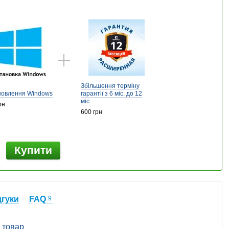
Збільшення терміну
новлення Windows
гарантії з 6 міс. до 12
міс.
рн
600 грн
Купити
дгуки
FAQ
9
 товар