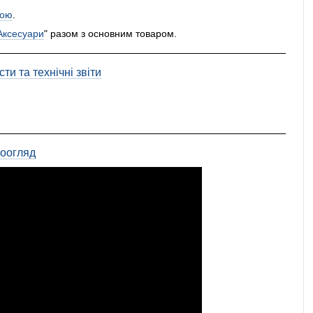
ою
.
Аксесуари
" разом з основним товаром.
ти та технічні звіти
еоогляд