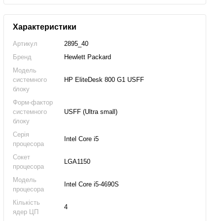
Характеристики
Артикул
2895_40
Бренд
Hewlett Packard
Модель
системного
HP EliteDesk 800 G1 USFF
блоку
Форм-фактор
системного
USFF (Ultra small)
блоку
Серія
Intel Core i5
процесора
Сокет
LGA1150
процесора
Модель
Intel Core i5-4690S
процесора
Кількість
4
ядер ЦП