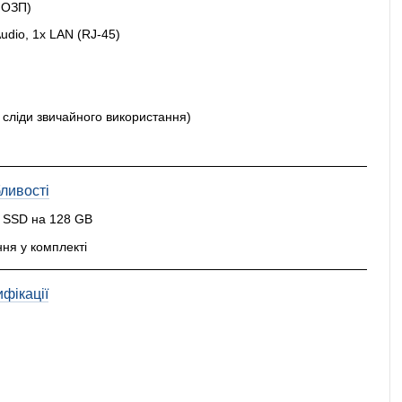
з ОЗП)
Audio, 1x LAN (RJ-45)
и сліди звичайного використання)
ливості
 SSD на 128 GB
ня у комплекті
фікації