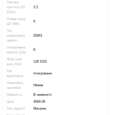
Тактова
частота ЦП
3.2
(GHz)
Розмір кешу
6
ЦП (Mb)
Тип
оперативної
DDR3
пам'яті
Оперативна
8
пам'ять (Gb)
Жорсткий
128 SSD
диск (Gb)
Тип
Інтегрована
відеокарти
Ліцензійна
Немає
наклейка
Наявність
В наявності
Ціна
4569.00
Тип гарантії
Магазин