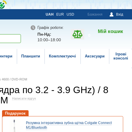
UAH
EUR
USD
Бажання
Вхід
Графік роботи:
Мій кошик
Пн-Нд:
0
10:00–18:00
Ігрові
интери
Планшети
Комплектуючі
Аксесуари
консолі
ics 4600 / DVD-ROM
дра по 3.2 - 3.9 GHz) / 8
OM
Написати відгук
Подарунок
Розумна інтерактивна зубна щітка Colgate Connect
M1/Bluetooth