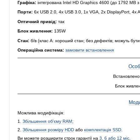
Графіка:
інтегрована Intel HD Graphics 4600 (до 1792 MB 
Порти:
6x USB 2.0, 4x USB 3.0, 1x VGA, 2x DisplayPort, 4x 
Оптичний привід:
так
Блок живлення:
135W
Стан:
б/в (клас А: хороший стан; без дефектів; можуть бут
Операційна система:
замовити встановлення
Особ
Встановлено
Блок живлен
Моди
Можлива модифікація:
1.
Збільшення об'єму RAM
;
2.
Збільшення розміру HDD
або
комплектація SSD
.
Ви можете розширити строк гарантії на
3, 6 або 12 міс
.