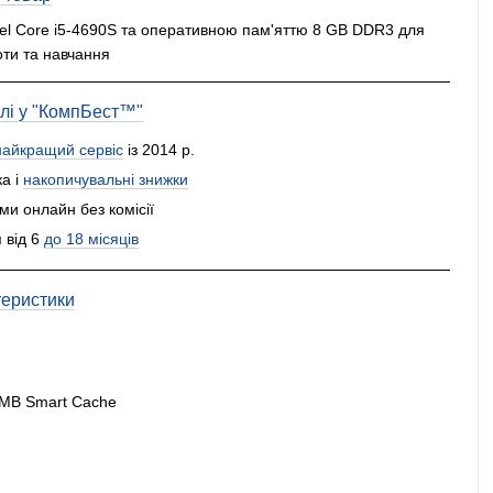
tel Core i5-4690S та оперативною пам'яттю 8 GB DDR3 для
оти та навчання
влі у "КомпБест™"
найкращий сервіс
із 2014 р.
а і
накопичувальні знижки
и онлайн без комісії
 від 6
до 18 місяців
теристики
6 MB Smart Cache