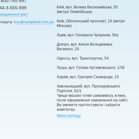
-800-750-997
Київ, вул. Велика Васильківська, 65
44-3-555-999
(метро Олімпійська)
ередзвонити вам?
Київ, Оболонський проспект, 19 (метро
-пошта:
buy@compbest.com.ua
Мінська)
Львів, вул. Генерала Чупринки, 56а
Дніпро, вул. Князя Володимира
Великого, 20
Одесса, вул. Транспортна, 5А
Луцьк, вул. Гулака-Артемовського, 1/36
Харків, вул. Григорія Сковороди, 10
Хмельницький, вул. Проскурівського
Підпілля, 82/1
*вище вказані точки самовивозу, в яких,
після оформлення замовлення на сайті,
Ви зможете протестувати і забрати
комп'ютер.
Мапа проїзду