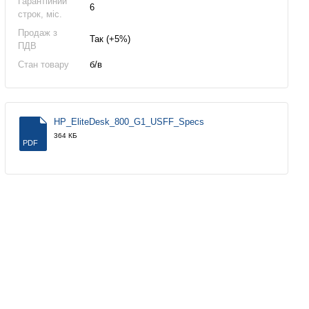
Гарантійний
6
строк, міс.
Продаж з
Так (+5%)
ПДВ
Стан товару
б/в
HP_EliteDesk_800_G1_USFF_Specs
364 КБ
PDF