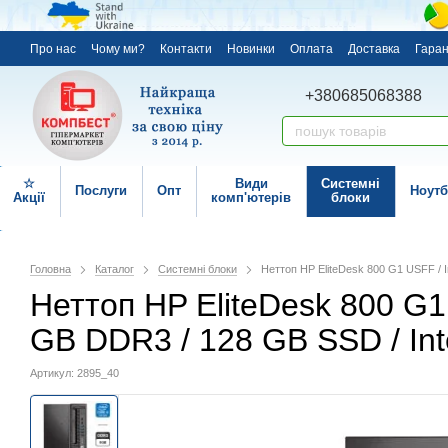
Про нас
Чому ми?
Контакти
Новинки
Оплата
Доставка
Гаран
+380685068388
☆
Види
Системні
Послуги
Опт
Ноутб
Акції
комп'ютерів
блоки
Головна
Каталог
Системні блоки
Неттоп HP EliteDesk 800 G1 USFF / I
Неттоп HP EliteDesk 800 G1 U
GB DDR3 / 128 GB SSD / In
Артикул: 2895_40