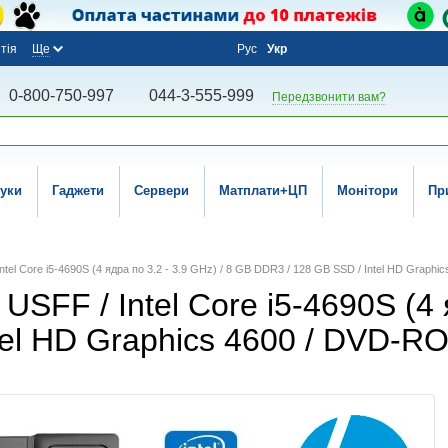
тія
Ще
Рус
Укр
0-800-750-997
044-3-555-999
Передзвонити вам?
уки
Гаджети
Сервери
Матплати+ЦП
Монітори
Пр
ntel Core i5-4690S (4 ядра по 3.2 - 3.9 GHz) / 8 GB DDR3 / 128 GB SSD / Intel HD Graph
SFF / Intel Core i5-4690S (4 я
tel HD Graphics 4600 / DVD-R