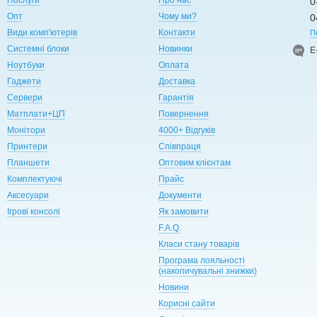
0
Опт
Чому ми?
0
Види комп'ютерів
Контакти
П
Системні блоки
Новинки
Е
Ноутбуки
Оплата
Гаджети
Доставка
Сервери
Гарантія
Матплати+ЦП
Повернення
Монітори
4000+ Відгуків
Принтери
Співпраця
Планшети
Оптовим клієнтам
Комплектуючі
Прайс
Аксесуари
Документи
Ігрові консолі
Як замовити
F.A.Q.
Класи стану товарів
Програма лояльності
(накопичувальні знижки)
Новини
Корисні сайти