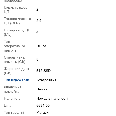
процесора
Можлива також комплектація
кабелями
,
клавіатурою
,
мишкою
.
Кількість ядер
2
ЦП
Для цього додайте в корзину відповідну позицію з розділу
Тактова частота
"Аксесуари
" разом з основним товаром.
2.9
ЦП (GHz)
Специфікація, тести та технічні звіти
Розмір кешу ЦП
4
(Mb)
Специфікація процесора:
Intel Core i5-4570T
Тип
Тестування процесора:
Intel Core i5-4570T
оперативної
DDR3
пам'яті
Відеоогляд
Оперативна
8
пам'ять (Gb)
Жорсткий диск
512 SSD
(Gb)
Тип відеокарти
Інтегрована
Ліцензійна
Немає
наклейка
Наявність
Немає в наявності
Ціна
5534.00
Тип гарантії
Магазин