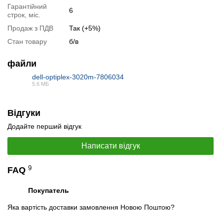
Гарантійний
6
строк, міс.
📧
Запит оптової ціни
Продаж з ПДВ
Так (+5%)
Слідкувати в Instagram
Стан товару
б/в
Слідкувати на Facebook
файли
dell-optiplex-3020m-7806034
5.6 МБ
PDF
Відгуки
Додайте перший відгук
Написати відгук
9
FAQ
Покупатель
Яка вартість доставки замовлення Новою Поштою?