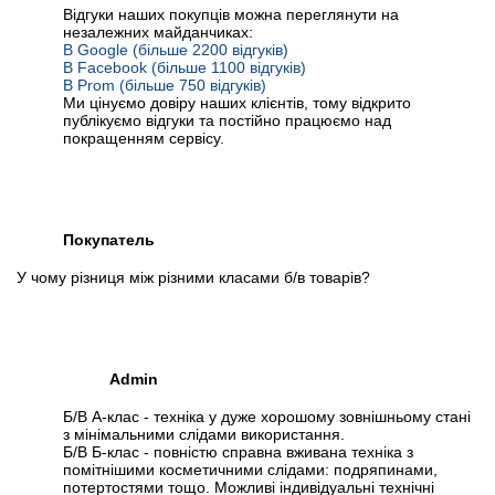
Відгуки наших покупців можна переглянути на
незалежних майданчиках:
В Google (більше 2200 відгуків)
В Facebook (більше 1100 відгуків)
В Prom (більше 750 відгуків)
Ми цінуємо довіру наших клієнтів, тому відкрито
публікуємо відгуки та постійно працюємо над
покращенням сервісу.
Покупатель
У чому різниця між різними класами б/в товарів?
Admin
Б/В А-клас - техніка у дуже хорошому зовнішньому стані
з мінімальними слідами використання.
Б/В Б-клас - повністю справна вживана техніка з
помітнішими косметичними слідами: подряпинами,
потертостями тощо. Можливі індивідуальні технічні