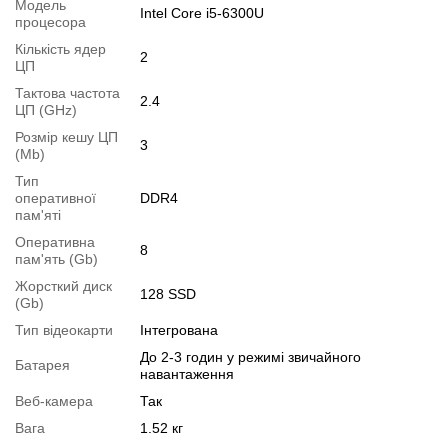
Модель
Intel Core i5-6300U
процесора
Особливості
Кількість ядер
Встановлено SSD на 128 GB
2
ЦП
Модифікації
Тактова частота
2.4
ЦП (GHz)
Можлива модифікація:
Розмір кешу ЦП
1.
Збільшення об'єму RAM
;
3
(Mb)
2.
Збільшення розміру HDD
або
комплектація SSD
.
Тип
Ви можете розширити строк гарантії на
оперативної
DDR4
3, 6 або 12 міс
.
пам'яті
Можлива також комплектація
кабелями
,
клавіатурою
,
мишкою
.
Оперативна
8
Для цього додайте в корзину відповідну позицію з розділу
пам'ять (Gb)
"Аксесуари
" разом з основним товаром.
Жорсткий диск
128 SSD
(Gb)
Специфікація, тести та технічні звіти
Тип відеокарти
Інтегрована
Специфікація процесора:
Intel Core i5-6300U
До 2-3 годин у режимі звичайного
Тестування процесора:
Батарея
Intel Core i5-6300U
навантаження
Відеоогляд
Веб-камера
Так
Вага
1.52 кг