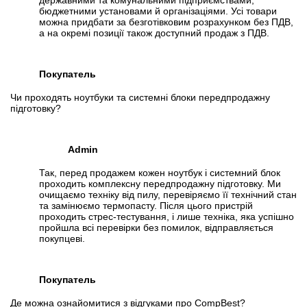
державними та комунальними підприємствами,
бюджетними установами й організаціями. Усі товари
можна придбати за безготівковим розрахунком без ПДВ,
а на окремі позиції також доступний продаж з ПДВ.
Покупатель
Чи проходять ноутбуки та системні блоки передпродажну
підготовку?
Admin
Так, перед продажем кожен ноутбук і системний блок
проходить комплексну передпродажну підготовку. Ми
очищаємо техніку від пилу, перевіряємо її технічний стан
та замінюємо термопасту. Після цього пристрій
проходить стрес-тестування, і лише техніка, яка успішно
пройшла всі перевірки без помилок, відправляється
покупцеві.
Покупатель
Де можна ознайомитися з відгуками про CompBest?