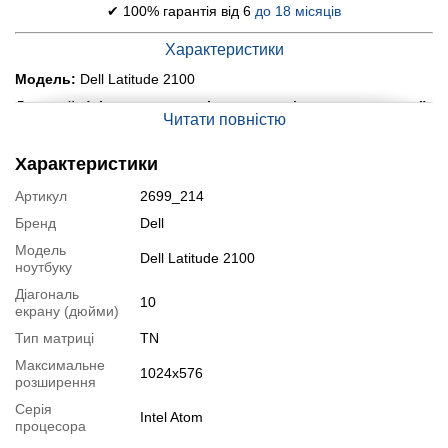
✔ 100% гарантія від 6
до 18 місяців
Характеристики
Модель:
Dell Latitude 2100
Дисплей (діагональ, роздільна здатність, тип матриці):
Читати повністю
10.1" (1024x576) TN
Процесор:
Intel Atom N270 (1 ядро по 1.6 GHz), 512 KB Cache
Характеристики
Оперативна пам'ять:
2 GB DDR2
Артикул
2699_214
Постійна пам'ять:
120 GB HDD
Бренд
Dell
Графіка:
інтегрована Intel GMA 950 Graphics
Модель
Dell Latitude 2100
ноутбуку
Веб-камера:
є
Діагональ
Порти:
3x USB 2.0, 1x VGA, 2x Audio, 1x Card Reader
10
екрану (дюйми)
Батарея:
не менше 1.5-2 годин у режимі звичайного
Тип матриці
TN
навантаження
Максимальне
1024x576
Вага:
1.32 кг
розширення
Стан:
клас Б (скол на кришці матриці, відсутня заглушка (див.
Серія
Intel Atom
процесора
фото)