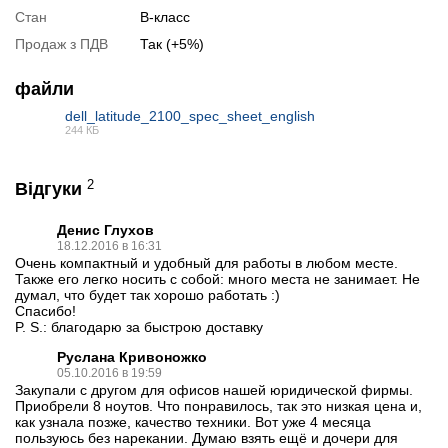
Стан
B-класс
Продаж з ПДВ
Так (+5%)
файли
dell_latitude_2100_spec_sheet_english
244 КБ
PDF
2
Відгуки
Денис Глухов
18.12.2016 в 16:31
Очень компактный и удобный для работы в любом месте.
Также его легко носить с собой: много места не занимает. Не
📧
Запит оптової ціни
думал, что будет так хорошо работать :)
Слідкувати в Instagram
Спасибо!
Слідкувати на Facebook
P. S.: благодарю за быстрою доставку
Руслана Кривоножко
05.10.2016 в 19:59
Закупали с другом для офисов нашей юридической фирмы.
Приобрели 8 ноутов. Что понравилось, так это низкая цена и,
как узнала позже, качество техники. Вот уже 4 месяца
пользуюсь без нарекании. Думаю взять ещё и дочери для