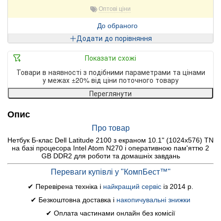
Оптові ціни
До обраного
Додати до порівняння
Показати схожі
Товари в наявності з подібними параметрами та цінами
у межах ±20% від ціни поточного товару
Переглянути
Опис
Про товар
Нетбук Б-клас Dell Latitude 2100 з екраном 10.1" (1024x576) TN
на базі процесора Intel Atom N270 і оперативною пам'яттю 2
GB DDR2 для роботи та домашніх завдань
Переваги купівлі у "КомпБест™"
✔ Перевірена техніка і
найкращий сервіс
із 2014 р.
✔ Безкоштовна доставка і
накопичувальні знижки
✔ Оплата частинами онлайн без комісії