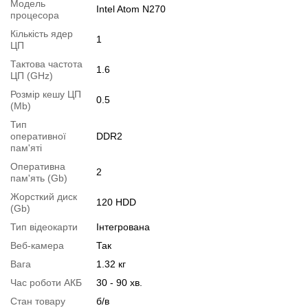
Модель
Комплектація:
ноутбук, зарядний пристрій, наклейки на
Intel Atom N270
процесора
клавіатуру
Кількість ядер
1
Операційна система:
замовити встановлення
ЦП
Тактова частота
1.6
Модифікації
ЦП (GHz)
Можлива модифікація:
Розмір кешу ЦП
0.5
(Mb)
1.
Збільшення об'єму RAM
;
Тип
2.
Збільшення розміру HDD
або
комплектація SSD
.
оперативної
DDR2
Ви можете розширити строк гарантії на
3, 6 або 12 міс
.
пам'яті
Можлива також комплектація
кабелями
,
клавіатурою
,
мишкою
.
Оперативна
2
пам'ять (Gb)
Для цього додайте в корзину відповідну позицію з розділу
Жорсткий диск
"Аксесуари
" разом з основним товаром.
120 HDD
(Gb)
Тип відеокарти
Інтегрована
Специфікація, тести та технічні звіти
Веб-камера
Так
Специфікація процесора:
Intel Atom N270
Вага
1.32 кг
Тестування процесора:
Intel Atom N270
Час роботи АКБ
30 - 90 хв.
Відеоогляд
Стан товару
б/в