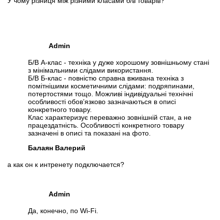
У чому різниця між різними класами б/в товарів?
Admin
Б/В А-клас - техніка у дуже хорошому зовнішньому стані
з мінімальними слідами використання.
Б/В Б-клас - повністю справна вживана техніка з
помітнішими косметичними слідами: подряпинами,
потертостями тощо. Можливі індивідуальні технічні
особливості обов’язково зазначаються в описі
конкретного товару.
Клас характеризує переважно зовнішній стан, а не
працездатність. Особливості конкретного товару
зазначені в описі та показані на фото.
Балаян Валерий
а как он к интренету подключается?
Admin
Да, конечно, по Wi-Fi.